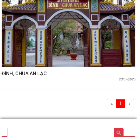
ĐÌNH, CHÙA AN LẠC
28/07/2025
«
1
»