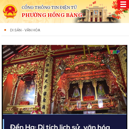
CỔNG THÔNG TIN ĐIỆN TỬ
PHƯỜNG HỒNG BÀNG
DI SẢN - VĂN HÓA