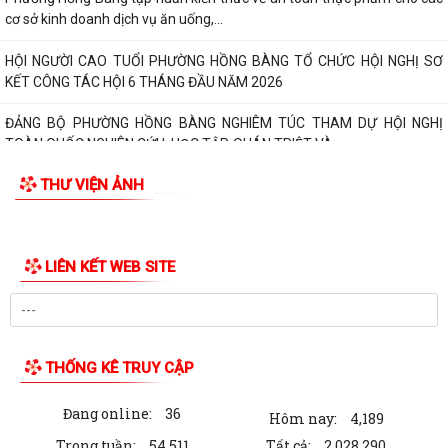
cơ sở kinh doanh dịch vụ ăn uống,...
HỘI NGƯỜI CAO TUỔI PHƯỜNG HỒNG BÀNG TỔ CHỨC HỘI NGHỊ SƠ
KẾT CÔNG TÁC HỘI 6 THÁNG ĐẦU NĂM 2026
ĐẢNG BỘ PHƯỜNG HỒNG BÀNG NGHIÊM TÚC THAM DỰ HỘI NGHỊ
TOÀN QUỐC NGHIÊN CỨU, HỌC TẬP, QUÁN TRIỆT VÀ...
THƯ VIỆN ẢNH