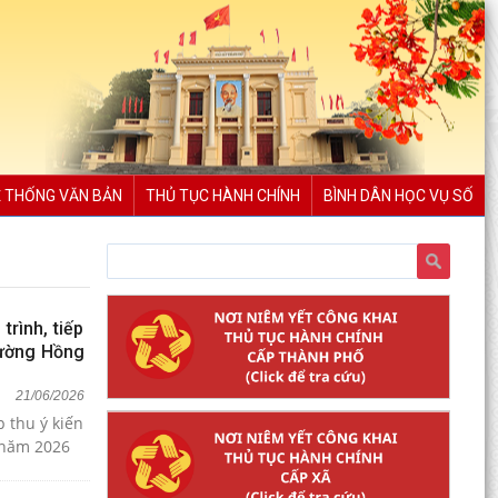
 THỐNG VĂN BẢN
THỦ TỤC HÀNH CHÍNH
BÌNH DÂN HỌC VỤ SỐ
rình, tiếp
phường Hồng
21/06/2026
 thu ý kiến
 bàn phường Hồng Bàng năm 2026