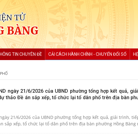
IỆN TỬ
G BÀNG
HÔNG TIN CHUYÊN ĐỀ
CẢI CÁCH HÀNH CHÍNH - CHUYỂN ĐỔI SỐ
HỆ
 PHỐ
 ngày 21/6/2026 của UBND phường tổng hợp kết quả, giải t
dự thảo Đề án sắp xếp, tổ chức lại tổ dân phố trên địa bàn 
gày 21/6/2026 của UBND phường tổng hợp kết quả, giải trình, tiếp
Nhân dân về dự thảo Đề án sắp xếp, tổ chức lại tổ dân phố trên địa