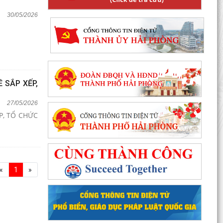
30/05/2026
 SẮP XẾP,
27/05/2026
P, TỔ CHỨC
«
1
»