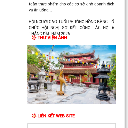
toàn thực phẩm cho các cơ sở kinh doanh dịch
vụ ăn uống,...
HỘI NGƯỜI CAO TUỔI PHƯỜNG HỒNG BÀNG TỔ
CHỨC HỘI NGHỊ SƠ KẾT CÔNG TÁC HỘI 6
THÁNG ĐẦU NĂM 2026
THƯ VIỆN ẢNH
ĐẢNG BỘ PHƯỜNG HỒNG BÀNG NGHIÊM TÚC
THAM DỰ HỘI NGHỊ TOÀN QUỐC NGHIÊN CỨU,
HỌC TẬP, QUÁN TRIỆT VÀ...
LIÊN KẾT WEB SITE