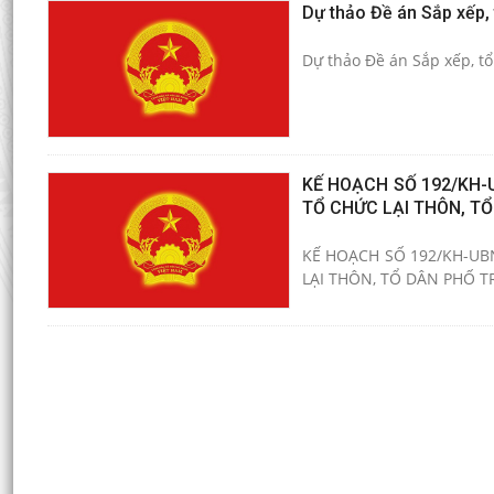
Dự thảo Đề án Sắp xếp, 
Dự thảo Đề án Sắp xếp, t
KẾ HOẠCH SỐ 192/KH-
TỔ CHỨC LẠI THÔN, T
KẾ HOẠCH SỐ 192/KH-UB
LẠI THÔN, TỔ DÂN PHỐ 