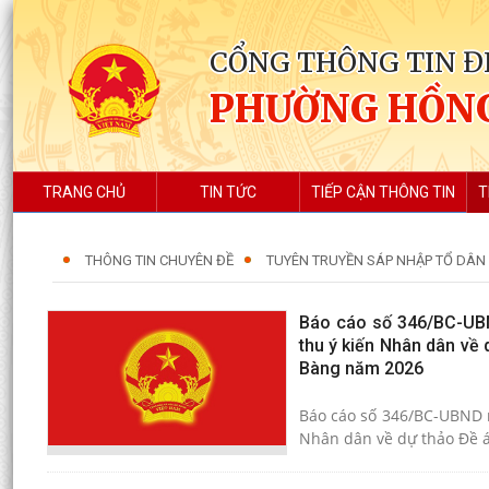
CỔNG THÔNG TIN Đ
PHƯỜNG HỒN
TRANG CHỦ
TIN TỨC
TIẾP CẬN THÔNG TIN
T
THÔNG TIN CHUYÊN ĐỀ
TUYÊN TRUYỀN SÁP NHẬP TỔ DÂN
Báo cáo số 346/BC-UBND
thu ý kiến Nhân dân về 
Bàng năm 2026
Báo cáo số 346/BC-UBND n