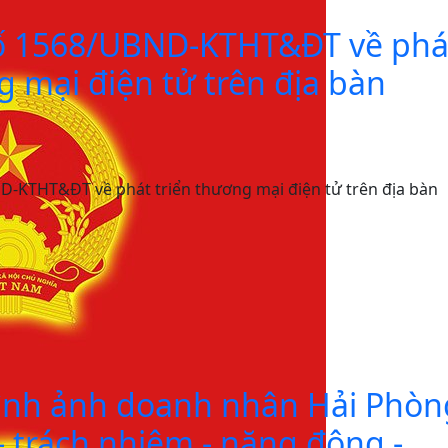
ố 1568/UBND-KTHT&ĐT về phá
g mại điện tử trên địa bàn
-KTHT&ĐT về phát triển thương mại điện tử trên địa bàn
ình ảnh doanh nhân Hải Phòn
- trách nhiệm - năng động -