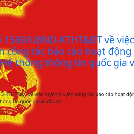
ố 1569/UBND-KTHT&ĐT về việ
n công tác báo cáo hoạt động
 Hệ thống thông tin quốc gia 
D-KTHT&ĐT về việc tuyên truyền công tác báo cáo hoạt độ
hông tin quốc gia về đầu tư