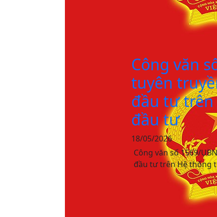
Công văn s
tuyên truyề
đầu tư trên
đầu tư
18/05/2026
Công văn số 1569/UBN
đầu tư trên Hệ thống t