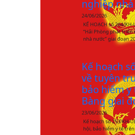
nghiệp nhà 
24/06/2026
KẾ HOẠCH số 264/KH-UB
“Hải Phòng phát triển
nhà nước” giai đoạn 20
Kế hoạch s
về tuyên tr
bảo hiểm y
Bàng giai đ
23/06/2026
Kế hoạch số 253/KH-UB
hội, bảo hiểm y tế tr