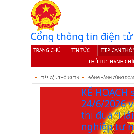
Cổng thông tin điện tử
TRANG CHỦ
TIN TỨC
TIẾP CẬN THÔ
THỦ TỤC HÀNH CH
TIẾP CẬN THÔNG TIN
ĐỒNG HÀNH CÙNG DOA
KẾ HOẠCH s
24/6/2026 v
thi đua “Hả
nghiệp tư 