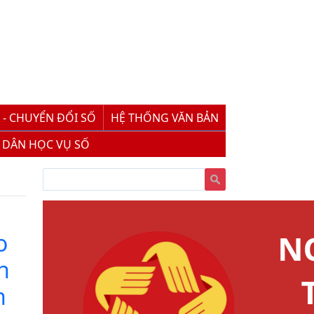
 - CHUYỂN ĐỔI SỐ
HỆ THỐNG VĂN BẢN
 DÂN HỌC VỤ SỐ
o
h
h