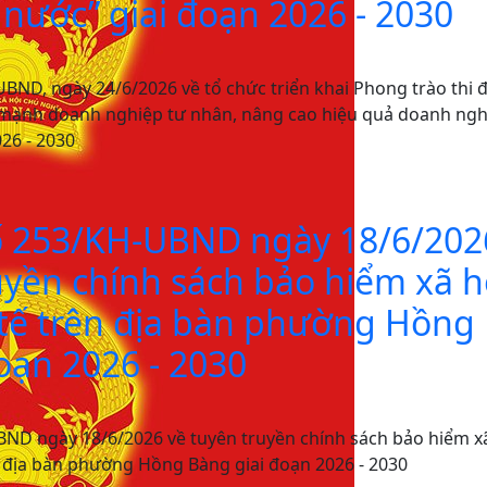
nước” giai đoạn 2026 - 2030
ND, ngày 24/6/2026 về tổ chức triển khai Phong trào thi 
 mạnh doanh nghiệp tư nhân, nâng cao hiệu quả doanh ngh
26 - 2030
ố 253/KH-UBND ngày 18/6/202
uyền chính sách bảo hiểm xã h
 tế trên địa bàn phường Hồng
oạn 2026 - 2030
ND ngày 18/6/2026 về tuyên truyền chính sách bảo hiểm x
ên địa bàn phường Hồng Bàng giai đoạn 2026 - 2030