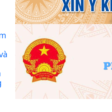
am
và
à
g