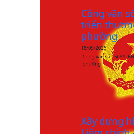
Công văn s
triển thươn
phường
18/05/2026
Công văn số 1568/UBND
phường
Xây dựng h
Liêm chính 