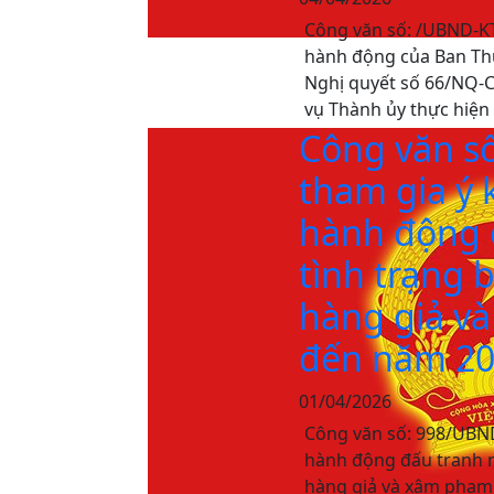
Công văn số: /UBND-KT
hành động của Ban Th
Nghị quyết số 66/NQ-
vụ Thành ủy thực hiện
Công văn s
tham gia ý 
hành động đ
tình trạng 
hàng giả và
đến năm 2
01/04/2026
Công văn số: 998/UBND
hành động đấu tranh ng
hàng giả và xâm phạm 