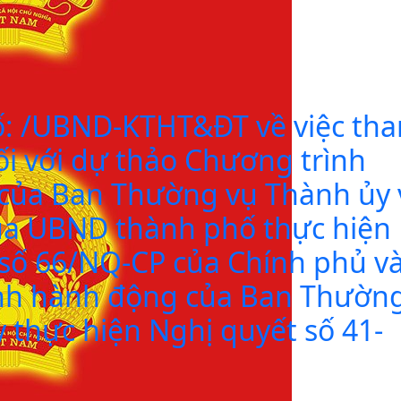
ố: /UBND-KTHT&ĐT về việc th
đối với dự thảo Chương trình
của Ban Thường vụ Thành ủy 
ủa UBND thành phố thực hiện
 số 66/NQ-CP của Chính phủ v
nh hành động của Ban Thườn
 thực hiện Nghị quyết số 41-