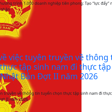
hương trình 1.000 doanh nghiệp tiên phong: Tạo “lực đẩy” 
ư nhân
ề việc tuyên truyền về thông 
thực tập sinh nam đi thực tập
i Nhật Bản Đợt II năm 2026
n truyền về thông tin tuyển chọn thực tập sinh nam đi thực
Đợt II năm 2026