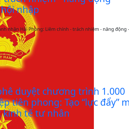
- hội nhập
nh nhân Hải Phòng: Liêm chính - trách nhiệm - năng động 
phê duyệt chương trình 1.000
p tiên phong: Tạo “lực đẩy” 
 kinh tế tư nhân