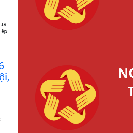
đua
iệp
6
ội,
ã