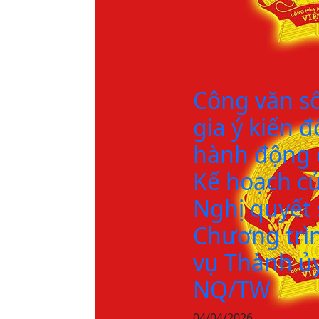
Công văn s
gia ý kiến 
hành động 
Kế hoạch c
Nghị quyết
Chương trì
vụ Thành ủy
NQ/TW
04/04/2026