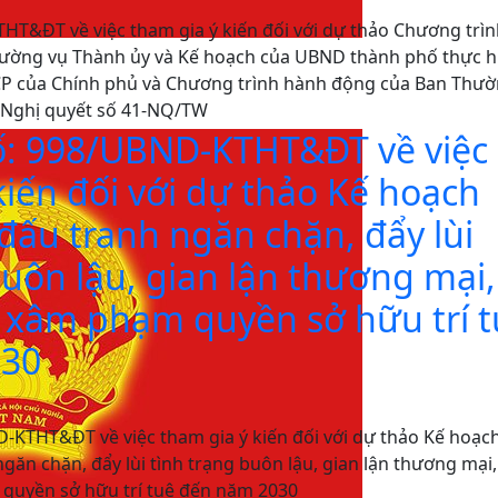
HT&ĐT về việc tham gia ý kiến đối với dự thảo Chương trì
ường vụ Thành ủy và Kế hoạch của UBND thành phố thực h
CP của Chính phủ và Chương trình hành động của Ban Thư
 Nghị quyết số 41-NQ/TW
ố: 998/UBND-KTHT&ĐT về việc
kiến đối với dự thảo Kế hoạch
ấu tranh ngăn chặn, đẩy lùi
buôn lậu, gian lận thương mại,
 xâm phạm quyền sở hữu trí 
030
-KTHT&ĐT về việc tham gia ý kiến đối với dự thảo Kế hoạc
ăn chặn, đẩy lùi tình trạng buôn lậu, gian lận thương mại,
quyền sở hữu trí tuệ đến năm 2030