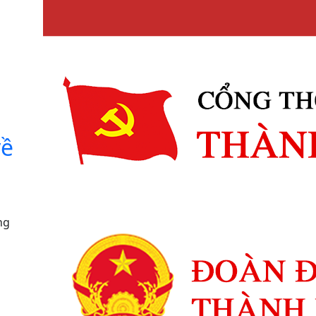
c
về
ng