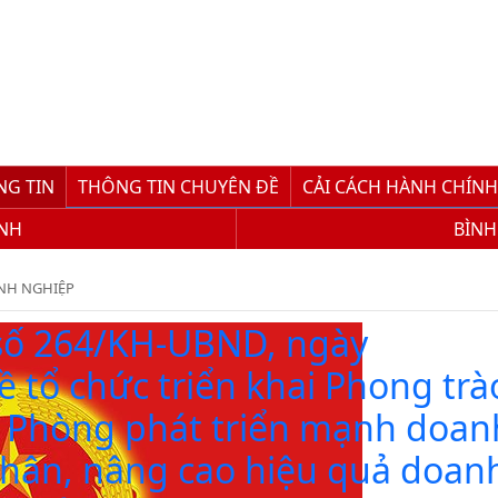
NG TIN
THÔNG TIN CHUYÊN ĐỀ
CẢI CÁCH HÀNH CHÍNH
ÍNH
BÌNH
NH NGHIỆP
ố 264/KH-UBND, ngày
ề tổ chức triển khai Phong trà
i Phòng phát triển mạnh doan
nhân, nâng cao hiệu quả doan