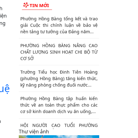
TIN MỚI
nh
iện
Phường Hồng Bàng tổng kết và trao
ờng
giải Cuộc thi chính luận về bảo vệ
nền tảng tư tưởng của Đảng năm...
PHƯỜNG HỒNG BÀNG NÂNG CAO
CHẤT LƯỢNG SINH HOẠT CHI BỘ TỪ
CƠ SỞ
Trường Tiểu học Đinh Tiên Hoàng
(phường Hồng Bàng) tăng kiến thức,
tuệ
kỹ năng phòng chống đuối nước...
Phường Hồng Bàng tập huấn kiến
thức về an toàn thực phẩm cho các
cơ sở kinh doanh dịch vụ ăn uống,...
h
HỘI NGƯỜI CAO TUỔI PHƯỜNG
Thư viện ảnh
HỒNG BÀNG TỔ CHỨC HỘI NGHỊ SƠ