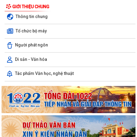
GIỚI THIỆU CHUNG
Thông tin chung
Tổ chức bộ máy
Người phát ngôn
Di sản - Văn hóa
Tác phẩm Văn học, nghệ thuật
Phường Hồng Bàng tổng kết và trao giải Cuộc thi chính luận về bảo vệ
nền tảng tư tưởng của Đảng năm...
PHƯỜNG HỒNG BÀNG NÂNG CAO CHẤT LƯỢNG SINH HOẠT CHI BỘ TỪ