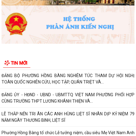
CƠ SỞ
Trường Tiểu học Đinh Tiên Hoàng (phường Hồng Bàng) tăng kiến thức,
kỹ năng phòng chống đuối nước...
Phường Hồng Bàng tập huấn kiến thức về an toàn thực phẩm cho các
cơ sở kinh doanh dịch vụ ăn uống,...
HỘI NGƯỜI CAO TUỔI PHƯỜNG HỒNG BÀNG TỔ CHỨC HỘI NGHỊ SƠ
KẾT CÔNG TÁC HỘI 6 THÁNG ĐẦU NĂM 2026
TIN MỚI
ĐẢNG BỘ PHƯỜNG HỒNG BÀNG NGHIÊM TÚC THAM DỰ HỘI NGHỊ
TOÀN QUỐC NGHIÊN CỨU, HỌC TẬP, QUÁN TRIỆT VÀ...
ĐẢNG ỦY - HĐND - UBND - UBMTTQ VIỆT NAM PHƯỜNG PHỐI HỢP
CÙNG TRƯỜNG THPT LƯƠNG KHÁNH THIỆN VÀ...
LỄ THẮP NẾN TRI ÂN CÁC ANH HÙNG LIỆT SĨ NHÂN DỊP KỶ NIỆM 79
NĂM NGÀY THƯƠNG BINH, LIỆT SĨ
Phường Hồng Bàng tổ chức Lễ tưởng niệm, cầu siêu Mẹ Việt Nam Anh