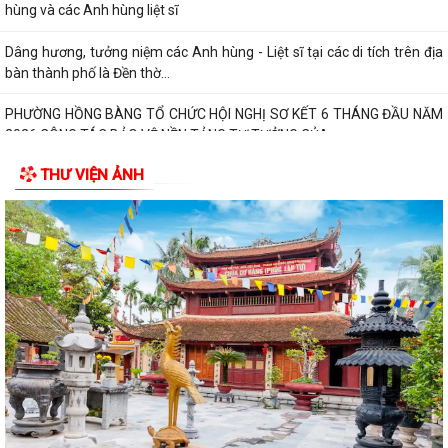
hùng và các Anh hùng liệt sĩ
Dâng hương, tưởng niệm các Anh hùng - Liệt sĩ tại các di tích trên địa
bàn thành phố là Đền thờ...
PHƯỜNG HỒNG BÀNG TỔ CHỨC HỘI NGHỊ SƠ KẾT 6 THÁNG ĐẦU NĂM
2026 CÔNG TÁC BẢO VỆ NỀN TẢNG TƯ TƯỞNG CỦA...
Hội Cựu CAND phường Hồng Bàng đi thăm, tặng quà các gia đình
THƯ VIỆN ẢNH
thương binh, thân nhân liệt sỹ CAND
Phường Hồng Bàng phát huy vai trò, nâng cao hiệu lực, hiệu quả hoạt
động của bộ máy chính quyền cơ...
TUỔI TRẺ PHƯỜNG HỒNG BÀNG TỔ CHỨC CHƯƠNG TRÌNH NÓI
CHUYỆN TRUYỀN THỐNG NHÂN KỶ NIỆM 79 NĂM NGÀY...
Đồng chí Nguyễn Văn Tuấn, Bí thư Đảng ủy phường Hồng Bàng được
Chủ tịch UBND thành phố tặng Bằng...
Đoàn lãnh đạo Đảng uỷ - HĐND - UBND - UBMTQ Việt Nam phường
Hồng Bàng thăm và tặng quà các gia đình...