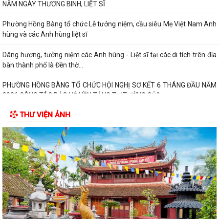
NĂM NGÀY THƯƠNG BINH, LIỆT SĨ
Phường Hồng Bàng tổ chức Lễ tưởng niệm, cầu siêu Mẹ Việt Nam Anh
hùng và các Anh hùng liệt sĩ
Dâng hương, tưởng niệm các Anh hùng - Liệt sĩ tại các di tích trên địa
bàn thành phố là Đền thờ...
PHƯỜNG HỒNG BÀNG TỔ CHỨC HỘI NGHỊ SƠ KẾT 6 THÁNG ĐẦU NĂM
2026 CÔNG TÁC BẢO VỆ NỀN TẢNG TƯ TƯỞNG CỦA...
THƯ VIỆN ẢNH
Hội Cựu CAND phường Hồng Bàng đi thăm, tặng quà các gia đình
thương binh, thân nhân liệt sỹ CAND
Phường Hồng Bàng phát huy vai trò, nâng cao hiệu lực, hiệu quả hoạt
động của bộ máy chính quyền cơ...
TUỔI TRẺ PHƯỜNG HỒNG BÀNG TỔ CHỨC CHƯƠNG TRÌNH NÓI
CHUYỆN TRUYỀN THỐNG NHÂN KỶ NIỆM 79 NĂM NGÀY...
Đồng chí Nguyễn Văn Tuấn, Bí thư Đảng ủy phường Hồng Bàng được
Chủ tịch UBND thành phố tặng Bằng...