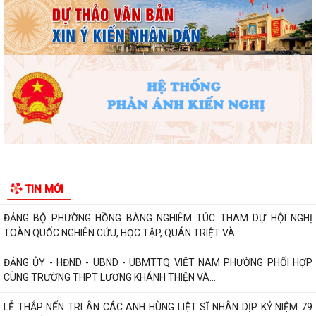
nền tảng tư tưởng của Đảng năm...
PHƯỜNG HỒNG BÀNG NÂNG CAO CHẤT LƯỢNG SINH HOẠT CHI BỘ TỪ
CƠ SỞ
Trường Tiểu học Đinh Tiên Hoàng (phường Hồng Bàng) tăng kiến thức,
kỹ năng phòng chống đuối nước...
Phường Hồng Bàng tập huấn kiến thức về an toàn thực phẩm cho các
cơ sở kinh doanh dịch vụ ăn uống,...
HỘI NGƯỜI CAO TUỔI PHƯỜNG HỒNG BÀNG TỔ CHỨC HỘI NGHỊ SƠ
TIN MỚI
KẾT CÔNG TÁC HỘI 6 THÁNG ĐẦU NĂM 2026
ĐẢNG BỘ PHƯỜNG HỒNG BÀNG NGHIÊM TÚC THAM DỰ HỘI NGHỊ
TOÀN QUỐC NGHIÊN CỨU, HỌC TẬP, QUÁN TRIỆT VÀ...
ĐẢNG ỦY - HĐND - UBND - UBMTTQ VIỆT NAM PHƯỜNG PHỐI HỢP
CÙNG TRƯỜNG THPT LƯƠNG KHÁNH THIỆN VÀ...
LỄ THẮP NẾN TRI ÂN CÁC ANH HÙNG LIỆT SĨ NHÂN DỊP KỶ NIỆM 79