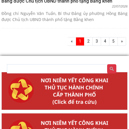
Bàng được Chủ tịch UBND thành phố tặng Bằng khen
22/07/2026
Đồng chí Nguyễn Văn Tuấn, Bí thư Đảng ủy phường Hồng Bàng
được Chủ tịch UBND thành phố tặng Bằng khen
«
1
2
3
4
5
»