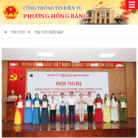
CỔNG THÔNG TIN ĐIỆN TỬ
PHƯỜNG HỒNG BÀNG
TIN TỨC
TIN TỨC NỔI BẬT