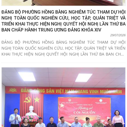
ĐẢNG BỘ PHƯỜNG HỒNG BÀNG NGHIÊM TÚC THAM DỰ HỘI
NGHỊ TOÀN QUỐC NGHIÊN CỨU, HỌC TẬP, QUÁN TRIỆT VÀ
TRIỂN KHAI THỰC HIỆN NGHỊ QUYẾT HỘI NGHỊ LẦN THỨ BA
BAN CHẤP HÀNH TRUNG ƯƠNG ĐẢNG KHÓA XIV
29/07/2026
ĐẢNG BỘ PHƯỜNG HỒNG BÀNG NGHIÊM TÚC THAM DỰ HỘI
NGHỊ TOÀN QUỐC NGHIÊN CỨU, HỌC TẬP, QUÁN TRIỆT VÀ TRIỂN
KHAI THỰC HIỆN NGHỊ QUYẾT HỘI NGHỊ LẦN THỨ BA BAN CHẤP
HÀNH TRUNG ƯƠNG ĐẢNG KHÓA XIV