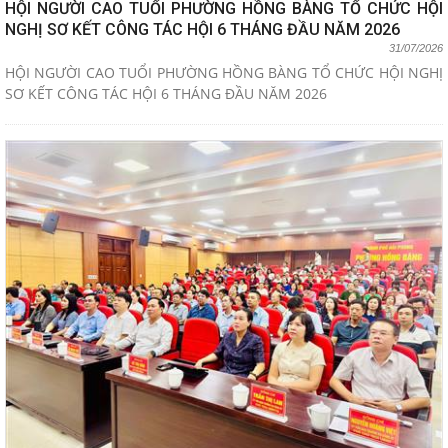
HỘI NGƯỜI CAO TUỔI PHƯỜNG HỒNG BÀNG TỔ CHỨC HỘI
NGHỊ SƠ KẾT CÔNG TÁC HỘI 6 THÁNG ĐẦU NĂM 2026
31/07/2026
HỘI NGƯỜI CAO TUỔI PHƯỜNG HỒNG BÀNG TỔ CHỨC HỘI NGHỊ
SƠ KẾT CÔNG TÁC HỘI 6 THÁNG ĐẦU NĂM 2026