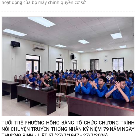
hoạt động của bộ máy chính quyền cơ sở
TUỔI TRẺ PHƯỜNG HỒNG BÀNG TỔ CHỨC CHƯƠNG TRÌNH
NÓI CHUYỆN TRUYỀN THỐNG NHÂN KỶ NIỆM 79 NĂM NGÀY
THƯƠNG BINH - LIỆT SĨ (27/7/1947 - 27/7/2026)