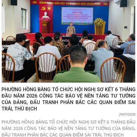
PHƯỜNG HỒNG BÀNG TỔ CHỨC HỘI NGHỊ SƠ KẾT 6 THÁNG
ĐẦU NĂM 2026 CÔNG TÁC BẢO VỆ NỀN TẢNG TƯ TƯỞNG
CỦA ĐẢNG, ĐẤU TRANH PHẢN BÁC CÁC QUAN ĐIỂM SAI
TRÁI, THÙ ĐỊCH
24/07/2026
PHƯỜNG HỒNG BÀNG TỔ CHỨC HỘI NGHỊ SƠ KẾT 6 THÁNG ĐẦU
NĂM 2026 CÔNG TÁC BẢO VỆ NỀN TẢNG TƯ TƯỞNG CỦA ĐẢNG,
ĐẤU TRANH PHẢN BÁC CÁC QUAN ĐIỂM SAI TRÁI, THÙ ĐỊCH