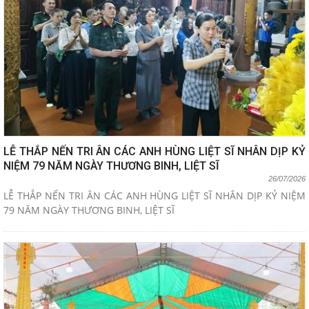
LỄ THẮP NẾN TRI ÂN CÁC ANH HÙNG LIỆT SĨ NHÂN DỊP KỶ
NIỆM 79 NĂM NGÀY THƯƠNG BINH, LIỆT SĨ
26/07/2026
LỄ THẮP NẾN TRI ÂN CÁC ANH HÙNG LIỆT SĨ NHÂN DỊP KỶ NIỆM
79 NĂM NGÀY THƯƠNG BINH, LIỆT SĨ