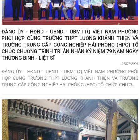
ĐẢNG ỦY - HĐND - UBND - UBMTTQ VIỆT NAM PHƯỜNG
PHỐI HỢP CÙNG TRƯỜNG THPT LƯƠNG KHÁNH THIỆN VÀ
TRƯỜNG TRUNG CẤP CÔNG NGHIỆP HẢI PHÒNG (HPG) TỔ
CHỨC CHƯƠNG TRÌNH TRI ÂN NHÂN KỶ NIỆM 79 NĂM NGÀY
THƯƠNG BINH - LIỆT SĨ
27/07/2026
ĐẢNG ỦY - HĐND - UBND - UBMTTQ VIỆT NAM PHƯỜNG PHỐI
HỢP CÙNG TRƯỜNG THPT LƯƠNG KHÁNH THIỆN VÀ TRƯỜNG
TRUNG CẤP CÔNG NGHIỆP HẢI PHÒNG (HPG) TỔ CHỨC CHƯƠNG
TRÌNH TRI ÂN NHÂN KỶ NIỆM 79 NĂM NGÀY THƯƠNG BINH -
LIỆT SĨ