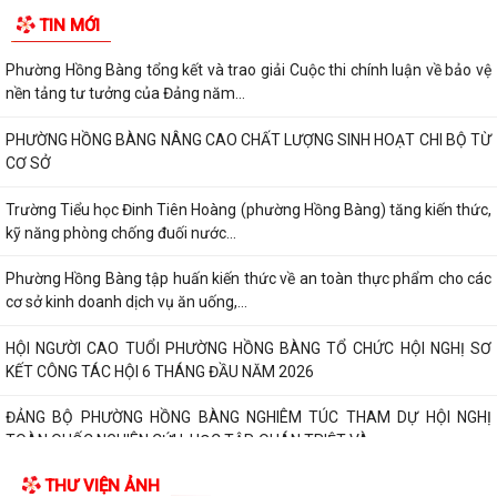
TIN MỚI
Phường Hồng Bàng tổng kết và trao giải Cuộc thi chính luận về bảo vệ
nền tảng tư tưởng của Đảng năm...
PHƯỜNG HỒNG BÀNG NÂNG CAO CHẤT LƯỢNG SINH HOẠT CHI BỘ TỪ
CƠ SỞ
Trường Tiểu học Đinh Tiên Hoàng (phường Hồng Bàng) tăng kiến thức,
kỹ năng phòng chống đuối nước...
Phường Hồng Bàng tập huấn kiến thức về an toàn thực phẩm cho các
cơ sở kinh doanh dịch vụ ăn uống,...
HỘI NGƯỜI CAO TUỔI PHƯỜNG HỒNG BÀNG TỔ CHỨC HỘI NGHỊ SƠ
KẾT CÔNG TÁC HỘI 6 THÁNG ĐẦU NĂM 2026
ĐẢNG BỘ PHƯỜNG HỒNG BÀNG NGHIÊM TÚC THAM DỰ HỘI NGHỊ
TOÀN QUỐC NGHIÊN CỨU, HỌC TẬP, QUÁN TRIỆT VÀ...
THƯ VIỆN ẢNH