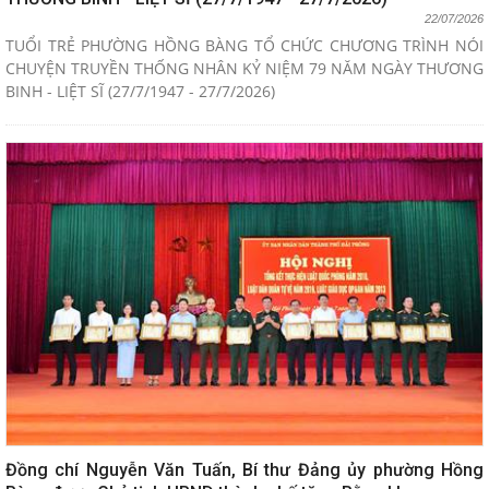
22/07/2026
TUỔI TRẺ PHƯỜNG HỒNG BÀNG TỔ CHỨC CHƯƠNG TRÌNH NÓI
CHUYỆN TRUYỀN THỐNG NHÂN KỶ NIỆM 79 NĂM NGÀY THƯƠNG
BINH - LIỆT SĨ (27/7/1947 - 27/7/2026)
Đồng chí Nguyễn Văn Tuấn, Bí thư Đảng ủy phường Hồng