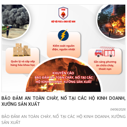
BẢO ĐẢM AN TOÀN CHÁY, NỔ TẠI CÁC HỘ KINH DOANH,
XƯỞNG SẢN XUẤT
04/06/2026
BẢO ĐẢM AN TOÀN CHÁY, NỔ TẠI CÁC HỘ KINH DOANH, XƯỞNG
SẢN XUẤT