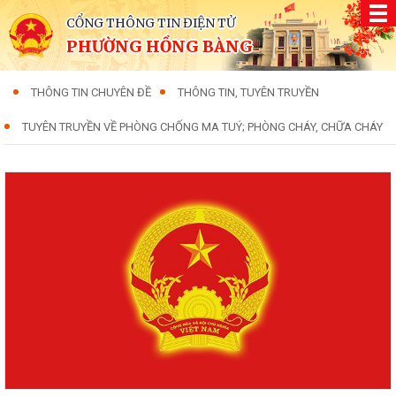
CỔNG THÔNG TIN ĐIỆN TỬ
PHƯỜNG HỒNG BÀNG
THÔNG TIN CHUYÊN ĐỀ
THÔNG TIN, TUYÊN TRUYỀN
TUYÊN TRUYỀN VỀ PHÒNG CHỐNG MA TUÝ; PHÒNG CHÁY, CHỮA CHÁY