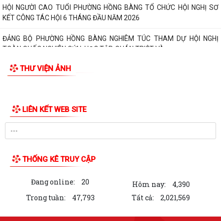
HỘI NGƯỜI CAO TUỔI PHƯỜNG HỒNG BÀNG TỔ CHỨC HỘI NGHỊ SƠ
KẾT CÔNG TÁC HỘI 6 THÁNG ĐẦU NĂM 2026
ĐẢNG BỘ PHƯỜNG HỒNG BÀNG NGHIÊM TÚC THAM DỰ HỘI NGHỊ
TOÀN QUỐC NGHIÊN CỨU, HỌC TẬP, QUÁN TRIỆT VÀ...
THƯ VIỆN ẢNH