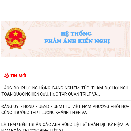
Phường Hồng Bàng tổng kết và trao giải Cuộc thi chính luận về bảo vệ
nền tảng tư tưởng của Đảng năm...
PHƯỜNG HỒNG BÀNG NÂNG CAO CHẤT LƯỢNG SINH HOẠT CHI BỘ TỪ
CƠ SỞ
Trường Tiểu học Đinh Tiên Hoàng (phường Hồng Bàng) tăng kiến thức,
kỹ năng phòng chống đuối nước...
Phường Hồng Bàng tập huấn kiến thức về an toàn thực phẩm cho các
cơ sở kinh doanh dịch vụ ăn uống,...
HỘI NGƯỜI CAO TUỔI PHƯỜNG HỒNG BÀNG TỔ CHỨC HỘI NGHỊ SƠ
TIN MỚI
KẾT CÔNG TÁC HỘI 6 THÁNG ĐẦU NĂM 2026
ĐẢNG BỘ PHƯỜNG HỒNG BÀNG NGHIÊM TÚC THAM DỰ HỘI NGHỊ
TOÀN QUỐC NGHIÊN CỨU, HỌC TẬP, QUÁN TRIỆT VÀ...