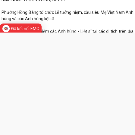
ĐẢNG ỦY - HĐND - UBND - UBMTTQ VIỆT NAM PHƯỜNG PHỐI HỢP
CÙNG TRƯỜNG THPT LƯƠNG KHÁNH THIỆN VÀ...
Đã kết nối EMC
LỄ THẮP NẾN TRI ÂN CÁC ANH HÙNG LIỆT SĨ NHÂN DỊP KỶ NIỆM 79
NĂM NGÀY THƯƠNG BINH, LIỆT SĨ
Phường Hồng Bàng tổ chức Lễ tưởng niệm, cầu siêu Mẹ Việt Nam Anh
hùng và các Anh hùng liệt sĩ
Dâng hương, tưởng niệm các Anh hùng - Liệt sĩ tại các di tích trên địa
bàn thành phố là Đền thờ...
PHƯỜNG HỒNG BÀNG TỔ CHỨC HỘI NGHỊ SƠ KẾT 6 THÁNG ĐẦU NĂM
2026 CÔNG TÁC BẢO VỆ NỀN TẢNG TƯ TƯỞNG CỦA...
THƯ VIỆN ẢNH
Hội Cựu CAND phường Hồng Bàng đi thăm, tặng quà các gia đình
thương binh, thân nhân liệt sỹ CAND
Phường Hồng Bàng phát huy vai trò, nâng cao hiệu lực, hiệu quả hoạt
động của bộ máy chính quyền cơ...