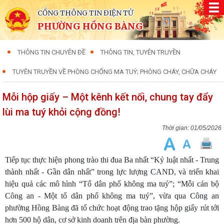
CỔNG THÔNG TIN ĐIỆN TỬ
PHƯỜNG HỒNG BÀNG
THÔNG TIN CHUYÊN ĐỀ
THÔNG TIN, TUYÊN TRUYỀN
TUYÊN TRUYỀN VỀ PHÒNG CHỐNG MA TUÝ; PHÒNG CHÁY, CHỮA CHÁY
Mỗi hộp giấy – Một kênh kết nối, chung tay đẩy
lùi ma tuý khỏi cộng đồng!
01/05/2026
Tiếp tục thực hiện phong trào thi đua Ba nhất “Kỷ luật nhất - Trung
thành nhất - Gần dân nhất” trong lực lượng CAND, và triển khai
hiệu quả các mô hình “Tổ dân phố không ma tuý”; “Mỗi cán bộ
Công an - Một tổ dân phố không ma tuý”, vừa qua Công an
phường Hồng Bàng đã tổ chức hoạt động trao tặng hộp giấy rút tới
hơn 500 hộ dân, cơ sở kinh doanh trên địa bàn phường.