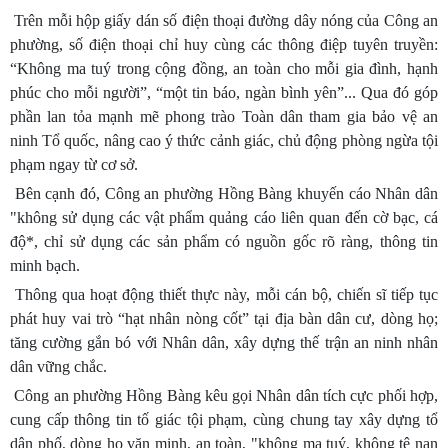
Trên mỗi hộp giấy dán số điện thoại đường dây nóng của Công an
phường, số điện thoại chỉ huy cùng các thông điệp tuyên truyền:
“Không ma tuý trong cộng đồng, an toàn cho mỗi gia đình, hạnh
phúc cho mỗi người”, “một tin báo, ngàn bình yên”... Qua đó góp
phần lan tỏa mạnh mẽ phong trào Toàn dân tham gia bảo vệ an
ninh Tổ quốc, nâng cao ý thức cảnh giác, chủ động phòng ngừa tội
phạm ngay từ cơ sở.
Bên cạnh đó, Công an phường Hồng Bàng khuyến cáo Nhân dân
"không sử dụng các vật phẩm quảng cáo liên quan đến cờ bạc, cá
độ*, chỉ sử dụng các sản phẩm có nguồn gốc rõ ràng, thông tin
minh bạch.
Thông qua hoạt động thiết thực này, mỗi cán bộ, chiến sĩ tiếp tục
phát huy vai trò “hạt nhân nòng cốt” tại địa bàn dân cư, dòng họ;
tăng cường gắn bó với Nhân dân, xây dựng thế trận an ninh nhân
dân vững chắc.
Công an phường Hồng Bàng kêu gọi Nhân dân tích cực phối hợp,
cung cấp thông tin tố giác tội phạm, cùng chung tay xây dựng tổ
dân phố, dòng họ văn minh, an toàn, "không ma tuý, không tệ nạn