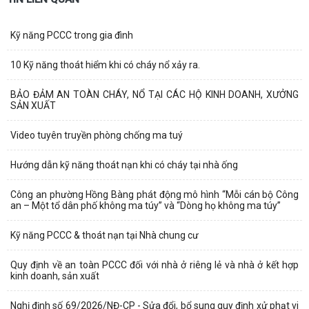
Kỹ năng PCCC trong gia đình
10 Kỹ năng thoát hiểm khi có cháy nổ xảy ra.
BẢO ĐẢM AN TOÀN CHÁY, NỔ TẠI CÁC HỘ KINH DOANH, XƯỞNG
SẢN XUẤT
Video tuyên truyền phòng chống ma tuý
Hướng dẫn kỹ năng thoát nạn khi có cháy tại nhà ống
Công an phường Hồng Bàng phát động mô hình “Mỗi cán bộ Công
an – Một tổ dân phố không ma túy” và “Dòng họ không ma túy”
Kỹ năng PCCC & thoát nạn tại Nhà chung cư
Quy định về an toàn PCCC đối với nhà ở riêng lẻ và nhà ở kết hợp
kinh doanh, sản xuất
Nghị định số 69/2026/NĐ-CP - Sửa đổi, bổ sung quy định xử phạt vi