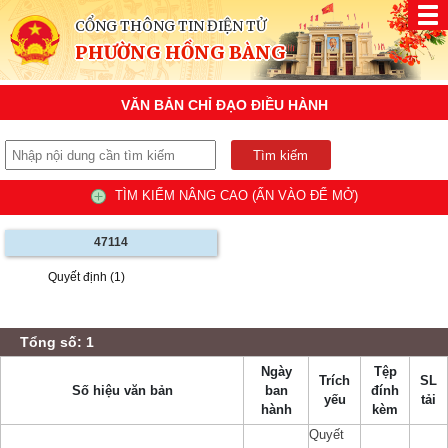
CỔNG THÔNG TIN ĐIỆN TỬ
PHƯỜNG HỒNG BÀNG
VĂN BẢN CHỈ ĐẠO ĐIỀU HÀNH
TÌM KIẾM NÂNG CAO (ẤN VÀO ĐỂ MỞ)
47114
Quyết định (1)
Tổng số: 1
Ngày
Tệp
Trích
SL
Số hiệu văn bản
ban
đính
yếu
tải
hành
kèm
Quyết