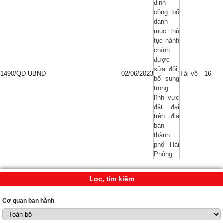
định
công bố
danh
mục thủ
tục hành
chính
được
sửa đổi,
1490/QĐ-UBND
02/06/2023
Tải về
16
bổ sung
trong
lĩnh vực
đất đai
trên địa
bàn
thành
phố Hải
Phòng
Lọc, tìm kiếm
Cơ quan ban hành