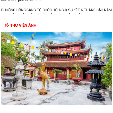
Phường Hồng Bàng phát huy vai trò, nâng cao hiệu lực, hiệu quả hoạt
động của bộ máy chính quyền cơ...
TUỔI TRẺ PHƯỜNG HỒNG BÀNG TỔ CHỨC CHƯƠNG TRÌNH NÓI
THƯ VIỆN ẢNH
CHUYỆN TRUYỀN THỐNG NHÂN KỶ NIỆM 79 NĂM NGÀY...
Đồng chí Nguyễn Văn Tuấn, Bí thư Đảng ủy phường Hồng Bàng được
Chủ tịch UBND thành phố tặng Bằng...
Đoàn lãnh đạo Đảng uỷ - HĐND - UBND - UBMTQ Việt Nam phường
Hồng Bàng thăm và tặng quà các gia đình...
PHƯỜNG HỒNG BÀNG PHỐI HỢP VỚI CÁC ĐƠN VỊ, DOANH NGHIỆP VÀ
CÁC NHÀ HẢO TÂM TỔ CHỨC TẶNG QUÀ TRI ÂN...
TUỔI TRẺ PHƯỜNG HỒNG BÀNG THĂM, TẶNG QUÀ CÁC GIA ĐÌNH
CHÍNH SÁCH NHÂN KỶ NIỆM 79 NĂM NGÀY THƯƠNG...
Đoàn lãnh đạo Đảng uỷ - HĐND - UBND - UBMTQ Việt Nam phường
Hồng Bàng thăm và tặng quà các gia đình...