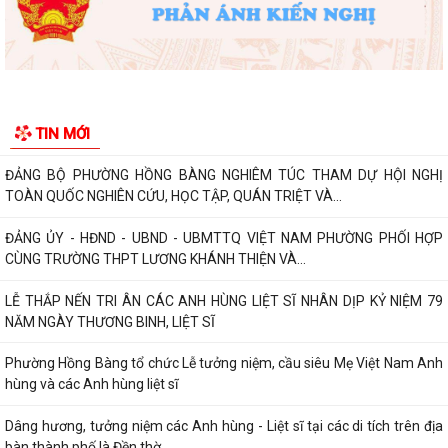
ĐẢNG BỘ PHƯỜNG HỒNG BÀNG NGHIÊM TÚC THAM DỰ HỘI NGHỊ
TOÀN QUỐC NGHIÊN CỨU, HỌC TẬP, QUÁN TRIỆT VÀ...
ĐẢNG ỦY - HĐND - UBND - UBMTTQ VIỆT NAM PHƯỜNG PHỐI HỢP
CÙNG TRƯỜNG THPT LƯƠNG KHÁNH THIỆN VÀ...
TIN MỚI
LỄ THẮP NẾN TRI ÂN CÁC ANH HÙNG LIỆT SĨ NHÂN DỊP KỶ NIỆM 79
NĂM NGÀY THƯƠNG BINH, LIỆT SĨ
Phường Hồng Bàng tổ chức Lễ tưởng niệm, cầu siêu Mẹ Việt Nam Anh
hùng và các Anh hùng liệt sĩ
Dâng hương, tưởng niệm các Anh hùng - Liệt sĩ tại các di tích trên địa
bàn thành phố là Đền thờ...
PHƯỜNG HỒNG BÀNG TỔ CHỨC HỘI NGHỊ SƠ KẾT 6 THÁNG ĐẦU NĂM
2026 CÔNG TÁC BẢO VỆ NỀN TẢNG TƯ TƯỞNG CỦA...
Hội Cựu CAND phường Hồng Bàng đi thăm, tặng quà các gia đình
thương binh, thân nhân liệt sỹ CAND