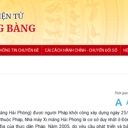
IỆN TỬ
G BÀNG
HÔNG TIN CHUYÊN ĐỀ
CẢI CÁCH HÀNH CHÍNH - CHUYỂN ĐỔI SỐ
HỆ
g Hải Phòng) được người Pháp khởi công xây dựng ngày 25
i thuộc Pháp, Nhà máy Xi măng Hải Phòng là cơ sở duy nhất ở Đ
địa của thực dân Pháp. Năm 2005, do yêu cầu phát triển và b