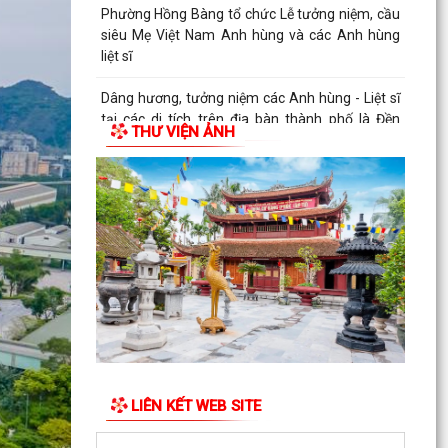
PHƯỜNG HỒNG BÀNG TỔ CHỨC HỘI NGHỊ SƠ
KẾT 6 THÁNG ĐẦU NĂM 2026 CÔNG TÁC BẢO
VỆ NỀN TẢNG TƯ TƯỞNG CỦA...
Hội Cựu CAND phường Hồng Bàng đi thăm, tặng
quà các gia đình thương binh, thân nhân liệt sỹ
THƯ VIỆN ẢNH
CAND
Phường Hồng Bàng phát huy vai trò, nâng cao
hiệu lực, hiệu quả hoạt động của bộ máy chính
quyền cơ...
TUỔI TRẺ PHƯỜNG HỒNG BÀNG TỔ CHỨC
CHƯƠNG TRÌNH NÓI CHUYỆN TRUYỀN THỐNG
NHÂN KỶ NIỆM 79 NĂM NGÀY...
Đồng chí Nguyễn Văn Tuấn, Bí thư Đảng ủy
phường Hồng Bàng được Chủ tịch UBND thành
phố tặng Bằng...
LIÊN KẾT WEB SITE
Đoàn lãnh đạo Đảng uỷ - HĐND - UBND - UBMTQ
Việt Nam phường Hồng Bàng thăm và tặng quà