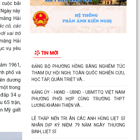
 cuộc bãi
 Ngày này
ĐẢNG BỘ PHƯỜNG HỒNG BÀNG NGHIÊM TÚC
 măng Hải
THAM DỰ HỘI NGHỊ TOÀN QUỐC NGHIÊN CỨU,
HỌC TẬP, QUÁN TRIỆT VÀ...
c cô, các
i vai trò
ĐẢNG ỦY - HĐND - UBND - UBMTTQ VIỆT NAM
 măng Hải
PHƯỜNG PHỐI HỢP CÙNG TRƯỜNG THPT
ục vụ yêu
LƯƠNG KHÁNH THIỆN VÀ...
TIN MỚI
LỄ THẮP NẾN TRI ÂN CÁC ANH HÙNG LIỆT SĨ
Năm 1961,
NHÂN DỊP KỶ NIỆM 79 NĂM NGÀY THƯƠNG
nh phố và
BINH, LIỆT SĨ
yên dương
một trong
Phường Hồng Bàng tổ chức Lễ tưởng niệm, cầu
 đắp 34 ụ
siêu Mẹ Việt Nam Anh hùng và các Anh hùng
u 65 trận,
liệt sĩ
ạn Mỹ giết
Dâng hương, tưởng niệm các Anh hùng - Liệt sĩ
tại các di tích trên địa bàn thành phố là Đền
thờ...