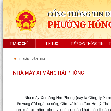
CỔNG THÔNG TIN Đ
PHƯỜNG HỒN
TRANG CHỦ
TIN TỨC
TIẾP CẬN THÔNG TIN
T
DI SẢN - VĂN HÓA
NHÀ MÁY XI MĂNG HẢI PHÒNG
Nhà máy Xi măng Hải Phòng (nay là Công ty Xi măn
trên vùng đất ngã ba sông Cấm và kênh đào Hạ Lý. Thờ
sản xuất xi măng phục vụ công cuộc khai thác thuộc 