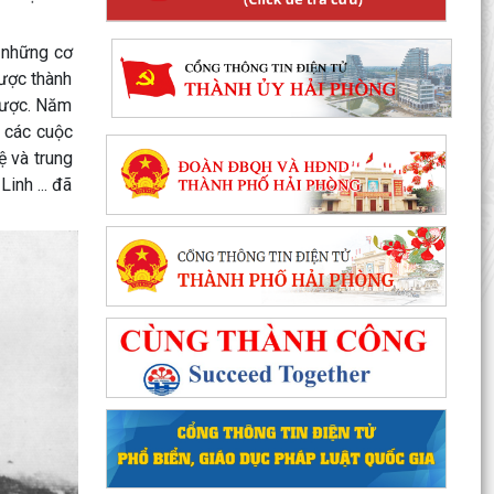
 những cơ
ược thành
lược. Năm
ệ các cuộc
ệ và trung
nh ... đã