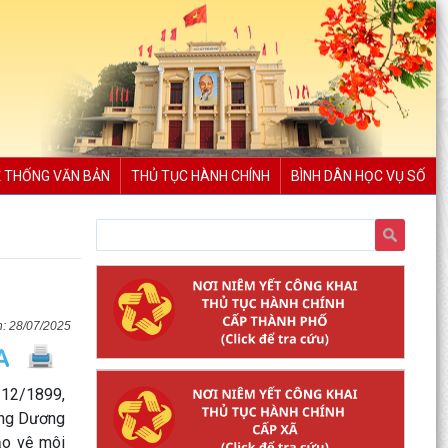
 THỐNG VĂN BẢN
THỦ TỤC HÀNH CHÍNH
BÌNH DÂN HỌC VỤ SỐ
28/07/2025
/12/1899,
ông Dương
ảo vệ môi