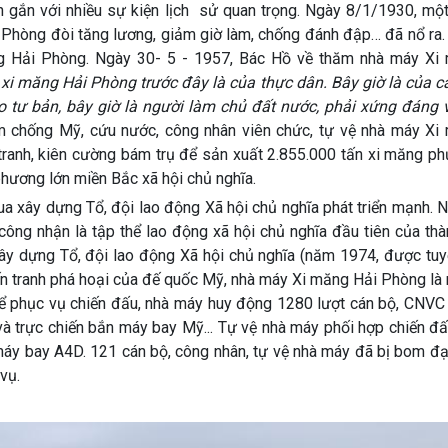
 với nhiều sự kiện lịch sử quan trọng. Ngày 8/1/1930, một
Phòng đòi tăng lương, giảm giờ làm, chống đánh đập… đã nổ ra.
ng Hải Phòng. Ngày 30- 5 - 1957, Bác Hồ về thăm nhà máy Xi
i măng Hải Phòng trước đây là của thực dân. Bây giờ là của cá
 tư bản, bây giờ là người làm chủ đất nước, phải xứng đáng vớ
m chống Mỹ, cứu nước, công nhân viên chức, tự vệ nhà máy Xi
tranh, kiên cường bám trụ để sản xuất 2.855.000 tấn xi măng ph
hương lớn miền Bắc xã hội chủ nghĩa.
ây dựng Tổ, đội lao động Xã hội chủ nghĩa phát triển mạnh. 
ng nhận là tập thể lao động xã hội chủ nghĩa đầu tiên của thà
xây dựng Tổ, đội lao động Xã hội chủ nghĩa (năm 1974, được tu
n tranh phá hoại của đế quốc Mỹ, nhà máy Xi măng Hải Phòng là 
ể phục vụ chiến đấu, nhà máy huy động 1280 lượt cán bộ, CNVC
à trực chiến bắn máy bay Mỹ... Tự vệ nhà máy phối hợp chiến đấ
 máy bay A4D. 121 cán bộ, công nhân, tự vệ nhà máy đã bị bom đ
vụ.