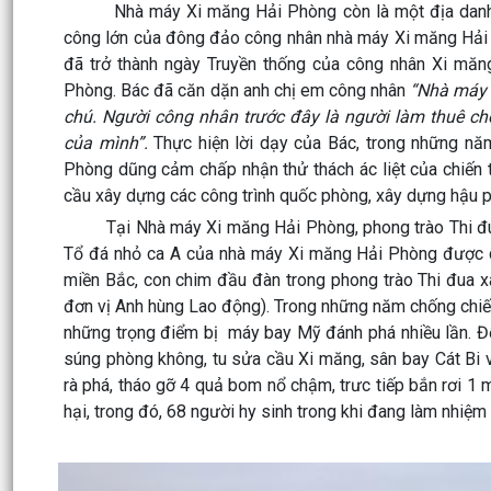
Nhà máy Xi măng Hải Phòng còn là một địa danh gắn
công lớn của đông đảo công nhân nhà máy Xi măng Hải 
đã trở thành ngày Truyền thống của công nhân Xi mă
Phòng. Bác đã căn dặn anh chị em công nhân
“Nhà máy x
chú. Người công nhân trước đây là người làm thuê cho
của mình”.
Thực hiện lời dạy của Bác, trong những nă
Phòng dũng cảm chấp nhận thử thách ác liệt của chiến 
cầu xây dựng các công trình quốc phòng, xây dựng hậu p
Tại Nhà máy Xi măng Hải Phòng, phong trào Thi đua x
Tổ đá nhỏ ca A của nhà máy Xi măng Hải Phòng được cô
miền Bắc, con chim đầu đàn trong phong trào Thi đua 
đơn vị Anh hùng Lao động). Trong những năm chống chiế
những trọng điểm bị máy bay Mỹ đánh phá nhiều lần. Đ
súng phòng không, tu sửa cầu Xi măng, sân bay Cát Bi v
rà phá, tháo gỡ 4 quả bom nổ chậm, trưc tiếp bắn rơi 1
hại, trong đó, 68 người hy sinh trong khi đang làm nhiệm 