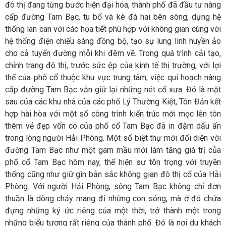
đô thị đang từng bước hiện đại hóa, thành phố đã đầu tư nâng
cấp đường Tam Bạc, tu bổ và kè đá hai bên sông, dựng hệ
thống lan can với các họa tiết phù hợp với không gian cùng với
hệ thống điện chiếu sáng đồng bộ, tạo sự lung linh huyền ảo
cho cả tuyến đường mỗi khi đêm về. Trong quá trình cải tạo,
chỉnh trang đô thị, trước sức ép của kinh tế thị trường, với lợi
thế của phố cổ thuộc khu vực trung tâm, việc qui hoạch nâng
cấp đường Tam Bạc vẫn giữ lại những nét cổ xưa. Đó là mặt
sau của các khu nhà của các phố Lý Thường Kiệt, Tôn Đản kết
hợp hài hòa với một số công trình kiến trúc mới mọc lên tôn
thêm vẻ đẹp vốn có của phố cổ Tam Bạc đã in đậm dấu ấn
trong lòng người Hải Phòng. Một số biệt thự mới đối diện với
đường Tam Bạc như một gam mầu mới làm tăng giá trị của
phố cổ Tam Bạc hôm nay, thể hiện sự tôn trọng với truyền
thống cũng như giữ gìn bản sắc không gian đô thị cổ của Hải
Phòng.
Với người Hải Phòng, sông Tam Bạc không chỉ đơn
thuần là dòng chảy mang đi những con sóng, mà ở đó chứa
đựng những ký ức riêng của một thời, trở thành một trong
những biểu tượng rất riêng của thành phố. Đó là nơi du khách