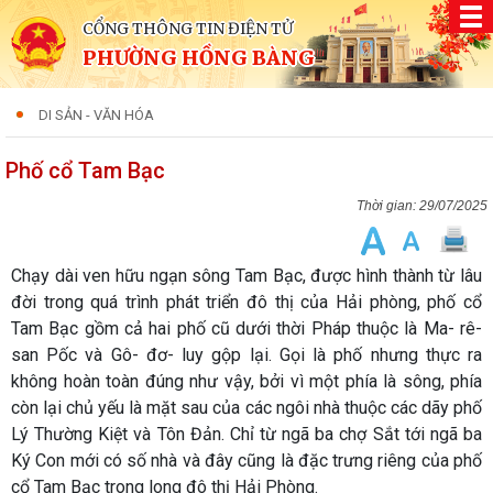
CỔNG THÔNG TIN ĐIỆN TỬ
PHƯỜNG HỒNG BÀNG
DI SẢN - VĂN HÓA
Phố cổ Tam Bạc
29/07/2025
Chạy dài ven hữu ngạn sông Tam Bạc, được hình thành từ lâu
đời trong quá trình phát triển đô thị của Hải phòng, phố cổ
Tam Bạc gồm cả hai phố cũ dưới thời Pháp thuộc là Ma- rê-
san Pốc và Gô- đơ- luy gộp lại. Gọi là phố nhưng thực ra
không hoàn toàn đúng như vậy, bởi vì một phía là sông, phía
còn lại chủ yếu là mặt sau của các ngôi nhà thuộc các dãy phố
Lý Thường Kiệt và Tôn Đản. Chỉ từ ngã ba chợ Sắt tới ngã ba
Ký Con mới có số nhà và đây cũng là đặc trưng riêng của phố
cổ Tam Bạc trong long đô thị Hải Phòng.