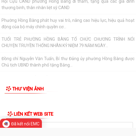
Phường Hồng Bàng tổ chức Lễ tưởng niệm, cầu siêu Mẹ Việt Nam Anh
hùng và các Anh hùng liệt sĩ
Dâng hương, tưởng niệm các Anh hùng - Liệt sĩ tại các di tích trên địa
TIN MỚI
bàn thành phố là Đền thờ...
PHƯỜNG HỒNG BÀNG TỔ CHỨC HỘI NGHỊ SƠ KẾT 6 THÁNG ĐẦU NĂM
2026 CÔNG TÁC BẢO VỆ NỀN TẢNG TƯ TƯỞNG CỦA...
Hội Cựu CAND phường Hồng Bàng đi thăm, tặng quà các gia đình
thương binh, thân nhân liệt sỹ CAND
Phường Hồng Bàng phát huy vai trò, nâng cao hiệu lực, hiệu quả hoạt
động của bộ máy chính quyền cơ...
TUỔI TRẺ PHƯỜNG HỒNG BÀNG TỔ CHỨC CHƯƠNG TRÌNH NÓI
CHUYỆN TRUYỀN THỐNG NHÂN KỶ NIỆM 79 NĂM NGÀY...
Đã kết nối EMC
Đồng chí Nguyễn Văn Tuấn, Bí thư Đảng ủy phường Hồng Bàng được
Chủ tịch UBND thành phố tặng Bằng...