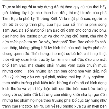
Thực ra khi người ta xây dựng đô thị theo quy củ của thời bấy
giờ, không tùy tiện như thuở ban đầu, thì mặt trước của phố
Tam Bạc là phố Lý Thường Kiệt. Vì là mặt phố sau, người ta
chỉ bố trí công trình phụ, cửa hậu, cửa sổ nhìn ra phía sông
Tam Bạc. Đa số mặt phố Tam Bạc chỉ dành cho công việc phụ,
đưa hàng lên, xuống phục vụ cho những chủ buôn, chủ nhà ở
cửa chính phía trước. Do vậy, “mặt phố” Tam Bạc cứ nhấp nhô,
cao thấp, không giống bất kỳ hình thù của một tuyến phố nào
chung quanh đó. Thế nhưng, như một sự bù trừ, chính sự thiệt
thòi về mỹ quan kiến trúc ấy lại làm nên nét độc đáo cho mặt
phố Tam Bạc, mà chẳng phải những vòm cuốn chuẩn mực,
những công – sôn, những lan can ban công hoa văn đắp, nối
cầu kỳ, những đầu cột quí phái, những mái lợp lá uy nghiêm…
theo nhiều trường phái kiến trúc. Những ô cửa sổ có hình dạng
kích thước và vị trí tùy tiện bất qui tắc trên các bức tường
cùng với sự biến đổi bất ưng của những khối nhà lại gợi đến
những tác phẩm hội họa theo trường phái bố cục tùy hứng như
tranh của Picatxo, Mi-rô. Cái vẻ rêu phong xưa cũ ẩn hiện bên