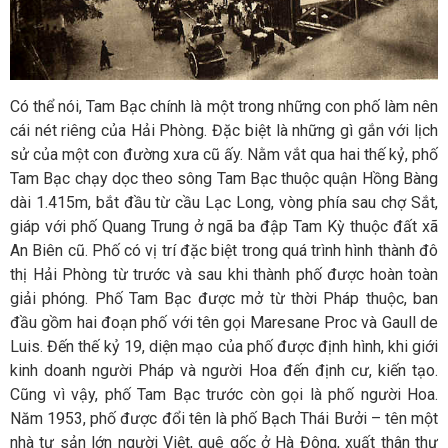
Có thể nói, Tam Bạc chính là một trong những con phố làm nên
cái nét riêng của Hải Phòng. Đặc biệt là những gì gắn với lịch
sử của một con đường xưa cũ ấy. Nằm vắt qua hai thế kỷ, phố
Tam Bạc chạy dọc theo sông Tam Bạc thuộc quận Hồng Bàng
dài 1.415m, bắt đầu từ cầu Lạc Long, vòng phía sau chợ Sắt,
giáp với phố Quang Trung ở ngã ba đập Tam Kỳ thuộc đất xã
An Biên cũ. Phố có vị trí đặc biệt trong quá trình hình thành đô
thị Hải Phòng từ trước và sau khi thành phố được hoàn toàn
giải phóng. Phố Tam Bạc được mở từ thời Pháp thuộc, ban
đầu gồm hai đoạn phố với tên gọi Maresane Proc và Gaull de
Luis. Đến thế kỷ 19, diện mạo của phố được định hình, khi giới
kinh doanh người Pháp và người Hoa đến định cư, kiến tạo.
Cũng vì vậy, phố Tam Bạc trước còn gọi là phố người Hoa.
Năm 1953, phố được đổi tên là phố Bạch Thái Bưởi – tên một
nhà tư sản lớn người Việt, quê gốc ở Hà Đông, xuất thân thư