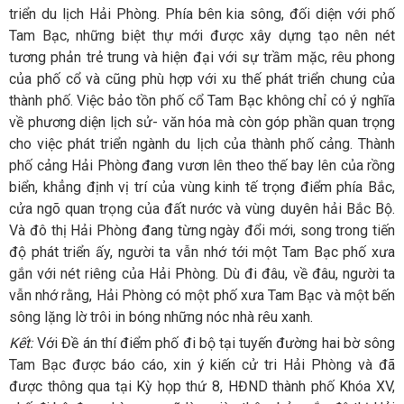
triển du lịch Hải Phòng. Phía bên kia sông, đối diện với phố
Tam Bạc, những biệt thự mới được xây dựng tạo nên nét
tương phản trẻ trung và hiện đại với sự trầm mặc, rêu phong
của phố cổ và cũng phù hợp với xu thế phát triển chung của
thành phố. Việc bảo tồn phố cổ Tam Bạc không chỉ có ý nghĩa
về phương diện lịch sử- văn hóa mà còn góp phần quan trọng
cho việc phát triển ngành du lịch của thành phố cảng. Thành
phố cảng Hải Phòng đang vươn lên theo thế bay lên của rồng
biển, khẳng định vị trí của vùng kinh tế trọng điểm phía Bắc,
cửa ngõ quan trọng của đất nước và vùng duyên hải Bắc Bộ.
Và đô thị Hải Phòng đang từng ngày đổi mới, song trong tiến
độ phát triển ấy, người ta vẫn nhớ tới một Tam Bạc phố xưa
gắn với nét riêng của Hải Phòng. Dù đi đâu, về đâu, người ta
vẫn nhớ rằng, Hải Phòng có một phố xưa Tam Bạc và một bến
sông lặng lờ trôi in bóng những nóc nhà rêu xanh.
Kết:
Với Đề án thí điểm phố đi bộ tại tuyến đường hai bờ sông
Tam Bạc được báo cáo, xin ý kiến cử tri Hải Phòng và đã
được thông qua tại Kỳ họp thứ 8, HĐND thành phố Khóa XV,