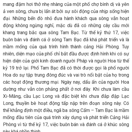
mang đậm hơi thở nhẹ nhàng của một phố chợ bình dị và yên
ả ven sông, chưa bị lấn át bởi sự sôi động của nhịp sống hiện
đại. Những bến đò nhỏ đưa hành khách qua sông vẫn hoạt
động không ngừng nghỉ, mặc dù đã có những cây cầu mới
khang trang bắc qua sông Tam Bạc. Từ thế kỷ thứ 17, việc
buôn bán và đánh cá ở sông Tam Bạc đã khá phát triển và là
mầm mống của quá trình hình thành cảng Hải Phòng. Tuy
nhiên, diện mạo của phố chỉ bắt đầu được định hình khi có sự
hiện diện của giới kinh doanh người Pháp và người Hoa từ thế
kỷ 19 trở lại. Phố Tam Bạc đã có thời được gọi là phố người
Hoa do sự tập trung đông đúc và vai trò nổi bật của họ trong
các hoạt động thương mại. Ngày nay, dấu ấn của người Hoa
dường như vẫn còn phảng phất ở nơi đây. Khi chưa làm cầu
Xi-Măng, cầu Lạc Long và đặc biệt khi chưa đắp đập Lạc
Long, thuyền bè hoạt động tấp nập trên đoạn sông này. Có
thể khẳng định một điều, ngã ba sông Cấm – Tam Bạc là mầm
mống đầu tiên của quá trình xây dựng và phát triển Cảng Hải
Phòng vì từ thế kỷ 17, việc buôn bán và đánh cá ở khúc sông
này khá phồn thịnh.