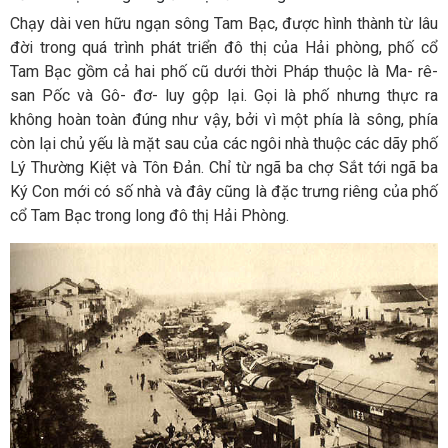
Chạy dài ven hữu ngạn sông Tam Bạc, được hình thành từ lâu
đời trong quá trình phát triển đô thị của Hải phòng, phố cổ
Tam Bạc gồm cả hai phố cũ dưới thời Pháp thuộc là Ma- rê-
san Pốc và Gô- đơ- luy gộp lại. Gọi là phố nhưng thực ra
không hoàn toàn đúng như vậy, bởi vì một phía là sông, phía
còn lại chủ yếu là mặt sau của các ngôi nhà thuộc các dãy phố
Lý Thường Kiệt và Tôn Đản. Chỉ từ ngã ba chợ Sắt tới ngã ba
Ký Con mới có số nhà và đây cũng là đặc trưng riêng của phố
cổ Tam Bạc trong long đô thị Hải Phòng.