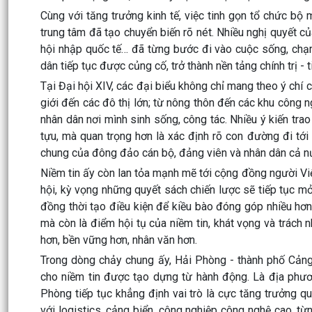
Cùng với tăng trưởng kinh tế, việc tinh gọn tổ chức bộ
trung tâm đã tạo chuyển biến rõ nét. Nhiều nghị quyết củ
hội nhập quốc tế… đã từng bước đi vào cuộc sống, chạm 
dân tiếp tục được củng cố, trở thành nền tảng chính trị -
Tại Đại hội XIV, các đại biểu không chỉ mang theo ý chí 
giới đến các đô thị lớn; từ nông thôn đến các khu công n
nhân dân nơi mình sinh sống, công tác. Nhiều ý kiến tra
tựu, mà quan trọng hơn là xác định rõ con đường đi tới 
chung của đông đảo cán bộ, đảng viên và nhân dân cả n
Niềm tin ấy còn lan tỏa mạnh mẽ tới cộng đồng người Vi
hội, kỳ vọng những quyết sách chiến lược sẽ tiếp tục mở 
đồng thời tạo điều kiện để kiều bào đóng góp nhiều hơn c
mà còn là điểm hội tụ của niềm tin, khát vọng và trách
hơn, bền vững hơn, nhân văn hơn.
Trong dòng chảy chung ấy, Hải Phòng - thành phố Cản
cho niềm tin được tạo dựng từ hành động. Là địa phươn
Phòng tiếp tục khẳng định vai trò là cực tăng trưởng qu
với logistics, cảng biển, công nghiệp công nghệ cao, từ