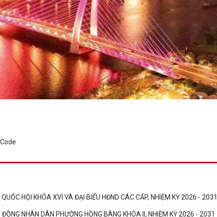
UỐC HỘI KHÓA XVI VÀ ĐẠI BIỂU HĐND CÁC CẤP, NHIỆM KỲ 2026 - 203
 ĐỒNG NHÂN DÂN PHƯỜNG HỒNG BÀNG KHÓA II, NHIỆM KỲ 2026 - 2031