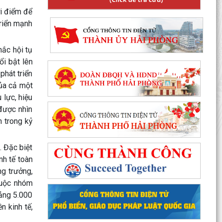
ời điểm để
triển mạnh
hắc hội tụ
ổi bật lên
phát triển
của cả một
 lực, hiệu
được nhìn
n trong kỷ
. Đặc biệt
nh tế toàn
ng trưởng,
huộc nhóm
ảng 5.000
 kinh tế,