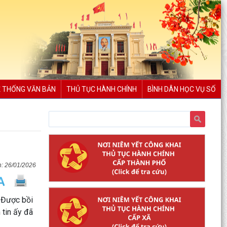
 THỐNG VĂN BẢN
THỦ TỤC HÀNH CHÍNH
BÌNH DÂN HỌC VỤ SỐ
26/01/2026
. Được bồi
 tin ấy đã