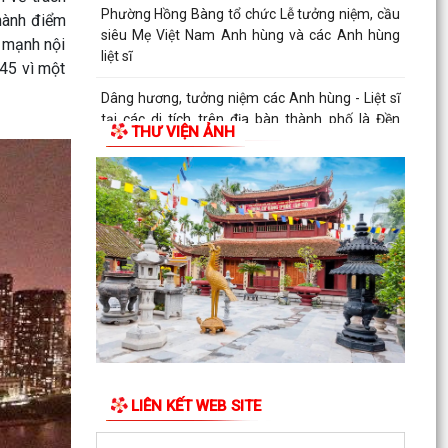
Phường Hồng Bàng tổ chức Lễ tưởng niệm, cầu
thành điểm
siêu Mẹ Việt Nam Anh hùng và các Anh hùng
c mạnh nội
liệt sĩ
45 vì một
Dâng hương, tưởng niệm các Anh hùng - Liệt sĩ
tại các di tích trên địa bàn thành phố là Đền
THƯ VIỆN ẢNH
thờ...
PHƯỜNG HỒNG BÀNG TỔ CHỨC HỘI NGHỊ SƠ
KẾT 6 THÁNG ĐẦU NĂM 2026 CÔNG TÁC BẢO
VỆ NỀN TẢNG TƯ TƯỞNG CỦA...
Hội Cựu CAND phường Hồng Bàng đi thăm, tặng
quà các gia đình thương binh, thân nhân liệt sỹ
CAND
Phường Hồng Bàng phát huy vai trò, nâng cao
hiệu lực, hiệu quả hoạt động của bộ máy chính
quyền cơ...
LIÊN KẾT WEB SITE
TUỔI TRẺ PHƯỜNG HỒNG BÀNG TỔ CHỨC