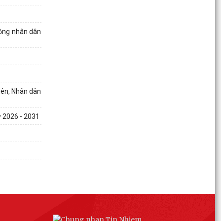
THÔNG BÁO: Tổ chức Lễ tưởng niệm và cầu
siêu các Bà mẹ Việt Nam anh hùng, Anh hùng
đồng nhân dân
Liệt sĩ nhân...
Đoàn lãnh đạo Đảng uỷ - HĐND - UBND - UBMTQ
Việt Nam phường Hồng Bàng thăm và tặng quà
các gia đình...
iên, Nhân dân
PHƯỜNG HỒNG BÀNG PHỐI HỢP VỚI NHÓM
THIỆN NGUYỆN GIA ĐÌNH TRÍ TUỆ TÌNH NGƯỜI
ỳ 2026 - 2031
TỔ CHỨC TẶNG QUÀ TRI ÂN...
TRƯỜNG TIỂU HỌC VÀ TRƯỜNG MẦM NON
HÙNG VƯƠNG THỰC HIỆN RA QUÂN QUÉT DỌN
NHÀ BIA TƯỞNG NIỆM LIỆT SĨ...
Phường Hồng Bàng tập huấn chuyển đổi số và
ứng dụng AI cho cán bộ, công chức, viên chức
phường