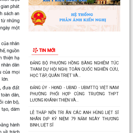
chống đuối nước...
 gian phát
nh sách an
Phường Hồng Bàng tập huấn kiến thức về an
toàn thực phẩm cho các cơ sở kinh doanh dịch
h từ những
vụ ăn uống,...
 ngày một
HỘI NGƯỜI CAO TUỔI PHƯỜNG HỒNG BÀNG TỔ
n của nhân
CHỨC HỘI NGHỊ SƠ KẾT CÔNG TÁC HỘI 6
TIN MỚI
chế, nguồn
THÁNG ĐẦU NĂM 2026
n thiện hạ
ĐẢNG BỘ PHƯỜNG HỒNG BÀNG NGHIÊM TÚC
a nhân dân
THAM DỰ HỘI NGHỊ TOÀN QUỐC NGHIÊN CỨU,
u của mọi
HỌC TẬP, QUÁN TRIỆT VÀ...
 lớn.
c, đưa đất
ĐẢNG ỦY - HĐND - UBND - UBMTTQ VIỆT NAM
PHƯỜNG PHỐI HỢP CÙNG TRƯỜNG THPT
 toàn dân,
LƯƠNG KHÁNH THIỆN VÀ...
ỗi cán bộ,
g tạo, dám
LỄ THẮP NẾN TRI ÂN CÁC ANH HÙNG LIỆT SĨ
NHÂN DỊP KỶ NIỆM 79 NĂM NGÀY THƯƠNG
 bằng hành
BINH, LIỆT SĨ
n về trách