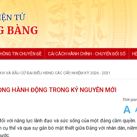
IỆN TỬ
G BÀNG
HÔNG TIN CHUYÊN ĐỀ
CẢI CÁCH HÀNH CHÍNH - CHUYỂN ĐỔI SỐ
HỆ
VI VÀ BẦU CỬ ĐẠI BIỂU HĐND CÁC CẤP, NHIỆM KỲ 2026 - 2031
VỌNG HÀNH ĐỘNG TRONG KỶ NGUYÊN MỚI
t đối với năng lực lãnh đạo và sức sống của một đảng cầm quyền
n cụ thể và qua sự gắn bó mật thiết giữa Đảng với nhân dân, niềm
nước.