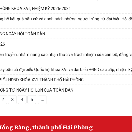
HÒNG KHÓA XVII, NHIỆM KỲ 2026-2031
g bố kết quả bầu cử và danh sách những người trúng cử đại biểu Hội 
ONG NGÀY HỘI TOÀN DÂN
026
ên truyền, nhằm nâng cao nhận thức và trách nhiệm của cán bộ, đảng v
y bầu cử đại biểu Quốc hội khóa XVI và đại biểu HĐND các cấp, nhiệm k
 BIỂU HĐND KHÓA XVII THÀNH PHỐ HẢI PHÒNG
ỚNG TỚI NGÀY HỘI LỚN CỦA TOÀN DÂN
2
3
4
5
...
Hồng Bàng, thành phố Hải Phòng