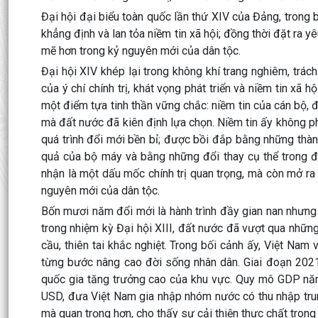
Đại hội đại biểu toàn quốc lần thứ XIV của Đảng, trong b
khẳng định và lan tỏa niềm tin xã hội; đồng thời đặt ra 
mẽ hơn trong kỷ nguyên mới của dân tộc.
Đại hội XIV khép lại trong không khí trang nghiêm, trác
của ý chí chính trị, khát vọng phát triển và niềm tin xã 
một điểm tựa tinh thần vững chắc: niềm tin của cán bộ,
mà đất nước đã kiên định lựa chọn. Niềm tin ấy không phả
quá trình đổi mới bền bỉ; được bồi đắp bằng những thàn
quả của bộ máy và bằng những đổi thay cụ thể trong đờ
nhận là một dấu mốc chính trị quan trọng, mà còn mở ra
nguyên mới của dân tộc.
Bốn mươi năm đổi mới là hành trình đầy gian nan nhưng
trong nhiệm kỳ Đại hội XIII, đất nước đã vượt qua những
cầu, thiên tai khắc nghiệt. Trong bối cảnh ấy, Việt Nam 
từng bước nâng cao đời sống nhân dân. Giai đoạn 202
quốc gia tăng trưởng cao của khu vực. Quy mô GDP n
USD, đưa Việt Nam gia nhập nhóm nước có thu nhập trun
mà quan trọng hơn, cho thấy sự cải thiện thực chất trong