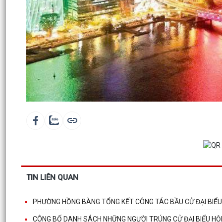
TIN LIÊN QUAN
PHƯỜNG HỒNG BÀNG TỔNG KẾT CÔNG TÁC BẦU CỬ ĐẠI BIỂU Q
CÔNG BỐ DANH SÁCH NHỮNG NGƯỜI TRÚNG CỬ ĐẠI BIỂU HỘI