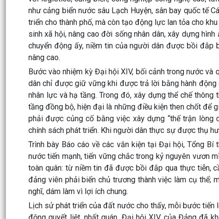
như cảng biển nước sâu Lạch Huyện, sân bay quốc tế Cát
triển cho thành phố, mà còn tạo động lực lan tỏa cho khu
sinh xã hội, nâng cao đời sống nhân dân, xây dựng hình 
chuyển động ấy, niềm tin của người dân được bồi đắp 
nâng cao.
Bước vào nhiệm kỳ Đại hội XIV, bối cảnh trong nước và 
dân chỉ được giữ vững khi được trả lời bằng hành động qu
nhân lực và hạ tầng. Trong đó, xây dựng thể chế thông t
tầng đồng bộ, hiện đại là những điều kiện then chốt để g
phải được củng cố bằng việc xây dựng “thế trận lòng d
chính sách phát triển. Khi người dân thực sự được thụ hư
Trình bày Báo cáo về các văn kiện tại Đại hội, Tổng B
nước tiến mạnh, tiến vững chắc trong kỷ nguyên vươn mình
toàn quân: từ niềm tin đã được bồi đắp qua thực tiễn, 
đảng viên phải biến chủ trương thành việc làm cụ thể; 
nghĩ, dám làm vì lợi ích chung.
Lịch sử phát triển của đất nước cho thấy, mỗi bước tiến
động quyết liệt, nhất quán. Đại hội XIV của Đảng đã kh