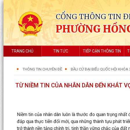
CỔNG THÔNG TIN Đ
PHƯỜNG HỒN
TRANG CHỦ
TIN TỨC
TIẾP CẬN THÔNG TIN
T
THÔNG TIN CHUYÊN ĐỀ
BẦU CỬ ĐẠI BIỂU QUỐC HỘI KHÓA X
TỪ NIỀM TIN CỦA NHÂN DÂN ĐẾN KHÁT 
Niềm tin của nhân dân luôn là thước đo quan trọng nhấ
đắp qua thực tiễn đổi mới, qua những thành tựu phát triể
trở thành nền tảng chính trị, tinh thần vững chắc của đất 