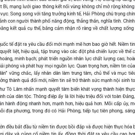
 Bi, mạng lưới giao thông kết nối vùng không chỉ mở rộng không
 vực. Song song với tăng trưởng kinh tế, Hải Phòng chú trọng chí
ảnh con người thành phố năng động, thẳng thắn, nghĩa tình. Chín
bằng kết quả cụ thể, bằng cảm nhận rõ ràng về chất lượng sống
quốc tế đặt ra yêu cầu đổi mới mạnh mẽ hơn bao giờ hết. Niềm ti
yết liệt, hiệu quả, tập trung vào các đột phá chiến lược về thể 
hoáng, minh bạch; phát triển nguồn nhân lực chất lượng cao; hoà
iải phóng và phát huy mọi nguồn lực. Quan trọng hơn, niềm tin củ
ân” vững chắc, lấy nhân dân làm trung tâm, chủ thể và mục tiê
ởng thành quả đổi mới, niềm tin sẽ trở thành sức mạnh nội sinh to
í thư Tô Lâm nhấn mạnh quyết tâm biến khát vọng thành hiện thự
 của dân tộc. Thông điệp ấy là lời hiệu triệu đối với toàn Đảng,
cần hành động nhanh hơn, mạnh hơn, hiệu quả hơn. Mỗi cấp ủy, m
mỗi địa phương, trong đó có Hải Phòng, tiếp tục tiên phong, sán
 lớn đều bắt đầu từ niềm tin được bồi đắp và được hiện thực hóa
ơi dậy và củng cố niềm tin ấy, đồng thời đặt ra yêu cầu cao hơ