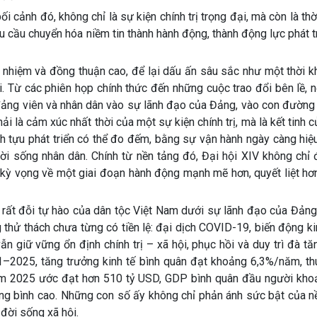
ối cảnh đó, không chỉ là sự kiện chính trị trọng đại, mà còn là th
yêu cầu chuyển hóa niềm tin thành hành động, thành động lực phát 
h nhiệm và đồng thuận cao, để lại dấu ấn sâu sắc như một thời k
hội. Từ các phiên họp chính thức đến những cuộc trao đổi bên lề, n
 đảng viên và nhân dân vào sự lãnh đạo của Đảng, vào con đường 
i là cảm xúc nhất thời của một sự kiện chính trị, mà là kết tinh 
h tựu phát triển có thể đo đếm, bằng sự vận hành ngày càng hiệu
i sống nhân dân. Chính từ nền tảng đó, Đại hội XIV không chỉ 
 kỳ vọng về một giai đoạn hành động mạnh mẽ hơn, quyết liệt hơ
 rất đỗi tự hào của dân tộc Việt Nam dưới sự lãnh đạo của Đảng
 thử thách chưa từng có tiền lệ: đại dịch COVID-19, biến động ki
vẫn giữ vững ổn định chính trị – xã hội, phục hồi và duy trì đà tă
1–2025, tăng trưởng kinh tế bình quân đạt khoảng 6,3%/năm, t
ăm 2025 ước đạt hơn 510 tỷ USD, GDP bình quân đầu người kho
g bình cao. Những con số ấy không chỉ phản ánh sức bật của nền
 đời sống xã hội.