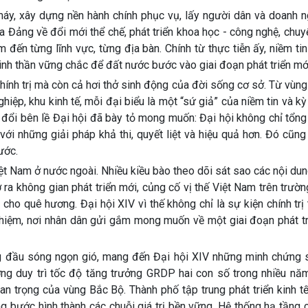
 máy, xây dựng nền hành chính phục vụ, lấy người dân và doanh 
a Đảng về đổi mới thể chế, phát triển khoa học - công nghệ, chuy
đến từng lĩnh vực, từng địa bàn. Chính từ thực tiễn ấy, niềm ti
 tinh thần vững chắc để đất nước bước vào giai đoạn phát triển mớ
chính trị mà còn cả hơi thở sinh động của đời sống cơ sở. Từ vùng
ghiệp, khu kinh tế, mỗi đại biểu là một “sứ giả” của niềm tin và k
o đổi bên lề Đại hội đã bày tỏ mong muốn: Đại hội không chỉ tổng
với những giải pháp khả thi, quyết liệt và hiệu quả hơn. Đó cũng
ước.
ệt Nam ở nước ngoài. Nhiều kiều bào theo dõi sát sao các nội du
ra không gian phát triển mới, củng cố vị thế Việt Nam trên trườn
ho quê hương. Đại hội XIV vì thế không chỉ là sự kiện chính trị 
 nhiệm, nơi nhân dân gửi gắm mong muốn về một giai đoạn phát t
g đầu sóng ngọn gió, mang đến Đại hội XIV những minh chứng 
g duy trì tốc độ tăng trưởng GRDP hai con số trong nhiều năm 
an trọng của vùng Bắc Bộ. Thành phố tập trung phát triển kinh t
ng bước hình thành các chuỗi giá trị bền vững. Hệ thống hạ tầng 