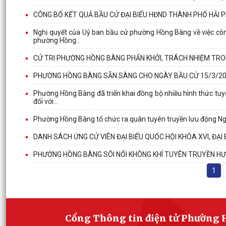
CÔNG BỐ KẾT QUẢ BẦU CỬ ĐẠI BIỂU HĐND THÀNH PHỐ HẢI P
Nghị quyết của Uỷ ban bầu cử phường Hồng Bàng về việc côn
phường Hồng...
CỬ TRI PHƯỜNG HỒNG BÀNG PHẤN KHỞI, TRÁCH NHIỆM TR
PHƯỜNG HỒNG BÀNG SẴN SÀNG CHO NGÀY BẦU CỬ 15/3/2
Phường Hồng Bàng đã triển khai đồng bộ nhiều hình thức tuy
đối với...
Phường Hồng Bàng tổ chức ra quân tuyên truyền lưu động Ngà
DANH SÁCH ỨNG CỬ VIÊN ĐẠI BIỂU QUỐC HỘI KHÓA XVI, ĐẠI
PHƯỜNG HỒNG BÀNG SÔI NỔI KHÔNG KHÍ TUYÊN TRUYỀN HƯ
1
Cổng Thông tin điện tử Phường 