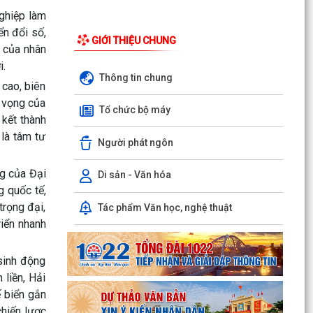
nghiệp làm
ển đổi số,
GIỚI THIỆU CHUNG
n của nhân
i.
Thông tin chung
 cao, biên
ỳ vọng của
Tổ chức bộ máy
 kết thành
 là tâm tư
Người phát ngôn
ng của Đại
Di sản - Văn hóa
Phường Hồng Bàng tổng kết và trao giải Cuộc
g quốc tế,
thi chính luận về bảo vệ nền tảng tư tưởng của
trọng đại,
Tác phẩm Văn học, nghệ thuật
Đảng năm...
riển nhanh
PHƯỜNG HỒNG BÀNG NÂNG CAO CHẤT LƯỢNG
SINH HOẠT CHI BỘ TỪ CƠ SỞ
sinh động
liền, Hải
Trường Tiểu học Đinh Tiên Hoàng (phường
ế biển gắn
Hồng Bàng) tăng kiến thức, kỹ năng phòng
chiến lược