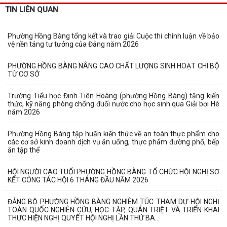
TIN LIÊN QUAN
Phường Hồng Bàng tổng kết và trao giải Cuộc thi chính luận về bảo
vệ nền tảng tư tưởng của Đảng năm 2026
PHƯỜNG HỒNG BÀNG NÂNG CAO CHẤT LƯỢNG SINH HOẠT CHI BỘ
TỪ CƠ SỞ
Trường Tiểu học Đinh Tiên Hoàng (phường Hồng Bàng) tăng kiến
thức, kỹ năng phòng chống đuối nước cho học sinh qua Giải bơi Hè
năm 2026
Phường Hồng Bàng tập huấn kiến thức về an toàn thực phẩm cho
các cơ sở kinh doanh dịch vụ ăn uống, thực phẩm đường phố, bếp
ăn tập thể
HỘI NGƯỜI CAO TUỔI PHƯỜNG HỒNG BÀNG TỔ CHỨC HỘI NGHỊ SƠ
KẾT CÔNG TÁC HỘI 6 THÁNG ĐẦU NĂM 2026
ĐẢNG BỘ PHƯỜNG HỒNG BÀNG NGHIÊM TÚC THAM DỰ HỘI NGHỊ
TOÀN QUỐC NGHIÊN CỨU, HỌC TẬP, QUÁN TRIỆT VÀ TRIỂN KHAI
THỰC HIỆN NGHỊ QUYẾT HỘI NGHỊ LẦN THỨ BA...