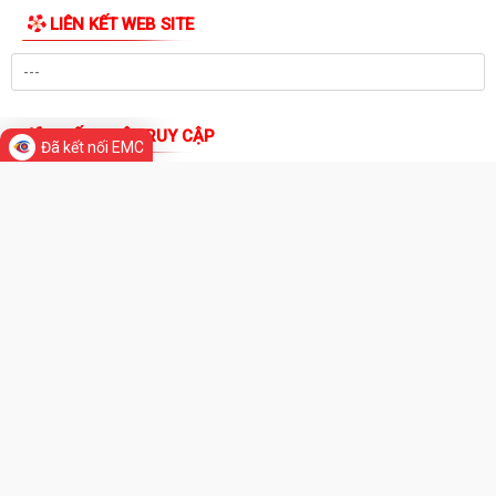
PHƯỜNG HỒNG BÀNG TỔ CHỨC HỘI NGHỊ SƠ KẾT 6 THÁNG ĐẦU NĂM
2026 CÔNG TÁC BẢO VỆ NỀN TẢNG TƯ TƯỞNG CỦA...
THƯ VIỆN ẢNH
Hội Cựu CAND phường Hồng Bàng đi thăm, tặng quà các gia đình
thương binh, thân nhân liệt sỹ CAND
Đã kết nối EMC
Phường Hồng Bàng phát huy vai trò, nâng cao hiệu lực, hiệu quả hoạt
động của bộ máy chính quyền cơ...
TUỔI TRẺ PHƯỜNG HỒNG BÀNG TỔ CHỨC CHƯƠNG TRÌNH NÓI
CHUYỆN TRUYỀN THỐNG NHÂN KỶ NIỆM 79 NĂM NGÀY...
Đồng chí Nguyễn Văn Tuấn, Bí thư Đảng ủy phường Hồng Bàng được
Chủ tịch UBND thành phố tặng Bằng...
Đoàn lãnh đạo Đảng uỷ - HĐND - UBND - UBMTQ Việt Nam phường
Hồng Bàng thăm và tặng quà các gia đình...
PHƯỜNG HỒNG BÀNG PHỐI HỢP VỚI CÁC ĐƠN VỊ, DOANH NGHIỆP VÀ
CÁC NHÀ HẢO TÂM TỔ CHỨC TẶNG QUÀ TRI ÂN...