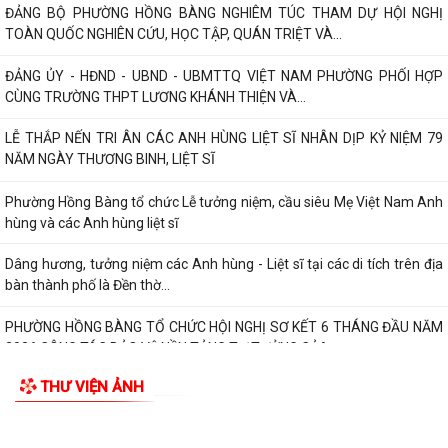
kỹ năng phòng chống đuối nước...
Phường Hồng Bàng tập huấn kiến thức về an toàn thực phẩm cho các
cơ sở kinh doanh dịch vụ ăn uống,...
HỘI NGƯỜI CAO TUỔI PHƯỜNG HỒNG BÀNG TỔ CHỨC HỘI NGHỊ SƠ
TIN MỚI
KẾT CÔNG TÁC HỘI 6 THÁNG ĐẦU NĂM 2026
ĐẢNG BỘ PHƯỜNG HỒNG BÀNG NGHIÊM TÚC THAM DỰ HỘI NGHỊ
TOÀN QUỐC NGHIÊN CỨU, HỌC TẬP, QUÁN TRIỆT VÀ...
ĐẢNG ỦY - HĐND - UBND - UBMTTQ VIỆT NAM PHƯỜNG PHỐI HỢP
CÙNG TRƯỜNG THPT LƯƠNG KHÁNH THIỆN VÀ...
LỄ THẮP NẾN TRI ÂN CÁC ANH HÙNG LIỆT SĨ NHÂN DỊP KỶ NIỆM 79
NĂM NGÀY THƯƠNG BINH, LIỆT SĨ
Phường Hồng Bàng tổ chức Lễ tưởng niệm, cầu siêu Mẹ Việt Nam Anh
hùng và các Anh hùng liệt sĩ
Dâng hương, tưởng niệm các Anh hùng - Liệt sĩ tại các di tích trên địa
bàn thành phố là Đền thờ...