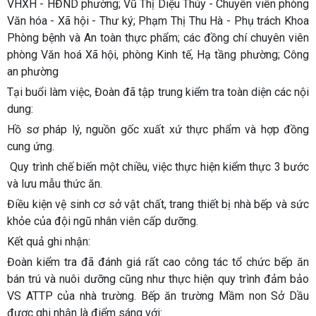
VHXH - HĐND phường; Vũ Thị Diệu Thúy - Chuyên viên phòng
Văn hóa - Xã hội - Thư ký; Phạm Thị Thu Hà - Phụ trách Khoa
Phòng bệnh và An toàn thực phẩm; các đồng chí chuyên viên
phòng Văn hoá Xã hội, phòng Kinh tế, Hạ tầng phường; Công
an phường
Tại buổi làm việc, Đoàn đã tập trung kiểm tra toàn diện các nội
dung:
Hồ sơ pháp lý, nguồn gốc xuất xứ thực phẩm và hợp đồng
cung ứng.
Quy trình chế biến một chiều, việc thực hiện kiểm thực 3 bước
và lưu mẫu thức ăn.
Điều kiện vệ sinh cơ sở vật chất, trang thiết bị nhà bếp và sức
khỏe của đội ngũ nhân viên cấp dưỡng.
Kết quả ghi nhận:
Đoàn kiểm tra đã đánh giá rất cao công tác tổ chức bếp ăn
bán trú và nuôi dưỡng cũng như thực hiện quy trình đảm bảo
VS ATTP của nhà trường. Bếp ăn trường Mầm non Sở Dầu
được ghi nhận là điểm sáng với: