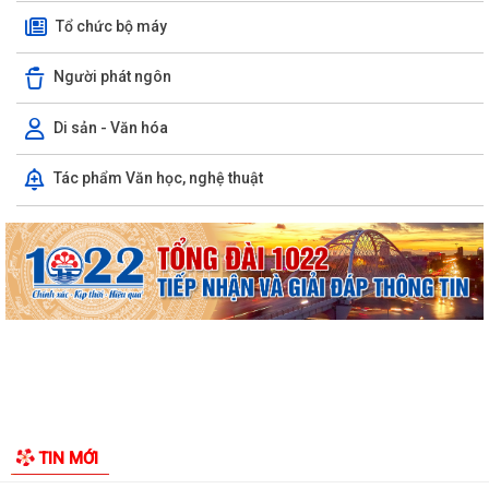
Tổ chức bộ máy
Người phát ngôn
Di sản - Văn hóa
Tác phẩm Văn học, nghệ thuật
Phường Hồng Bàng tổng kết và trao giải Cuộc thi chính luận về bảo vệ
nền tảng tư tưởng của Đảng năm...
PHƯỜNG HỒNG BÀNG NÂNG CAO CHẤT LƯỢNG SINH HOẠT CHI BỘ TỪ
CƠ SỞ
Trường Tiểu học Đinh Tiên Hoàng (phường Hồng Bàng) tăng kiến thức,