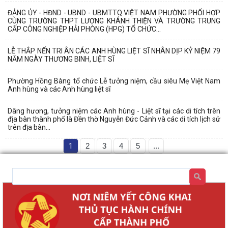
ĐẢNG ỦY - HĐND - UBND - UBMTTQ VIỆT NAM PHƯỜNG PHỐI HỢP
CÙNG TRƯỜNG THPT LƯƠNG KHÁNH THIỆN VÀ TRƯỜNG TRUNG
CẤP CÔNG NGHIỆP HẢI PHÒNG (HPG) TỔ CHỨC...
LỄ THẮP NẾN TRI ÂN CÁC ANH HÙNG LIỆT SĨ NHÂN DỊP KỶ NIỆM 79
NĂM NGÀY THƯƠNG BINH, LIỆT SĨ
Phường Hồng Bàng tổ chức Lễ tưởng niệm, cầu siêu Mẹ Việt Nam
Anh hùng và các Anh hùng liệt sĩ
Dâng hương, tưởng niệm các Anh hùng - Liệt sĩ tại các di tích trên
địa bàn thành phố là Đền thờ Nguyễn Đức Cảnh và các di tích lịch sử
trên địa bàn...
1
2
3
4
5
...