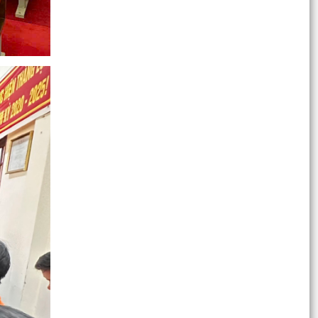
Thông báo về việc trẻ bị bỏ rơi
Ủy ban MTTQ Việt Nam phường Hồng Bàng ra
mắt mô hình “Chung tay vì trẻ mồ côi”
Phường Hồng Bàng trao Giấy chứng nhận
quyền sử dụng đất cho Câu lạc bộ Bạch Đằng
ĐOÀN PHƯỜNG HỒNG BÀNG TỔ CHỨC HỘI NGHỊ
SƠ KẾT CÔNG TÁC ĐOÀN VÀ PHONG TRÀO
THANH THIẾU NHI 6 THÁNG...
TUỔI TRẺ PHƯỜNG HỒNG BÀNG XUNG KÍCH
HƯỞNG ỨNG CHIẾN DỊCH “MÙA HÈ SỐ CÙNG
VNeID” – LAN TỎA PHONG...
PHƯỜNG HỒNG BÀNG: SƠ KẾT 6 THÁNG ĐẦU
NĂM 2026, QUYẾT TÂM HOÀN THÀNH THẮNG
LỢI CÁC MỤC TIÊU, NHIỆM...
Đoàn đại biểu phường Hồng Bàng tổ chức dâng
hương, tri ân các anh hùng liệt sỹ nhân dịp kỷ