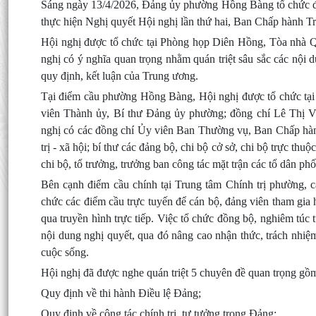
Sáng ngày 13/4/2026, Đảng ủy phường Hồng Bàng tổ chức điểm
thực hiện Nghị quyết Hội nghị lần thứ hai, Ban Chấp hành 
Hội nghị được tổ chức tại Phòng họp Diên Hồng, Tòa nhà Q
nghị có ý nghĩa quan trọng nhằm quán triệt sâu sắc các nội d
quy định, kết luận của Trung ương.
Tại điểm cầu phường Hồng Bàng, Hội nghị được tổ chức tại
viên Thành ủy, Bí thư Đảng ủy phường; đồng chí Lê Thị
nghị có các đồng chí Ủy viên Ban Thường vụ, Ban Chấp hàn
trị - xã hội; bí thư các đảng bộ, chi bộ cở sở, chi bộ trực th
chi bộ, tổ trưởng, trưởng ban công tác mặt trận các tổ dân phố
Bên cạnh điểm cầu chính tại Trung tâm Chính trị phường, 
chức các điểm cầu trực tuyến để cán bộ, đảng viên tham gia h
qua truyền hình trực tiếp. Việc tổ chức đồng bộ, nghiêm túc 
nội dung nghị quyết, qua đó nâng cao nhận thức, trách nhiệ
cuộc sống.
Hội nghị đã được nghe quán triệt 5 chuyên đề quan trọng gồ
Quy định về thi hành Điều lệ Đảng;
Quy định về công tác chính trị, tư tưởng trong Đảng;