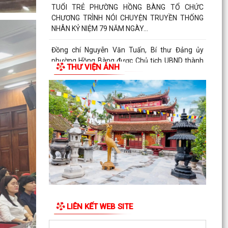
TUỔI TRẺ PHƯỜNG HỒNG BÀNG TỔ CHỨC
CHƯƠNG TRÌNH NÓI CHUYỆN TRUYỀN THỐNG
NHÂN KỶ NIỆM 79 NĂM NGÀY...
Đồng chí Nguyễn Văn Tuấn, Bí thư Đảng ủy
phường Hồng Bàng được Chủ tịch UBND thành
THƯ VIỆN ẢNH
phố tặng Bằng...
Đoàn lãnh đạo Đảng uỷ - HĐND - UBND - UBMTQ
Việt Nam phường Hồng Bàng thăm và tặng quà
các gia đình...
PHƯỜNG HỒNG BÀNG PHỐI HỢP VỚI CÁC ĐƠN
VỊ, DOANH NGHIỆP VÀ CÁC NHÀ HẢO TÂM TỔ
CHỨC TẶNG QUÀ TRI ÂN...
TUỔI TRẺ PHƯỜNG HỒNG BÀNG THĂM, TẶNG
QUÀ CÁC GIA ĐÌNH CHÍNH SÁCH NHÂN KỶ NIỆM
79 NĂM NGÀY THƯƠNG...
LIÊN KẾT WEB SITE
Đoàn lãnh đạo Đảng uỷ - HĐND - UBND - UBMTQ