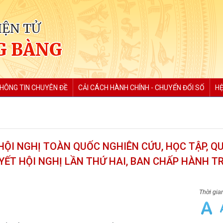
IỆN TỬ
G BÀNG
HÔNG TIN CHUYÊN ĐỀ
CẢI CÁCH HÀNH CHÍNH - CHUYỂN ĐỔI SỐ
HỆ
ỘI NGHỊ TOÀN QUỐC NGHIÊN CỨU, HỌC TẬP, Q
UYẾT HỘI NGHỊ LẦN THỨ HAI, BAN CHẤP HÀNH T