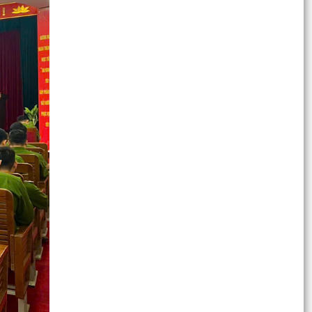
TUỔI TRẺ PHƯỜNG HỒNG BÀNG RA QUÂN
NGÀY THỨ 7 TÌNH NGUYỆN DỌN DẸP, CHỈNH
TRANG KHUÔN VIÊN ĐỀN LIỆT...
Phường Hồng Bàng phối hợp với nhà hảo tâm là
Gia đình ông bà Thiện Hiền tổ chức thực hiện
trao tặng...
Phường Hồng Bàng: Tiếp tục ra quân đồng loạt,
quyết liệt thực hiện Chỉ thị số 17 của UBND
thành phố
ỦY BAN MTTQ VIỆT NAM PHƯỜNG HỒNG BÀNG
TỔ CHỨC CHƯƠNG TRÌNH THĂM, TẶNG QUÀ
NGƯỜI CÓ CÔNG VỚI CÁCH...
Thành tích của thiếu nhi phường Hồng Bàng tại
Lễ trao giải và Khai mạc Triển lãm Cuộc thi Vẽ
tranh...