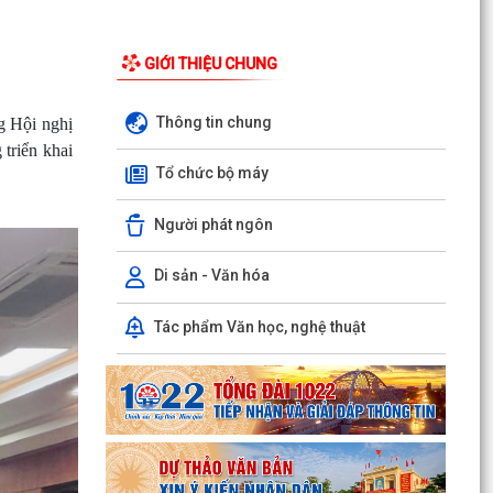
Hồng Bàng) tăng kiến thức, kỹ năng phòng
chống đuối nước...
GIỚI THIỆU CHUNG
Phường Hồng Bàng tập huấn kiến thức về an
toàn thực phẩm cho các cơ sở kinh doanh dịch
Thông tin chung
ng Hội nghị
vụ ăn uống,...
 triển khai
Tổ chức bộ máy
HỘI NGƯỜI CAO TUỔI PHƯỜNG HỒNG BÀNG TỔ
CHỨC HỘI NGHỊ SƠ KẾT CÔNG TÁC HỘI 6
THÁNG ĐẦU NĂM 2026
Người phát ngôn
ĐẢNG BỘ PHƯỜNG HỒNG BÀNG NGHIÊM TÚC
Di sản - Văn hóa
THAM DỰ HỘI NGHỊ TOÀN QUỐC NGHIÊN CỨU,
HỌC TẬP, QUÁN TRIỆT VÀ...
Tác phẩm Văn học, nghệ thuật
ĐẢNG ỦY - HĐND - UBND - UBMTTQ VIỆT NAM
PHƯỜNG PHỐI HỢP CÙNG TRƯỜNG THPT
LƯƠNG KHÁNH THIỆN VÀ...
LỄ THẮP NẾN TRI ÂN CÁC ANH HÙNG LIỆT SĨ
NHÂN DỊP KỶ NIỆM 79 NĂM NGÀY THƯƠNG