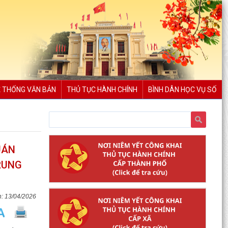
 THỐNG VĂN BẢN
THỦ TỤC HÀNH CHÍNH
BÌNH DÂN HỌC VỤ SỐ
UÁN
RUNG
13/04/2026