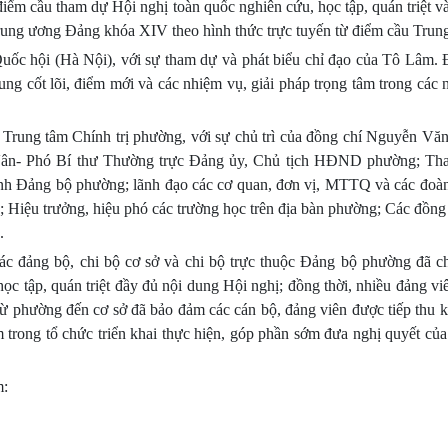
 cầu tham dự Hội nghị toàn quốc nghiên cứu, học tập, quán triệt và 
Trung ương Đảng khóa XIV theo hình thức trực tuyến từ điểm cầu Trun
uốc hội (Hà Nội), với sự tham dự và phát biểu chỉ đạo của Tô Lâm. 
ung cốt lõi, điểm mới và các nhiệm vụ, giải pháp trọng tâm trong các 
 Trung tâm Chính trị phường, với sự chủ trì của đồng chí Nguyễn Vă
 Vân- Phó Bí thư Thường trực Đảng ủy, Chủ tịch HĐND phường; Th
h Đảng bộ phường; lãnh đạo các cơ quan, đơn vị, MTTQ và các đoàn
uộc; Hiệu trưởng, hiệu phó các trường học trên địa bàn phường; Các đồng
.
các đảng bộ, chi bộ cơ sở và chi bộ trực thuộc Đảng bộ phường đã c
ọc tập, quán triệt đầy đủ nội dung Hội nghị; đồng thời, nhiều đảng vi
từ phường đến cơ sở đã bảo đảm các cán bộ, đảng viên được tiếp thu k
m trong tổ chức triển khai thực hiện, góp phần sớm đưa nghị quyết củ
m: