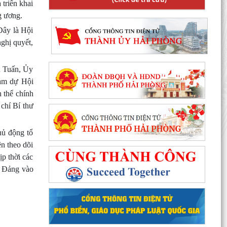
triển khai
g ương.
Đây là Hội
nghị quyết,
n Tuấn, Ủy
am dự Hội
 thể chính
 chí Bí thư
hủ động tổ
ên theo dõi
Phường Hồng Bàng tổng kết và trao giải Cuộc
ịp thời các
thi chính luận về bảo vệ nền tảng tư tưởng của
a Đảng vào
Đảng năm...
PHƯỜNG HỒNG BÀNG NÂNG CAO CHẤT LƯỢNG
SINH HOẠT CHI BỘ TỪ CƠ SỞ
Trường Tiểu học Đinh Tiên Hoàng (phường