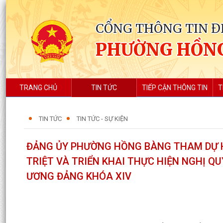
CỔNG THÔNG TIN Đ
PHƯỜNG HỒN
TRANG CHỦ
TIN TỨC
TIẾP CẬN THÔNG TIN
T
TIN TỨC
TIN TỨC - SỰ KIỆN
ĐẢNG ỦY PHƯỜNG HỒNG BÀNG THAM DỰ H
TRIỆT VÀ TRIỂN KHAI THỰC HIỆN NGHỊ Q
ƯƠNG ĐẢNG KHÓA XIV