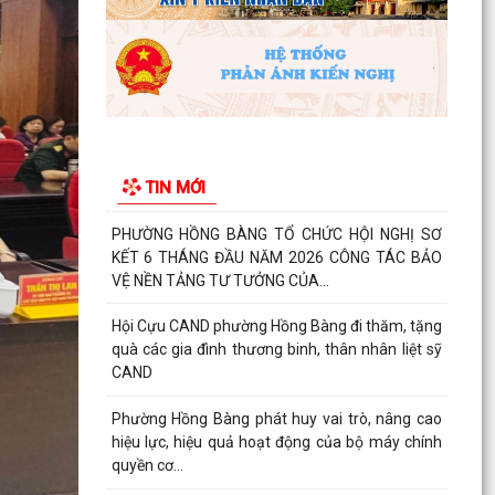
BINH, LIỆT SĨ
Phường Hồng Bàng tổ chức Lễ tưởng niệm, cầu
siêu Mẹ Việt Nam Anh hùng và các Anh hùng
liệt sĩ
Dâng hương, tưởng niệm các Anh hùng - Liệt sĩ
tại các di tích trên địa bàn thành phố là Đền
TIN MỚI
thờ...
PHƯỜNG HỒNG BÀNG TỔ CHỨC HỘI NGHỊ SƠ
KẾT 6 THÁNG ĐẦU NĂM 2026 CÔNG TÁC BẢO
VỆ NỀN TẢNG TƯ TƯỞNG CỦA...
Hội Cựu CAND phường Hồng Bàng đi thăm, tặng
quà các gia đình thương binh, thân nhân liệt sỹ
CAND
Phường Hồng Bàng phát huy vai trò, nâng cao
hiệu lực, hiệu quả hoạt động của bộ máy chính
quyền cơ...