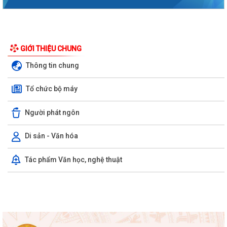
GIỚI THIỆU CHUNG
Thông tin chung
Phường Hồng Bàng tổng kết và trao giải Cuộc thi chính luận về bảo vệ
nền tảng tư tưởng của Đảng năm...
Tổ chức bộ máy
PHƯỜNG HỒNG BÀNG NÂNG CAO CHẤT LƯỢNG SINH HOẠT CHI BỘ TỪ
Người phát ngôn
CƠ SỞ
Di sản - Văn hóa
Trường Tiểu học Đinh Tiên Hoàng (phường Hồng Bàng) tăng kiến thức,
kỹ năng phòng chống đuối nước...
Tác phẩm Văn học, nghệ thuật
Phường Hồng Bàng tập huấn kiến thức về an toàn thực phẩm cho các
cơ sở kinh doanh dịch vụ ăn uống,...
HỘI NGƯỜI CAO TUỔI PHƯỜNG HỒNG BÀNG TỔ CHỨC HỘI NGHỊ SƠ
KẾT CÔNG TÁC HỘI 6 THÁNG ĐẦU NĂM 2026