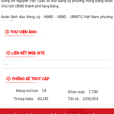
Phường Hồng Bàng phát huy vai trò, nâng cao hiệu lực, hiệu quả hoạt
động của bộ máy chính quyền cơ...
TUỔI TRẺ PHƯỜNG HỒNG BÀNG TỔ CHỨC CHƯƠNG TRÌNH NÓI
CHUYỆN TRUYỀN THỐNG NHÂN KỶ NIỆM 79 NĂM NGÀY...
Đồng chí Nguyễn Văn Tuấn, Bí thư Đảng ủy phường Hồng Bàng được
Chủ tịch UBND thành phố tặng Bằng...
Đoàn lãnh đạo Đảng uỷ - HĐND - UBND - UBMTQ Việt Nam phường
Hồng Bàng thăm và tặng quà các gia đình...
THƯ VIỆN ẢNH
PHƯỜNG HỒNG BÀNG PHỐI HỢP VỚI CÁC ĐƠN VỊ, DOANH NGHIỆP VÀ
CÁC NHÀ HẢO TÂM TỔ CHỨC TẶNG QUÀ TRI ÂN...
TUỔI TRẺ PHƯỜNG HỒNG BÀNG THĂM, TẶNG QUÀ CÁC GIA ĐÌNH
CHÍNH SÁCH NHÂN KỶ NIỆM 79 NĂM NGÀY THƯƠNG...
Đoàn lãnh đạo Đảng uỷ - HĐND - UBND - UBMTQ Việt Nam phường
Hồng Bàng thăm và tặng quà các gia đình...
THÔNG BÁO: Tổ chức Lễ tưởng niệm và cầu siêu các Bà mẹ Việt Nam