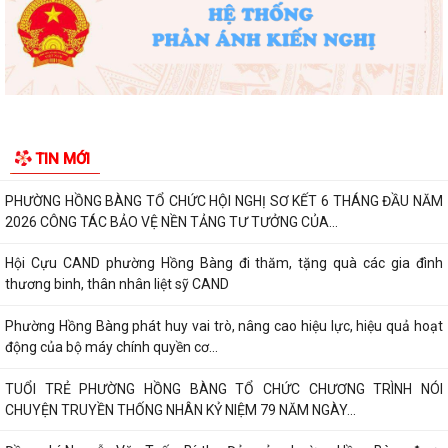
ĐẢNG BỘ PHƯỜNG HỒNG BÀNG NGHIÊM TÚC THAM DỰ HỘI NGHỊ
TOÀN QUỐC NGHIÊN CỨU, HỌC TẬP, QUÁN TRIỆT VÀ...
ĐẢNG ỦY - HĐND - UBND - UBMTTQ VIỆT NAM PHƯỜNG PHỐI HỢP
CÙNG TRƯỜNG THPT LƯƠNG KHÁNH THIỆN VÀ...
LỄ THẮP NẾN TRI ÂN CÁC ANH HÙNG LIỆT SĨ NHÂN DỊP KỶ NIỆM 79
NĂM NGÀY THƯƠNG BINH, LIỆT SĨ
Phường Hồng Bàng tổ chức Lễ tưởng niệm, cầu siêu Mẹ Việt Nam Anh
hùng và các Anh hùng liệt sĩ
Dâng hương, tưởng niệm các Anh hùng - Liệt sĩ tại các di tích trên địa
TIN MỚI
bàn thành phố là Đền thờ...
PHƯỜNG HỒNG BÀNG TỔ CHỨC HỘI NGHỊ SƠ KẾT 6 THÁNG ĐẦU NĂM
2026 CÔNG TÁC BẢO VỆ NỀN TẢNG TƯ TƯỞNG CỦA...
Hội Cựu CAND phường Hồng Bàng đi thăm, tặng quà các gia đình
thương binh, thân nhân liệt sỹ CAND