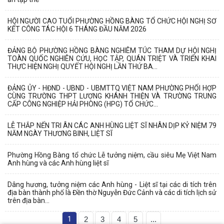
HỘI NGƯỜI CAO TUỔI PHƯỜNG HỒNG BÀNG TỔ CHỨC HỘI NGHỊ SƠ
KẾT CÔNG TÁC HỘI 6 THÁNG ĐẦU NĂM 2026
ĐẢNG BỘ PHƯỜNG HỒNG BÀNG NGHIÊM TÚC THAM DỰ HỘI NGHỊ
TOÀN QUỐC NGHIÊN CỨU, HỌC TẬP, QUÁN TRIỆT VÀ TRIỂN KHAI
THỰC HIỆN NGHỊ QUYẾT HỘI NGHỊ LẦN THỨ BA...
ĐẢNG ỦY - HĐND - UBND - UBMTTQ VIỆT NAM PHƯỜNG PHỐI HỢP
CÙNG TRƯỜNG THPT LƯƠNG KHÁNH THIỆN VÀ TRƯỜNG TRUNG
CẤP CÔNG NGHIỆP HẢI PHÒNG (HPG) TỔ CHỨC...
LỄ THẮP NẾN TRI ÂN CÁC ANH HÙNG LIỆT SĨ NHÂN DỊP KỶ NIỆM 79
NĂM NGÀY THƯƠNG BINH, LIỆT SĨ
Phường Hồng Bàng tổ chức Lễ tưởng niệm, cầu siêu Mẹ Việt Nam
Anh hùng và các Anh hùng liệt sĩ
Dâng hương, tưởng niệm các Anh hùng - Liệt sĩ tại các di tích trên
địa bàn thành phố là Đền thờ Nguyễn Đức Cảnh và các di tích lịch sử
trên địa bàn...
1
2
3
4
5
...