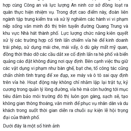
hợp cùng Công an và lực lượng An ninh cơ sở đồng loạt ra
quân thực hiện nhiệm vụ. Trong đợt cao điểm này, đoàn liên
ngành tập trung kiểm tra và xử lý nghiêm các hành vi vi phạm
nếp sống văn minh đô thị trên tuyến đường Quang Trung và
khu vực Nhà hát thành phố. Lực lượng chức năng kiên quyết
xử lý các trường hợp cố tình lấn chiếm vỉa hè để kinh doanh
trái phép, sử dụng mái che, mái vẩy, ô dù gây mất mỹ quan,
đồng thời tháo dỡ các cầu dắt xe cố định lấn ra hè phố và biển
quảng cáo đặt không đúng nơi quy định. Bên cạnh việc thu giữ
các vật dụng vi phạm như bàn ghế, bạt che, tổ công tác cũng
chấn chỉnh tình trạng để xe đạp, xe máy và ô tô sai quy định
trên vỉa hè. Hoạt động này không chỉ nhằm lập lại trật tự, kỷ
cương trong quản lý lòng đường, vỉa hè mà còn hướng tới mục
tiêu đảm bảo môi trường đô thị luôn gọn gàng, sạch sẽ, tạo
không gian thông thoáng, văn minh để phục vụ nhân dân và du
khách trong suốt thời gian diễn ra chuỗi sự kiện lễ hội trọng
đại của thành phố.
Dưới đây là một số hình ảnh