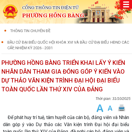
CỔNG THÔNG TIN ĐIỆN TỬ
PHƯỜNG HỒNG BÀNG
THÔNG TIN CHUYÊN ĐỀ
BẦU CỬ ĐẠI BIỂU QUỐC HỘI KHÓA XVI VÀ BẦU CỬ ĐẠI BIỂU HĐND CÁC
CẤP, NHIỆM KỲ 2026 - 2031
PHƯỜNG HỒNG BÀNG TRIỂN KHAI LẤY Ý KIẾN
NHÂN DÂN THAM GIA ĐÓNG GÓP Ý KIẾN VÀO
DỰ THẢO VĂN KIỆN TRÌNH ĐẠI HỘI ĐẠI BIỂU
TOÀN QUỐC LẦN THỨ XIV CỦA ĐẢNG
31/10/2025
Để phát huy trí tuệ, tâm huyết của cán bộ, đảng viên và Nhân
dân góp ý vào Dự thảo các Văn kiện trình Đại hội đại biểu
toàn quốc lần thứ XIV của Đảng, đề nghị cán bộ, đảng viên và