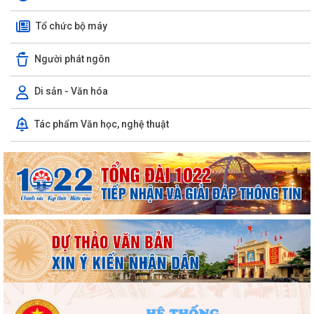
Phường Hồng Bàng tổng kết và trao giải Cuộc thi chính luận về bảo vệ
nền tảng tư tưởng của Đảng năm...
Tổ chức bộ máy
PHƯỜNG HỒNG BÀNG NÂNG CAO CHẤT LƯỢNG SINH HOẠT CHI BỘ TỪ
Người phát ngôn
CƠ SỞ
Di sản - Văn hóa
Trường Tiểu học Đinh Tiên Hoàng (phường Hồng Bàng) tăng kiến thức,
kỹ năng phòng chống đuối nước...
Tác phẩm Văn học, nghệ thuật
Phường Hồng Bàng tập huấn kiến thức về an toàn thực phẩm cho các
cơ sở kinh doanh dịch vụ ăn uống,...
HỘI NGƯỜI CAO TUỔI PHƯỜNG HỒNG BÀNG TỔ CHỨC HỘI NGHỊ SƠ
KẾT CÔNG TÁC HỘI 6 THÁNG ĐẦU NĂM 2026
ĐẢNG BỘ PHƯỜNG HỒNG BÀNG NGHIÊM TÚC THAM DỰ HỘI NGHỊ
TOÀN QUỐC NGHIÊN CỨU, HỌC TẬP, QUÁN TRIỆT VÀ...
ĐẢNG ỦY - HĐND - UBND - UBMTTQ VIỆT NAM PHƯỜNG PHỐI HỢP
CÙNG TRƯỜNG THPT LƯƠNG KHÁNH THIỆN VÀ...
LỄ THẮP NẾN TRI ÂN CÁC ANH HÙNG LIỆT SĨ NHÂN DỊP KỶ NIỆM 79