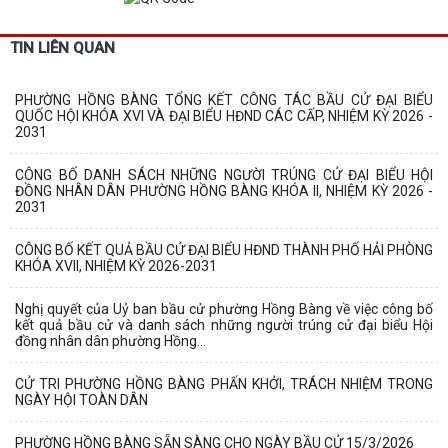
TIN LIÊN QUAN
PHƯỜNG HỒNG BÀNG TỔNG KẾT CÔNG TÁC BẦU CỬ ĐẠI BIỂU
QUỐC HỘI KHÓA XVI VÀ ĐẠI BIỂU HĐND CÁC CẤP, NHIỆM KỲ 2026 -
2031
CÔNG BỐ DANH SÁCH NHỮNG NGƯỜI TRÚNG CỬ ĐẠI BIỂU HỘI
ĐỒNG NHÂN DÂN PHƯỜNG HỒNG BÀNG KHÓA II, NHIỆM KỲ 2026 -
2031
CÔNG BỐ KẾT QUẢ BẦU CỬ ĐẠI BIỂU HĐND THÀNH PHỐ HẢI PHÒNG
KHÓA XVII, NHIỆM KỲ 2026-2031
Nghị quyết của Uỷ ban bầu cử phường Hồng Bàng về việc công bố
kết quả bầu cử và danh sách những người trúng cử đại biểu Hội
đồng nhân dân phường Hồng...
CỬ TRI PHƯỜNG HỒNG BÀNG PHẤN KHỞI, TRÁCH NHIỆM TRONG
NGÀY HỘI TOÀN DÂN
PHƯỜNG HỒNG BÀNG SẴN SÀNG CHO NGÀY BẦU CỬ 15/3/2026