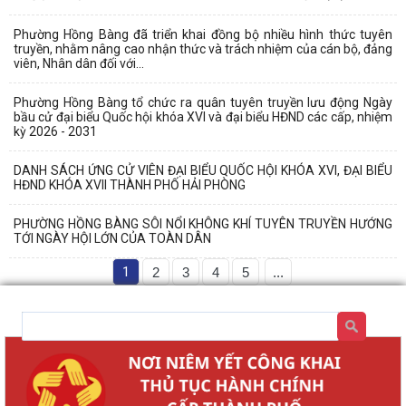
Phường Hồng Bàng đã triển khai đồng bộ nhiều hình thức tuyên
truyền, nhằm nâng cao nhận thức và trách nhiệm của cán bộ, đảng
viên, Nhân dân đối với...
Phường Hồng Bàng tổ chức ra quân tuyên truyền lưu động Ngày
bầu cử đại biểu Quốc hội khóa XVI và đại biểu HĐND các cấp, nhiệm
kỳ 2026 - 2031
DANH SÁCH ỨNG CỬ VIÊN ĐẠI BIỂU QUỐC HỘI KHÓA XVI, ĐẠI BIỂU
HĐND KHÓA XVII THÀNH PHỐ HẢI PHÒNG
PHƯỜNG HỒNG BÀNG SÔI NỔI KHÔNG KHÍ TUYÊN TRUYỀN HƯỚNG
TỚI NGÀY HỘI LỚN CỦA TOÀN DÂN
1
2
3
4
5
...