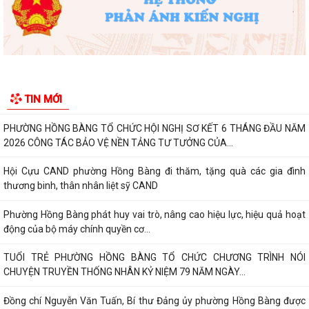
NĂM NGÀY THƯƠNG BINH, LIỆT SĨ
Phường Hồng Bàng tổ chức Lễ tưởng niệm, cầu siêu Mẹ Việt Nam Anh
hùng và các Anh hùng liệt sĩ
Dâng hương, tưởng niệm các Anh hùng - Liệt sĩ tại các di tích trên địa
TIN MỚI
bàn thành phố là Đền thờ...
PHƯỜNG HỒNG BÀNG TỔ CHỨC HỘI NGHỊ SƠ KẾT 6 THÁNG ĐẦU NĂM
2026 CÔNG TÁC BẢO VỆ NỀN TẢNG TƯ TƯỞNG CỦA...
Hội Cựu CAND phường Hồng Bàng đi thăm, tặng quà các gia đình
thương binh, thân nhân liệt sỹ CAND
Phường Hồng Bàng phát huy vai trò, nâng cao hiệu lực, hiệu quả hoạt
động của bộ máy chính quyền cơ...
TUỔI TRẺ PHƯỜNG HỒNG BÀNG TỔ CHỨC CHƯƠNG TRÌNH NÓI
CHUYỆN TRUYỀN THỐNG NHÂN KỶ NIỆM 79 NĂM NGÀY...
Đồng chí Nguyễn Văn Tuấn, Bí thư Đảng ủy phường Hồng Bàng được