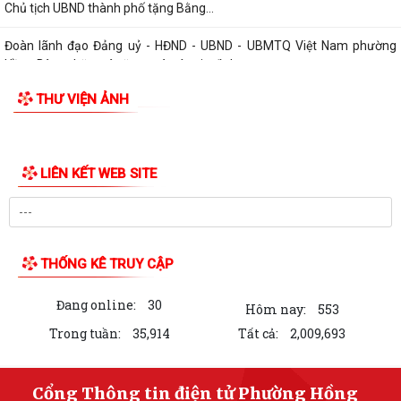
Chủ tịch UBND thành phố tặng Bằng...
Đoàn lãnh đạo Đảng uỷ - HĐND - UBND - UBMTQ Việt Nam phường
Hồng Bàng thăm và tặng quà các gia đình...
THƯ VIỆN ẢNH
PHƯỜNG HỒNG BÀNG PHỐI HỢP VỚI CÁC ĐƠN VỊ, DOANH NGHIỆP VÀ
CÁC NHÀ HẢO TÂM TỔ CHỨC TẶNG QUÀ TRI ÂN...
TUỔI TRẺ PHƯỜNG HỒNG BÀNG THĂM, TẶNG QUÀ CÁC GIA ĐÌNH
CHÍNH SÁCH NHÂN KỶ NIỆM 79 NĂM NGÀY THƯƠNG...
Đoàn lãnh đạo Đảng uỷ - HĐND - UBND - UBMTQ Việt Nam phường
Hồng Bàng thăm và tặng quà các gia đình...
THÔNG BÁO: Tổ chức Lễ tưởng niệm và cầu siêu các Bà mẹ Việt Nam
anh hùng, Anh hùng Liệt sĩ nhân...
Đoàn lãnh đạo Đảng uỷ - HĐND - UBND - UBMTQ Việt Nam phường
Hồng Bàng thăm và tặng quà các gia đình...
PHƯỜNG HỒNG BÀNG PHỐI HỢP VỚI NHÓM THIỆN NGUYỆN GIA ĐÌNH
TRÍ TUỆ TÌNH NGƯỜI TỔ CHỨC TẶNG QUÀ TRI ÂN...