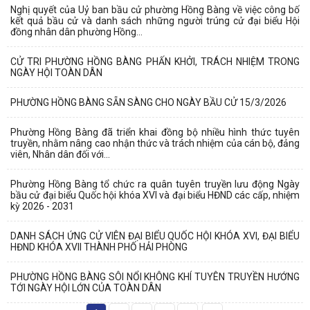
Nghị quyết của Uỷ ban bầu cử phường Hồng Bàng về việc công bố
kết quả bầu cử và danh sách những người trúng cử đại biểu Hội
đồng nhân dân phường Hồng...
CỬ TRI PHƯỜNG HỒNG BÀNG PHẤN KHỞI, TRÁCH NHIỆM TRONG
NGÀY HỘI TOÀN DÂN
PHƯỜNG HỒNG BÀNG SẴN SÀNG CHO NGÀY BẦU CỬ 15/3/2026
Phường Hồng Bàng đã triển khai đồng bộ nhiều hình thức tuyên
truyền, nhằm nâng cao nhận thức và trách nhiệm của cán bộ, đảng
viên, Nhân dân đối với...
Phường Hồng Bàng tổ chức ra quân tuyên truyền lưu động Ngày
bầu cử đại biểu Quốc hội khóa XVI và đại biểu HĐND các cấp, nhiệm
kỳ 2026 - 2031
DANH SÁCH ỨNG CỬ VIÊN ĐẠI BIỂU QUỐC HỘI KHÓA XVI, ĐẠI BIỂU
HĐND KHÓA XVII THÀNH PHỐ HẢI PHÒNG
PHƯỜNG HỒNG BÀNG SÔI NỔI KHÔNG KHÍ TUYÊN TRUYỀN HƯỚNG
TỚI NGÀY HỘI LỚN CỦA TOÀN DÂN