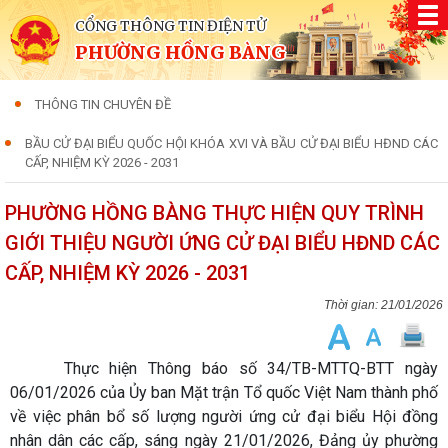
CỔNG THÔNG TIN ĐIỆN TỬ
PHƯỜNG HỒNG BÀNG
THÔNG TIN CHUYÊN ĐỀ
BẦU CỬ ĐẠI BIỂU QUỐC HỘI KHÓA XVI VÀ BẦU CỬ ĐẠI BIỂU HĐND CÁC
CẤP, NHIỆM KỲ 2026 - 2031
PHƯỜNG HỒNG BÀNG THỰC HIỆN QUY TRÌNH
GIỚI THIỆU NGƯỜI ỨNG CỬ ĐẠI BIỂU HĐND CÁC
CẤP, NHIỆM KỲ 2026 - 2031
21/01/2026
Thực hiện Thông báo số 34/TB-MTTQ-BTT ngày
06/01/2026 của Ủy ban Mặt trận Tổ quốc Việt Nam thành phố
về việc phân bổ số lượng người ứng cử đại biểu Hội đồng
nhân dân các cấp, sáng ngày 21/01/2026, Đảng ủy phường