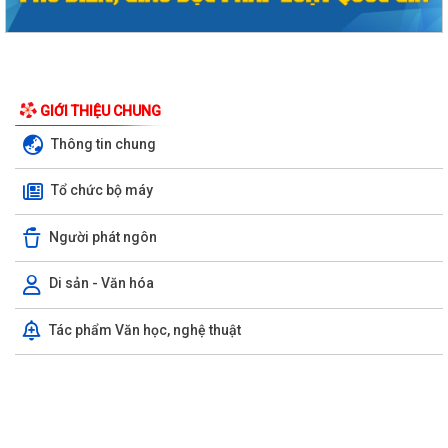
GIỚI THIỆU CHUNG
Thông tin chung
Phường Hồng Bàng tổng kết và trao giải Cuộc thi chính luận về bảo vệ
nền tảng tư tưởng của Đảng năm...
Tổ chức bộ máy
PHƯỜNG HỒNG BÀNG NÂNG CAO CHẤT LƯỢNG SINH HOẠT CHI BỘ TỪ
Người phát ngôn
CƠ SỞ
Di sản - Văn hóa
Trường Tiểu học Đinh Tiên Hoàng (phường Hồng Bàng) tăng kiến thức,
kỹ năng phòng chống đuối nước...
Tác phẩm Văn học, nghệ thuật
Phường Hồng Bàng tập huấn kiến thức về an toàn thực phẩm cho các
cơ sở kinh doanh dịch vụ ăn uống,...
HỘI NGƯỜI CAO TUỔI PHƯỜNG HỒNG BÀNG TỔ CHỨC HỘI NGHỊ SƠ
KẾT CÔNG TÁC HỘI 6 THÁNG ĐẦU NĂM 2026