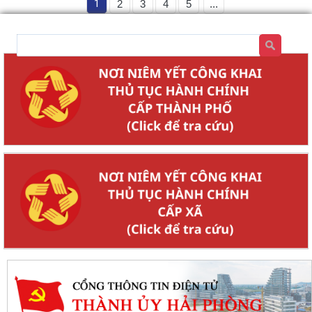
1
2
3
4
5
...