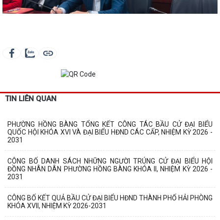
TIN LIÊN QUAN
PHƯỜNG HỒNG BÀNG TỔNG KẾT CÔNG TÁC BẦU CỬ ĐẠI BIỂU
QUỐC HỘI KHÓA XVI VÀ ĐẠI BIỂU HĐND CÁC CẤP, NHIỆM KỲ 2026 -
2031
CÔNG BỐ DANH SÁCH NHỮNG NGƯỜI TRÚNG CỬ ĐẠI BIỂU HỘI
ĐỒNG NHÂN DÂN PHƯỜNG HỒNG BÀNG KHÓA II, NHIỆM KỲ 2026 -
2031
CÔNG BỐ KẾT QUẢ BẦU CỬ ĐẠI BIỂU HĐND THÀNH PHỐ HẢI PHÒNG
KHÓA XVII, NHIỆM KỲ 2026-2031