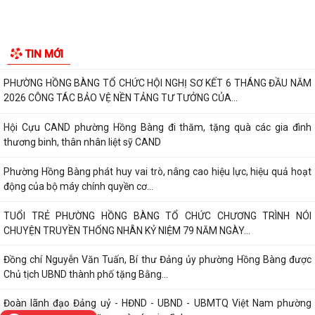
ĐẢNG BỘ PHƯỜNG HỒNG BÀNG NGHIÊM TÚC THAM DỰ HỘI NGHỊ
TOÀN QUỐC NGHIÊN CỨU, HỌC TẬP, QUÁN TRIỆT VÀ...
ĐẢNG ỦY - HĐND - UBND - UBMTTQ VIỆT NAM PHƯỜNG PHỐI HỢP
CÙNG TRƯỜNG THPT LƯƠNG KHÁNH THIỆN VÀ...
LỄ THẮP NẾN TRI ÂN CÁC ANH HÙNG LIỆT SĨ NHÂN DỊP KỶ NIỆM 79
NĂM NGÀY THƯƠNG BINH, LIỆT SĨ
Phường Hồng Bàng tổ chức Lễ tưởng niệm, cầu siêu Mẹ Việt Nam Anh
hùng và các Anh hùng liệt sĩ
Dâng hương, tưởng niệm các Anh hùng - Liệt sĩ tại các di tích trên địa
TIN MỚI
bàn thành phố là Đền thờ...
PHƯỜNG HỒNG BÀNG TỔ CHỨC HỘI NGHỊ SƠ KẾT 6 THÁNG ĐẦU NĂM
2026 CÔNG TÁC BẢO VỆ NỀN TẢNG TƯ TƯỞNG CỦA...
Hội Cựu CAND phường Hồng Bàng đi thăm, tặng quà các gia đình
thương binh, thân nhân liệt sỹ CAND