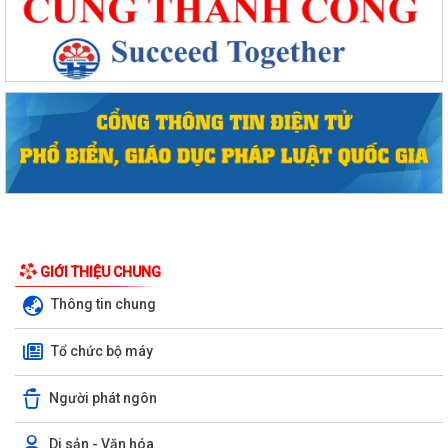
GIỚI THIỆU CHUNG
Thông tin chung
Phường Hồng Bàng tổng kết và trao giải Cuộc thi chính luận về bảo vệ
nền tảng tư tưởng của Đảng năm...
Tổ chức bộ máy
PHƯỜNG HỒNG BÀNG NÂNG CAO CHẤT LƯỢNG SINH HOẠT CHI BỘ TỪ
Người phát ngôn
CƠ SỞ
Di sản - Văn hóa
Trường Tiểu học Đinh Tiên Hoàng (phường Hồng Bàng) tăng kiến thức,