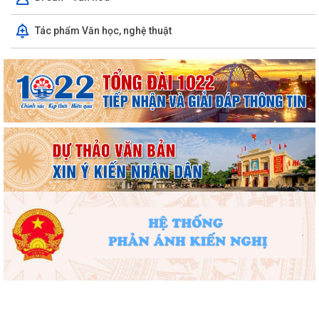
kỹ năng phòng chống đuối nước...
Tác phẩm Văn học, nghệ thuật
Phường Hồng Bàng tập huấn kiến thức về an toàn thực phẩm cho các
cơ sở kinh doanh dịch vụ ăn uống,...
HỘI NGƯỜI CAO TUỔI PHƯỜNG HỒNG BÀNG TỔ CHỨC HỘI NGHỊ SƠ
KẾT CÔNG TÁC HỘI 6 THÁNG ĐẦU NĂM 2026
ĐẢNG BỘ PHƯỜNG HỒNG BÀNG NGHIÊM TÚC THAM DỰ HỘI NGHỊ
TOÀN QUỐC NGHIÊN CỨU, HỌC TẬP, QUÁN TRIỆT VÀ...
ĐẢNG ỦY - HĐND - UBND - UBMTTQ VIỆT NAM PHƯỜNG PHỐI HỢP
CÙNG TRƯỜNG THPT LƯƠNG KHÁNH THIỆN VÀ...
LỄ THẮP NẾN TRI ÂN CÁC ANH HÙNG LIỆT SĨ NHÂN DỊP KỶ NIỆM 79
NĂM NGÀY THƯƠNG BINH, LIỆT SĨ
Phường Hồng Bàng tổ chức Lễ tưởng niệm, cầu siêu Mẹ Việt Nam Anh
hùng và các Anh hùng liệt sĩ
Dâng hương, tưởng niệm các Anh hùng - Liệt sĩ tại các di tích trên địa