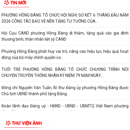
TIN MỚI
bàn thành phố là Đền thờ...
PHƯỜNG HỒNG BÀNG TỔ CHỨC HỘI NGHỊ SƠ KẾT 6 THÁNG ĐẦU NĂM
2026 CÔNG TÁC BẢO VỆ NỀN TẢNG TƯ TƯỞNG CỦA...
Hội Cựu CAND phường Hồng Bàng đi thăm, tặng quà các gia đình
thương binh, thân nhân liệt sỹ CAND
Phường Hồng Bàng phát huy vai trò, nâng cao hiệu lực, hiệu quả hoạt
động của bộ máy chính quyền cơ...
TUỔI TRẺ PHƯỜNG HỒNG BÀNG TỔ CHỨC CHƯƠNG TRÌNH NÓI
CHUYỆN TRUYỀN THỐNG NHÂN KỶ NIỆM 79 NĂM NGÀY...
Đồng chí Nguyễn Văn Tuấn, Bí thư Đảng ủy phường Hồng Bàng được
Chủ tịch UBND thành phố tặng Bằng...
Đoàn lãnh đạo Đảng uỷ - HĐND - UBND - UBMTQ Việt Nam phường
Hồng Bàng thăm và tặng quà các gia đình...
THƯ VIỆN ẢNH
PHƯỜNG HỒNG BÀNG PHỐI HỢP VỚI CÁC ĐƠN VỊ, DOANH NGHIỆP VÀ