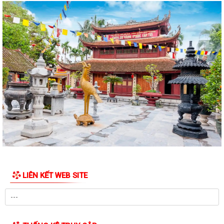
CÁC NHÀ HẢO TÂM TỔ CHỨC TẶNG QUÀ TRI ÂN...
TUỔI TRẺ PHƯỜNG HỒNG BÀNG THĂM, TẶNG QUÀ CÁC GIA ĐÌNH
CHÍNH SÁCH NHÂN KỶ NIỆM 79 NĂM NGÀY THƯƠNG...
Đoàn lãnh đạo Đảng uỷ - HĐND - UBND - UBMTQ Việt Nam phường
Hồng Bàng thăm và tặng quà các gia đình...
THÔNG BÁO: Tổ chức Lễ tưởng niệm và cầu siêu các Bà mẹ Việt Nam
anh hùng, Anh hùng Liệt sĩ nhân...
Đoàn lãnh đạo Đảng uỷ - HĐND - UBND - UBMTQ Việt Nam phường
Hồng Bàng thăm và tặng quà các gia đình...
PHƯỜNG HỒNG BÀNG PHỐI HỢP VỚI NHÓM THIỆN NGUYỆN GIA ĐÌNH
TRÍ TUỆ TÌNH NGƯỜI TỔ CHỨC TẶNG QUÀ TRI ÂN...
LIÊN KẾT WEB SITE
TRƯỜNG TIỂU HỌC VÀ TRƯỜNG MẦM NON HÙNG VƯƠNG THỰC HIỆN
RA QUÂN QUÉT DỌN NHÀ BIA TƯỞNG NIỆM LIỆT SĨ...
Phường Hồng Bàng tập huấn chuyển đổi số và ứng dụng AI cho cán
bộ, công chức, viên chức phường