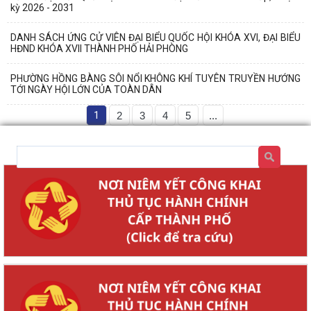
kỳ 2026 - 2031
DANH SÁCH ỨNG CỬ VIÊN ĐẠI BIỂU QUỐC HỘI KHÓA XVI, ĐẠI BIỂU
HĐND KHÓA XVII THÀNH PHỐ HẢI PHÒNG
PHƯỜNG HỒNG BÀNG SÔI NỔI KHÔNG KHÍ TUYÊN TRUYỀN HƯỚNG
TỚI NGÀY HỘI LỚN CỦA TOÀN DÂN
1
2
3
4
5
...