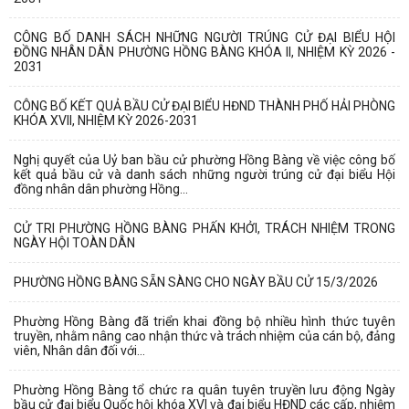
CÔNG BỐ DANH SÁCH NHỮNG NGƯỜI TRÚNG CỬ ĐẠI BIỂU HỘI
ĐỒNG NHÂN DÂN PHƯỜNG HỒNG BÀNG KHÓA II, NHIỆM KỲ 2026 -
2031
CÔNG BỐ KẾT QUẢ BẦU CỬ ĐẠI BIỂU HĐND THÀNH PHỐ HẢI PHÒNG
KHÓA XVII, NHIỆM KỲ 2026-2031
Nghị quyết của Uỷ ban bầu cử phường Hồng Bàng về việc công bố
kết quả bầu cử và danh sách những người trúng cử đại biểu Hội
đồng nhân dân phường Hồng...
CỬ TRI PHƯỜNG HỒNG BÀNG PHẤN KHỞI, TRÁCH NHIỆM TRONG
NGÀY HỘI TOÀN DÂN
PHƯỜNG HỒNG BÀNG SẴN SÀNG CHO NGÀY BẦU CỬ 15/3/2026
Phường Hồng Bàng đã triển khai đồng bộ nhiều hình thức tuyên
truyền, nhằm nâng cao nhận thức và trách nhiệm của cán bộ, đảng
viên, Nhân dân đối với...
Phường Hồng Bàng tổ chức ra quân tuyên truyền lưu động Ngày
bầu cử đại biểu Quốc hội khóa XVI và đại biểu HĐND các cấp, nhiệm