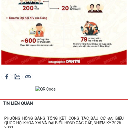
TIN LIÊN QUAN
PHƯỜNG HỒNG BÀNG TỔNG KẾT CÔNG TÁC BẦU CỬ ĐẠI BIỂU
QUỐC HỘI KHÓA XVI VÀ ĐẠI BIỂU HĐND CÁC CẤP, NHIỆM KỲ 2026 -
2031