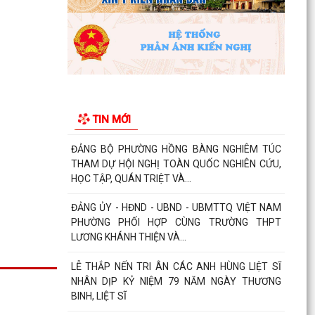
chống đuối nước...
Phường Hồng Bàng tập huấn kiến thức về an
toàn thực phẩm cho các cơ sở kinh doanh dịch
vụ ăn uống,...
HỘI NGƯỜI CAO TUỔI PHƯỜNG HỒNG BÀNG TỔ
CHỨC HỘI NGHỊ SƠ KẾT CÔNG TÁC HỘI 6
TIN MỚI
THÁNG ĐẦU NĂM 2026
ĐẢNG BỘ PHƯỜNG HỒNG BÀNG NGHIÊM TÚC
THAM DỰ HỘI NGHỊ TOÀN QUỐC NGHIÊN CỨU,
HỌC TẬP, QUÁN TRIỆT VÀ...
ĐẢNG ỦY - HĐND - UBND - UBMTTQ VIỆT NAM
PHƯỜNG PHỐI HỢP CÙNG TRƯỜNG THPT
LƯƠNG KHÁNH THIỆN VÀ...
LỄ THẮP NẾN TRI ÂN CÁC ANH HÙNG LIỆT SĨ
NHÂN DỊP KỶ NIỆM 79 NĂM NGÀY THƯƠNG
BINH, LIỆT SĨ