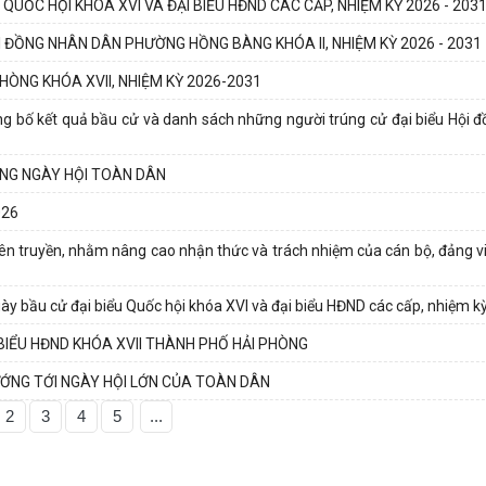
UỐC HỘI KHÓA XVI VÀ ĐẠI BIỂU HĐND CÁC CẤP, NHIỆM KỲ 2026 - 203
 ĐỒNG NHÂN DÂN PHƯỜNG HỒNG BÀNG KHÓA II, NHIỆM KỲ 2026 - 2031
HÒNG KHÓA XVII, NHIỆM KỲ 2026-2031
g bố kết quả bầu cử và danh sách những người trúng cử đại biểu Hội 
ONG NGÀY HỘI TOÀN DÂN
026
ên truyền, nhằm nâng cao nhận thức và trách nhiệm của cán bộ, đảng v
y bầu cử đại biểu Quốc hội khóa XVI và đại biểu HĐND các cấp, nhiệm k
 BIỂU HĐND KHÓA XVII THÀNH PHỐ HẢI PHÒNG
ỚNG TỚI NGÀY HỘI LỚN CỦA TOÀN DÂN
2
3
4
5
...