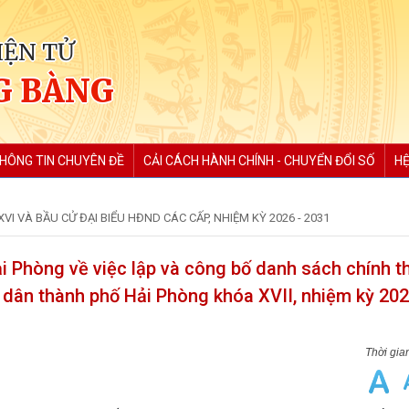
IỆN TỬ
G BÀNG
HÔNG TIN CHUYÊN ĐỀ
CẢI CÁCH HÀNH CHÍNH - CHUYỂN ĐỔI SỐ
HỆ
VI VÀ BẦU CỬ ĐẠI BIỂU HĐND CÁC CẤP, NHIỆM KỲ 2026 - 2031
i Phòng về việc lập và công bố danh sách chính t
 dân thành phố Hải Phòng khóa XVII, nhiệm kỳ 20