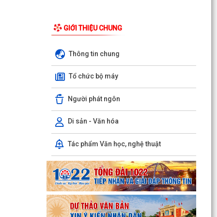
GIỚI THIỆU CHUNG
Thông tin chung
Tổ chức bộ máy
Người phát ngôn
Di sản - Văn hóa
Phường Hồng Bàng tổng kết và trao giải Cuộc
thi chính luận về bảo vệ nền tảng tư tưởng của
Tác phẩm Văn học, nghệ thuật
Đảng năm...
PHƯỜNG HỒNG BÀNG NÂNG CAO CHẤT LƯỢNG
SINH HOẠT CHI BỘ TỪ CƠ SỞ
Trường Tiểu học Đinh Tiên Hoàng (phường
Hồng Bàng) tăng kiến thức, kỹ năng phòng