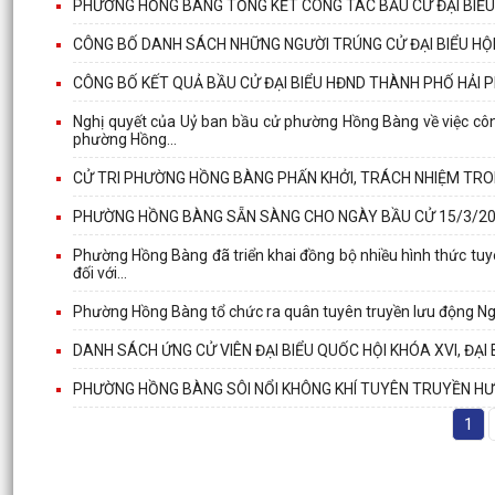
PHƯỜNG HỒNG BÀNG TỔNG KẾT CÔNG TÁC BẦU CỬ ĐẠI BIỂU Q
CÔNG BỐ DANH SÁCH NHỮNG NGƯỜI TRÚNG CỬ ĐẠI BIỂU HỘI
CÔNG BỐ KẾT QUẢ BẦU CỬ ĐẠI BIỂU HĐND THÀNH PHỐ HẢI P
Nghị quyết của Uỷ ban bầu cử phường Hồng Bàng về việc côn
phường Hồng...
CỬ TRI PHƯỜNG HỒNG BÀNG PHẤN KHỞI, TRÁCH NHIỆM TR
PHƯỜNG HỒNG BÀNG SẴN SÀNG CHO NGÀY BẦU CỬ 15/3/2
Phường Hồng Bàng đã triển khai đồng bộ nhiều hình thức tuy
đối với...
Phường Hồng Bàng tổ chức ra quân tuyên truyền lưu động Ngà
DANH SÁCH ỨNG CỬ VIÊN ĐẠI BIỂU QUỐC HỘI KHÓA XVI, ĐẠI
PHƯỜNG HỒNG BÀNG SÔI NỔI KHÔNG KHÍ TUYÊN TRUYỀN HƯ
1