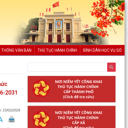
 THỐNG VĂN BẢN
THỦ TỤC HÀNH CHÍNH
BÌNH DÂN HỌC VỤ SỐ
hức
26-2031
15/02/2026