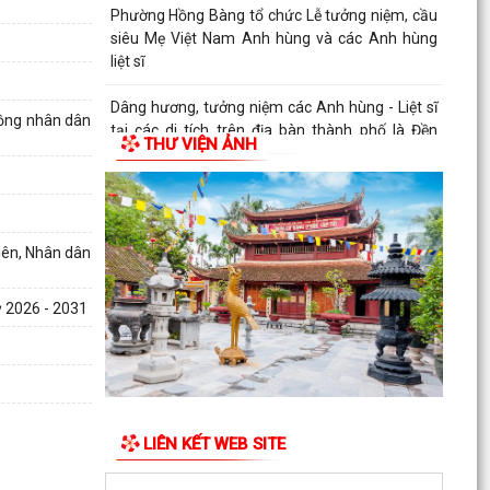
1
Phường Hồng Bàng tổ chức Lễ tưởng niệm, cầu
siêu Mẹ Việt Nam Anh hùng và các Anh hùng
liệt sĩ
Dâng hương, tưởng niệm các Anh hùng - Liệt sĩ
đồng nhân dân
tại các di tích trên địa bàn thành phố là Đền
THƯ VIỆN ẢNH
thờ...
PHƯỜNG HỒNG BÀNG TỔ CHỨC HỘI NGHỊ SƠ
KẾT 6 THÁNG ĐẦU NĂM 2026 CÔNG TÁC BẢO
VỆ NỀN TẢNG TƯ TƯỞNG CỦA...
iên, Nhân dân
Hội Cựu CAND phường Hồng Bàng đi thăm, tặng
ỳ 2026 - 2031
quà các gia đình thương binh, thân nhân liệt sỹ
CAND
Phường Hồng Bàng phát huy vai trò, nâng cao
hiệu lực, hiệu quả hoạt động của bộ máy chính
quyền cơ...
LIÊN KẾT WEB SITE
TUỔI TRẺ PHƯỜNG HỒNG BÀNG TỔ CHỨC