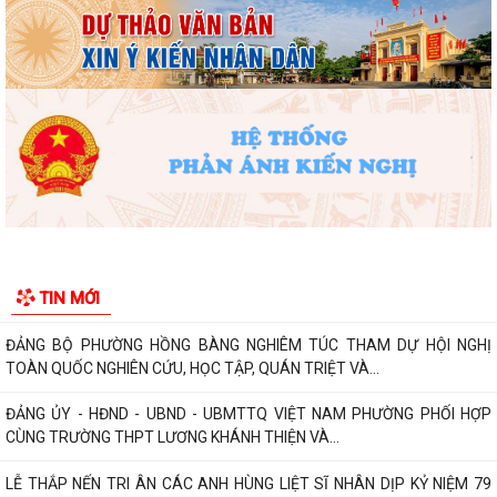
nền tảng tư tưởng của Đảng năm...
PHƯỜNG HỒNG BÀNG NÂNG CAO CHẤT LƯỢNG SINH HOẠT CHI BỘ TỪ
CƠ SỞ
Trường Tiểu học Đinh Tiên Hoàng (phường Hồng Bàng) tăng kiến thức,
kỹ năng phòng chống đuối nước...
Phường Hồng Bàng tập huấn kiến thức về an toàn thực phẩm cho các
cơ sở kinh doanh dịch vụ ăn uống,...
HỘI NGƯỜI CAO TUỔI PHƯỜNG HỒNG BÀNG TỔ CHỨC HỘI NGHỊ SƠ
TIN MỚI
KẾT CÔNG TÁC HỘI 6 THÁNG ĐẦU NĂM 2026
ĐẢNG BỘ PHƯỜNG HỒNG BÀNG NGHIÊM TÚC THAM DỰ HỘI NGHỊ
TOÀN QUỐC NGHIÊN CỨU, HỌC TẬP, QUÁN TRIỆT VÀ...
ĐẢNG ỦY - HĐND - UBND - UBMTTQ VIỆT NAM PHƯỜNG PHỐI HỢP
CÙNG TRƯỜNG THPT LƯƠNG KHÁNH THIỆN VÀ...
LỄ THẮP NẾN TRI ÂN CÁC ANH HÙNG LIỆT SĨ NHÂN DỊP KỶ NIỆM 79