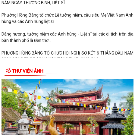
NĂM NGÀY THƯƠNG BINH, LIỆT SĨ
Phường Hồng Bàng tổ chức Lễ tưởng niệm, cầu siêu Mẹ Việt Nam Anh
hùng và các Anh hùng liệt sĩ
Dâng hương, tưởng niệm các Anh hùng - Liệt sĩ tại các di tích trên địa
bàn thành phố là Đền thờ...
PHƯỜNG HỒNG BÀNG TỔ CHỨC HỘI NGHỊ SƠ KẾT 6 THÁNG ĐẦU NĂM
2026 CÔNG TÁC BẢO VỆ NỀN TẢNG TƯ TƯỞNG CỦA...
THƯ VIỆN ẢNH
Hội Cựu CAND phường Hồng Bàng đi thăm, tặng quà các gia đình
thương binh, thân nhân liệt sỹ CAND
Phường Hồng Bàng phát huy vai trò, nâng cao hiệu lực, hiệu quả hoạt
động của bộ máy chính quyền cơ...
TUỔI TRẺ PHƯỜNG HỒNG BÀNG TỔ CHỨC CHƯƠNG TRÌNH NÓI
CHUYỆN TRUYỀN THỐNG NHÂN KỶ NIỆM 79 NĂM NGÀY...
Đồng chí Nguyễn Văn Tuấn, Bí thư Đảng ủy phường Hồng Bàng được
Chủ tịch UBND thành phố tặng Bằng...