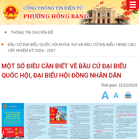
CỔNG THÔNG TIN ĐIỆN TỬ
PHƯỜNG HỒNG BÀNG
THÔNG TIN CHUYÊN ĐỀ
BẦU CỬ ĐẠI BIỂU QUỐC HỘI KHÓA XVI VÀ BẦU CỬ ĐẠI BIỂU HĐND CÁC
CẤP, NHIỆM KỲ 2026 - 2031
MỘT SỐ ĐIỀU CẦN BIẾT VỀ BẦU CỬ ĐẠI BIỂU
QUỐC HỘI, ĐẠI BIỂU HỘI ĐỒNG NHÂN DÂN
11/12/2025