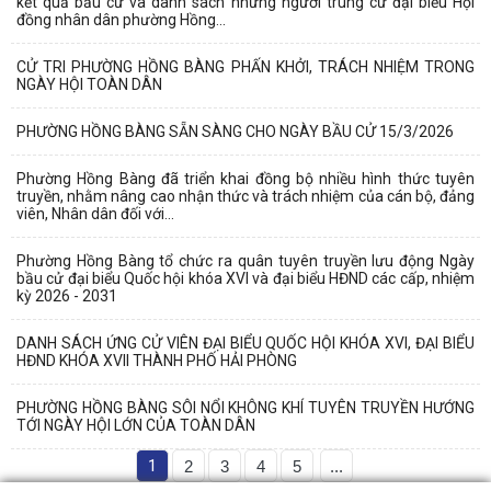
kết quả bầu cử và danh sách những người trúng cử đại biểu Hội
đồng nhân dân phường Hồng...
CỬ TRI PHƯỜNG HỒNG BÀNG PHẤN KHỞI, TRÁCH NHIỆM TRONG
NGÀY HỘI TOÀN DÂN
PHƯỜNG HỒNG BÀNG SẴN SÀNG CHO NGÀY BẦU CỬ 15/3/2026
Phường Hồng Bàng đã triển khai đồng bộ nhiều hình thức tuyên
truyền, nhằm nâng cao nhận thức và trách nhiệm của cán bộ, đảng
viên, Nhân dân đối với...
Phường Hồng Bàng tổ chức ra quân tuyên truyền lưu động Ngày
bầu cử đại biểu Quốc hội khóa XVI và đại biểu HĐND các cấp, nhiệm
kỳ 2026 - 2031
DANH SÁCH ỨNG CỬ VIÊN ĐẠI BIỂU QUỐC HỘI KHÓA XVI, ĐẠI BIỂU
HĐND KHÓA XVII THÀNH PHỐ HẢI PHÒNG
PHƯỜNG HỒNG BÀNG SÔI NỔI KHÔNG KHÍ TUYÊN TRUYỀN HƯỚNG
TỚI NGÀY HỘI LỚN CỦA TOÀN DÂN
1
2
3
4
5
...