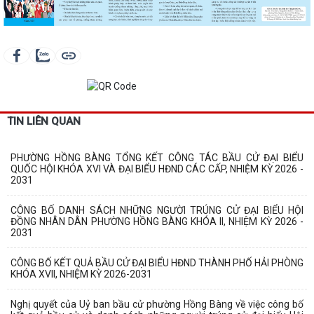
TIN LIÊN QUAN
PHƯỜNG HỒNG BÀNG TỔNG KẾT CÔNG TÁC BẦU CỬ ĐẠI BIỂU
QUỐC HỘI KHÓA XVI VÀ ĐẠI BIỂU HĐND CÁC CẤP, NHIỆM KỲ 2026 -
2031
CÔNG BỐ DANH SÁCH NHỮNG NGƯỜI TRÚNG CỬ ĐẠI BIỂU HỘI
ĐỒNG NHÂN DÂN PHƯỜNG HỒNG BÀNG KHÓA II, NHIỆM KỲ 2026 -
2031
CÔNG BỐ KẾT QUẢ BẦU CỬ ĐẠI BIỂU HĐND THÀNH PHỐ HẢI PHÒNG
KHÓA XVII, NHIỆM KỲ 2026-2031
Nghị quyết của Uỷ ban bầu cử phường Hồng Bàng về việc công bố