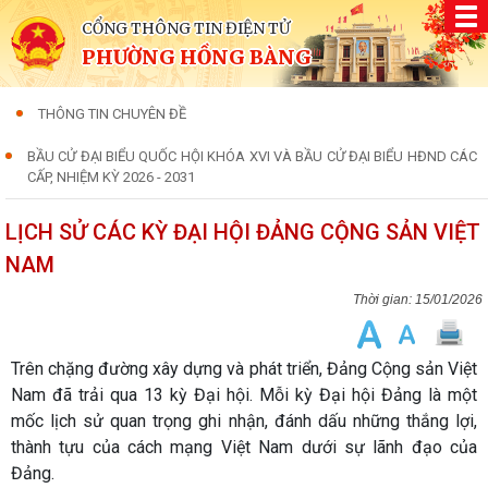
CỔNG THÔNG TIN ĐIỆN TỬ
PHƯỜNG HỒNG BÀNG
THÔNG TIN CHUYÊN ĐỀ
BẦU CỬ ĐẠI BIỂU QUỐC HỘI KHÓA XVI VÀ BẦU CỬ ĐẠI BIỂU HĐND CÁC
CẤP, NHIỆM KỲ 2026 - 2031
LỊCH SỬ CÁC KỲ ĐẠI HỘI ĐẢNG CỘNG SẢN VIỆT
NAM
15/01/2026
Trên chặng đường xây dựng và phát triển, Đảng Cộng sản Việt
Nam đã trải qua 13 kỳ Đại hội. Mỗi kỳ Đại hội Đảng là một
mốc lịch sử quan trọng ghi nhận, đánh dấu những thắng lợi,
thành tựu của cách mạng Việt Nam dưới sự lãnh đạo của
Đảng.