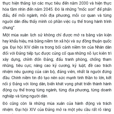
thực hiện thắng lợi các mục tiêu đến năm 2030 và hiện thực
hóa tầm nhìn đến năm 2045. Đó là những “mốc son” để phấn
đấu, để mỗi ngành, mỗi địa phương, mỗi cơ quan và từng
người dân đều thấy mình có phần việc cụ thể trong hành trình
chung”.
Một mùa xuân lịch sử không chỉ được mở ra bằng văn kiện
hay khẩu hiệu, mà bằng niềm tin xã hội và sự đồng thuận quốc
gia. Đại hội XIV diễn ra trong bối cảnh niềm tin của Nhân dân
đối với Đảng tiếp tục được củng cố qua những nỗ lực kiên trì
xây dựng, chỉnh đốn Đảng; đấu tranh phòng, chống tham
nhũng, tiêu cực; nâng cao kỷ cương, kỷ luật; đề cao trách
nhiệm nêu gương của cán bộ, đảng viên, nhất là người đứng
đầu. Chính niềm tin đó tạo nên sức mạnh tinh thần to lớn, kết
nối ý Đảng với lòng dân, biến khát vọng phát triển thành hành
động cụ thể trong từng ngành, từng địa phương, từng doanh
nghiệp và từng người dân.
Đó cũng còn là những mùa xuân của hành động và trách
nhiệm. Đại hội XIV của Đảng mở ra một yêu cầu rất rõ ràng: