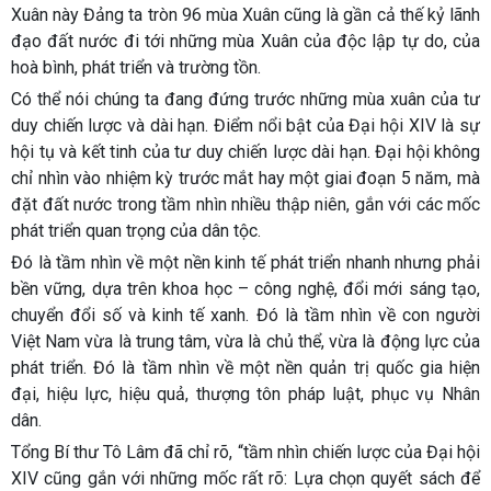
Xuân này Đảng ta tròn 96 mùa Xuân cũng là gần cả thế kỷ lãnh
đạo đất nước đi tới những mùa Xuân của độc lập tự do, của
hoà bình, phát triển và trường tồn.
Có thể nói chúng ta đang đứng trước những mùa xuân của tư
duy chiến lược và dài hạn. Điểm nổi bật của Đại hội XIV là sự
hội tụ và kết tinh của tư duy chiến lược dài hạn. Đại hội không
chỉ nhìn vào nhiệm kỳ trước mắt hay một giai đoạn 5 năm, mà
đặt đất nước trong tầm nhìn nhiều thập niên, gắn với các mốc
phát triển quan trọng của dân tộc.
Đó là tầm nhìn về một nền kinh tế phát triển nhanh nhưng phải
bền vững, dựa trên khoa học – công nghệ, đổi mới sáng tạo,
chuyển đổi số và kinh tế xanh. Đó là tầm nhìn về con người
Việt Nam vừa là trung tâm, vừa là chủ thể, vừa là động lực của
phát triển. Đó là tầm nhìn về một nền quản trị quốc gia hiện
đại, hiệu lực, hiệu quả, thượng tôn pháp luật, phục vụ Nhân
dân.
Tổng Bí thư Tô Lâm đã chỉ rõ, “tầm nhìn chiến lược của Đại hội
XIV cũng gắn với những mốc rất rõ: Lựa chọn quyết sách để