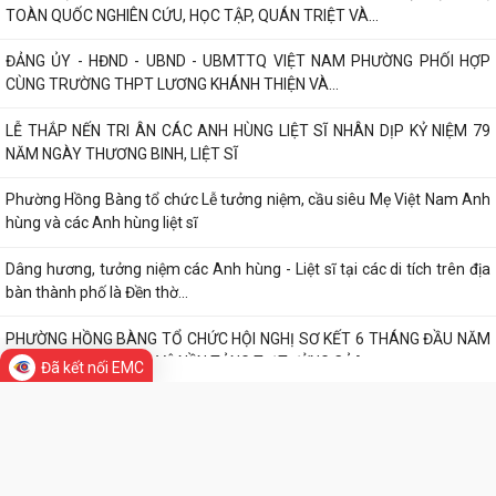
Phường Hồng Bàng tập huấn kiến thức về an toàn thực phẩm cho các
cơ sở kinh doanh dịch vụ ăn uống,...
HỘI NGƯỜI CAO TUỔI PHƯỜNG HỒNG BÀNG TỔ CHỨC HỘI NGHỊ SƠ
TIN MỚI
KẾT CÔNG TÁC HỘI 6 THÁNG ĐẦU NĂM 2026
ĐẢNG BỘ PHƯỜNG HỒNG BÀNG NGHIÊM TÚC THAM DỰ HỘI NGHỊ
TOÀN QUỐC NGHIÊN CỨU, HỌC TẬP, QUÁN TRIỆT VÀ...
ĐẢNG ỦY - HĐND - UBND - UBMTTQ VIỆT NAM PHƯỜNG PHỐI HỢP
CÙNG TRƯỜNG THPT LƯƠNG KHÁNH THIỆN VÀ...
LỄ THẮP NẾN TRI ÂN CÁC ANH HÙNG LIỆT SĨ NHÂN DỊP KỶ NIỆM 79
NĂM NGÀY THƯƠNG BINH, LIỆT SĨ
Đã kết nối EMC
Phường Hồng Bàng tổ chức Lễ tưởng niệm, cầu siêu Mẹ Việt Nam Anh
hùng và các Anh hùng liệt sĩ
Dâng hương, tưởng niệm các Anh hùng - Liệt sĩ tại các di tích trên địa
bàn thành phố là Đền thờ...