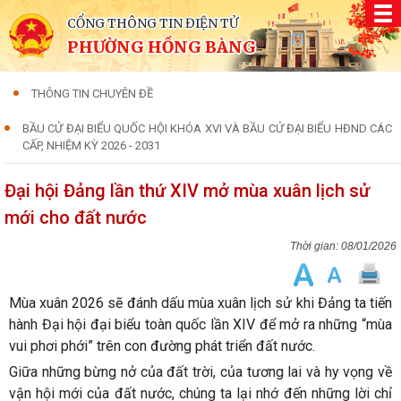
CỔNG THÔNG TIN ĐIỆN TỬ
PHƯỜNG HỒNG BÀNG
THÔNG TIN CHUYÊN ĐỀ
BẦU CỬ ĐẠI BIỂU QUỐC HỘI KHÓA XVI VÀ BẦU CỬ ĐẠI BIỂU HĐND CÁC
CẤP, NHIỆM KỲ 2026 - 2031
Đại hội Đảng lần thứ XIV mở mùa xuân lịch sử
mới cho đất nước
08/01/2026
Mùa xuân 2026 sẽ đánh dấu mùa xuân lịch sử khi Đảng ta tiến
hành Đại hội đại biểu toàn quốc lần XIV để mở ra những “mùa
vui phơi phới” trên con đường phát triển đất nước.
Giữa những bừng nở của đất trời, của tương lai và hy vọng về
vận hội mới của đất nước, chúng ta lại nhớ đến những lời chỉ