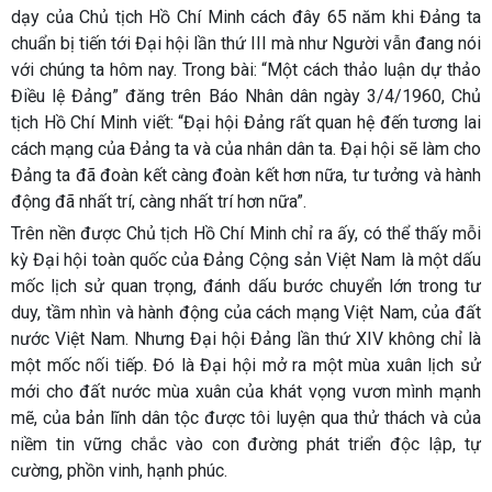
dạy của Chủ tịch Hồ Chí Minh cách đây 65 năm khi Đảng ta
chuẩn bị tiến tới Đại hội lần thứ III mà như Người vẫn đang nói
với chúng ta hôm nay. Trong bài: “Một cách thảo luận dự thảo
Điều lệ Đảng” đăng trên Báo Nhân dân ngày 3/4/1960, Chủ
tịch Hồ Chí Minh viết: “Đại hội Đảng rất quan hệ đến tương lai
cách mạng của Đảng ta và của nhân dân ta. Đại hội sẽ làm cho
Đảng ta đã đoàn kết càng đoàn kết hơn nữa, tư tưởng và hành
động đã nhất trí, càng nhất trí hơn nữa”.
Trên nền được Chủ tịch Hồ Chí Minh chỉ ra ấy, có thể thấy mỗi
kỳ Đại hội toàn quốc của Đảng Cộng sản Việt Nam là một dấu
mốc lịch sử quan trọng, đánh dấu bước chuyển lớn trong tư
duy, tầm nhìn và hành động của cách mạng Việt Nam, của đất
nước Việt Nam. Nhưng Đại hội Đảng lần thứ XIV không chỉ là
một mốc nối tiếp. Đó là Đại hội mở ra một mùa xuân lịch sử
mới cho đất nước mùa xuân của khát vọng vươn mình mạnh
mẽ, của bản lĩnh dân tộc được tôi luyện qua thử thách và của
niềm tin vững chắc vào con đường phát triển độc lập, tự
cường, phồn vinh, hạnh phúc.