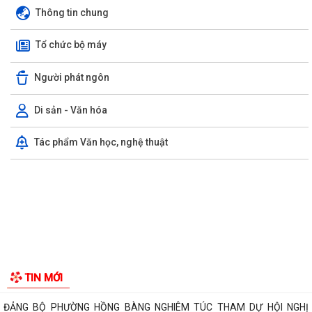
Thông tin chung
Tổ chức bộ máy
Người phát ngôn
Di sản - Văn hóa
Tác phẩm Văn học, nghệ thuật
Phường Hồng Bàng tổng kết và trao giải Cuộc thi chính luận về bảo vệ
nền tảng tư tưởng của Đảng năm...
PHƯỜNG HỒNG BÀNG NÂNG CAO CHẤT LƯỢNG SINH HOẠT CHI BỘ TỪ
CƠ SỞ
Trường Tiểu học Đinh Tiên Hoàng (phường Hồng Bàng) tăng kiến thức,
kỹ năng phòng chống đuối nước...