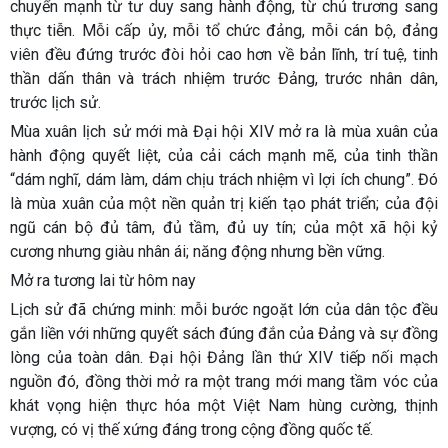
chuyển mạnh từ tư duy sang hành động, từ chủ trương sang
thực tiễn. Mỗi cấp ủy, mỗi tổ chức đảng, mỗi cán bộ, đảng
viên đều đứng trước đòi hỏi cao hơn về bản lĩnh, trí tuệ, tinh
thần dấn thân và trách nhiệm trước Đảng, trước nhân dân,
trước lịch sử.
Mùa xuân lịch sử mới mà Đại hội XIV mở ra là mùa xuân của
hành động quyết liệt, của cải cách mạnh mẽ, của tinh thần
“dám nghĩ, dám làm, dám chịu trách nhiệm vì lợi ích chung”. Đó
là mùa xuân của một nền quản trị kiến tạo phát triển; của đội
ngũ cán bộ đủ tâm, đủ tầm, đủ uy tín; của một xã hội kỷ
cương nhưng giàu nhân ái; năng động nhưng bền vững.
Mở ra tương lai từ hôm nay
Lịch sử đã chứng minh: mỗi bước ngoặt lớn của dân tộc đều
gắn liền với những quyết sách đúng đắn của Đảng và sự đồng
lòng của toàn dân. Đại hội Đảng lần thứ XIV tiếp nối mạch
nguồn đó, đồng thời mở ra một trang mới mang tầm vóc của
khát vọng hiện thực hóa một Việt Nam hùng cường, thịnh
vượng, có vị thế xứng đáng trong cộng đồng quốc tế.