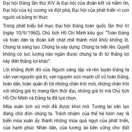
Đại hội Đảng lần thứ XIV là Đại hội của đoàn kết và niềm tin,
Đại hội của kỷ cương và đột phá, Đại hội của phát triển vì con
người và bằng tri thức.
Trong phát biểu bế mạc Đại hội Đảng toàn quốc lần thứ III
(ngày 10/9/1960), Chủ tịch Hồ Chí Minh kêu gọi: “Toàn Đảng
và toàn dân ta đoàn kết chặt chẽ thành một khối khổng lồ.
Chúng ta sáng tạo. Chúng ta xây dựng. Chúng ta tiến lên. Quyết
không có lực lượng nào ngăn được chúng ta đi từ thắng lợi
này đến thắng lợi khác”.
Lời khẳng định đó của Người sáng lập và rèn luyện Đảng ta
vẫn vẹn nguyên giá trị, vẹn nguyên sức mạnh cổ vũ toàn Đảng,
toàn dân, toàn quân đi tới những chân trời mới, những chân trời
với những giá trị mang tầm thời đại, những giá trị mà Chủ tịch
Hồ Chí Minh và Đảng ta đã lựa chọn.
Mùa xuân lịch sử mới đã được khơi mở. Tương lai xán lạn
đang chờ đón chúng ta. Trách nhiệm của thế hệ hôm nay là
biến mùa xuân ấy thành những mùa quả ngọt của phát triển,
của hạnh phúc Nhân dân, của tương lai bền vững cho đất