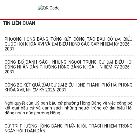
TIN LIÊN QUAN
PHƯỜNG HỒNG BÀNG TỔNG KẾT CÔNG TÁC BẦU CỬ ĐẠI BIỂU
QUỐC HỘI KHÓA XVI VÀ ĐẠI BIỂU HĐND CÁC CẤP, NHIỆM KỲ 2026 -
2031
CÔNG BỐ DANH SÁCH NHỮNG NGƯỜI TRÚNG CỬ ĐẠI BIỂU HỘI
ĐỒNG NHÂN DÂN PHƯỜNG HỒNG BÀNG KHÓA II, NHIỆM KỲ 2026 -
2031
CÔNG BỐ KẾT QUẢ BẦU CỬ ĐẠI BIỂU HĐND THÀNH PHỐ HẢI PHÒNG
KHÓA XVII, NHIỆM KỲ 2026-2031
Nghị quyết của Uỷ ban bầu cử phường Hồng Bàng về việc công bố
kết quả bầu cử và danh sách những người trúng cử đại biểu Hội
đồng nhân dân phường Hồng...
CỬ TRI PHƯỜNG HỒNG BÀNG PHẤN KHỞI, TRÁCH NHIỆM TRONG
NGÀY HỘI TOÀN DÂN