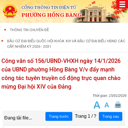
CỔNG THÔNG TIN ĐIỆN TỬ
PHƯỜNG HỒNG BÀNG
THÔNG TIN CHUYÊN ĐỀ
BẦU CỬ ĐẠI BIỂU QUỐC HỘI KHÓA XVI VÀ BẦU CỬ ĐẠI BIỂU HĐND CÁC
CẤP, NHIỆM KỲ 2026 - 2031
Công văn số 156/UBND-VHXH ngày 14/1/2026
của UBND phường Hồng Bàng V/v đẩy mạnh
công tác tuyên truyền cổ động trực quan chào
mừng Đại hội XIV của Đảng
15/01/2026