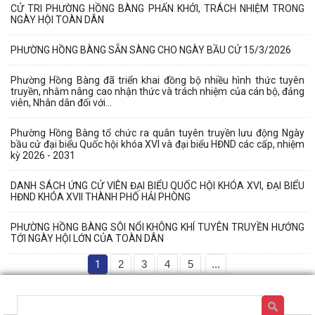
CỬ TRI PHƯỜNG HỒNG BÀNG PHẤN KHỞI, TRÁCH NHIỆM TRONG
NGÀY HỘI TOÀN DÂN
PHƯỜNG HỒNG BÀNG SẴN SÀNG CHO NGÀY BẦU CỬ 15/3/2026
Phường Hồng Bàng đã triển khai đồng bộ nhiều hình thức tuyên
truyền, nhằm nâng cao nhận thức và trách nhiệm của cán bộ, đảng
viên, Nhân dân đối với...
Phường Hồng Bàng tổ chức ra quân tuyên truyền lưu động Ngày
bầu cử đại biểu Quốc hội khóa XVI và đại biểu HĐND các cấp, nhiệm
kỳ 2026 - 2031
DANH SÁCH ỨNG CỬ VIÊN ĐẠI BIỂU QUỐC HỘI KHÓA XVI, ĐẠI BIỂU
HĐND KHÓA XVII THÀNH PHỐ HẢI PHÒNG
PHƯỜNG HỒNG BÀNG SÔI NỔI KHÔNG KHÍ TUYÊN TRUYỀN HƯỚNG
TỚI NGÀY HỘI LỚN CỦA TOÀN DÂN
1
2
3
4
5
...