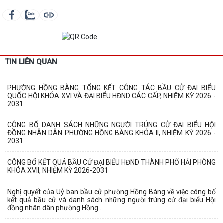
TIN LIÊN QUAN
PHƯỜNG HỒNG BÀNG TỔNG KẾT CÔNG TÁC BẦU CỬ ĐẠI BIỂU
QUỐC HỘI KHÓA XVI VÀ ĐẠI BIỂU HĐND CÁC CẤP, NHIỆM KỲ 2026 -
2031
CÔNG BỐ DANH SÁCH NHỮNG NGƯỜI TRÚNG CỬ ĐẠI BIỂU HỘI
ĐỒNG NHÂN DÂN PHƯỜNG HỒNG BÀNG KHÓA II, NHIỆM KỲ 2026 -
2031
CÔNG BỐ KẾT QUẢ BẦU CỬ ĐẠI BIỂU HĐND THÀNH PHỐ HẢI PHÒNG
KHÓA XVII, NHIỆM KỲ 2026-2031
Nghị quyết của Uỷ ban bầu cử phường Hồng Bàng về việc công bố
kết quả bầu cử và danh sách những người trúng cử đại biểu Hội
đồng nhân dân phường Hồng...