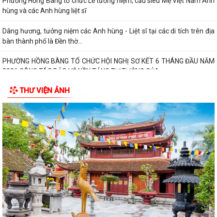
Phường Hồng Bàng tổ chức Lễ tưởng niệm, cầu siêu Mẹ Việt Nam Anh
hùng và các Anh hùng liệt sĩ
Dâng hương, tưởng niệm các Anh hùng - Liệt sĩ tại các di tích trên địa
bàn thành phố là Đền thờ...
PHƯỜNG HỒNG BÀNG TỔ CHỨC HỘI NGHỊ SƠ KẾT 6 THÁNG ĐẦU NĂM
2026 CÔNG TÁC BẢO VỆ NỀN TẢNG TƯ TƯỞNG CỦA...
THƯ VIỆN ẢNH
Hội Cựu CAND phường Hồng Bàng đi thăm, tặng quà các gia đình
thương binh, thân nhân liệt sỹ CAND
Phường Hồng Bàng phát huy vai trò, nâng cao hiệu lực, hiệu quả hoạt
động của bộ máy chính quyền cơ...
TUỔI TRẺ PHƯỜNG HỒNG BÀNG TỔ CHỨC CHƯƠNG TRÌNH NÓI
CHUYỆN TRUYỀN THỐNG NHÂN KỶ NIỆM 79 NĂM NGÀY...
Đồng chí Nguyễn Văn Tuấn, Bí thư Đảng ủy phường Hồng Bàng được
Chủ tịch UBND thành phố tặng Bằng...
Đoàn lãnh đạo Đảng uỷ - HĐND - UBND - UBMTQ Việt Nam phường