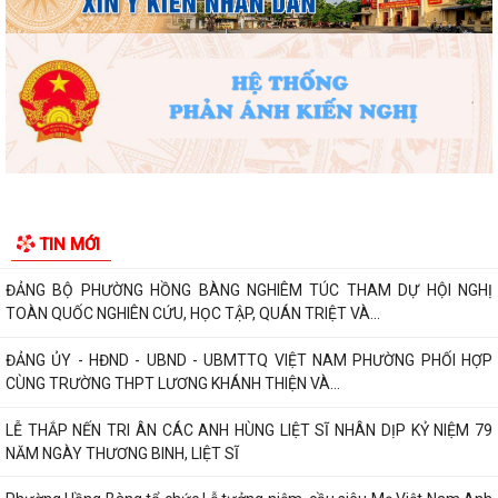
PHƯỜNG HỒNG BÀNG NÂNG CAO CHẤT LƯỢNG SINH HOẠT CHI BỘ TỪ
CƠ SỞ
Trường Tiểu học Đinh Tiên Hoàng (phường Hồng Bàng) tăng kiến thức,
kỹ năng phòng chống đuối nước...
Phường Hồng Bàng tập huấn kiến thức về an toàn thực phẩm cho các
cơ sở kinh doanh dịch vụ ăn uống,...
HỘI NGƯỜI CAO TUỔI PHƯỜNG HỒNG BÀNG TỔ CHỨC HỘI NGHỊ SƠ
TIN MỚI
KẾT CÔNG TÁC HỘI 6 THÁNG ĐẦU NĂM 2026
ĐẢNG BỘ PHƯỜNG HỒNG BÀNG NGHIÊM TÚC THAM DỰ HỘI NGHỊ
TOÀN QUỐC NGHIÊN CỨU, HỌC TẬP, QUÁN TRIỆT VÀ...
ĐẢNG ỦY - HĐND - UBND - UBMTTQ VIỆT NAM PHƯỜNG PHỐI HỢP
CÙNG TRƯỜNG THPT LƯƠNG KHÁNH THIỆN VÀ...
LỄ THẮP NẾN TRI ÂN CÁC ANH HÙNG LIỆT SĨ NHÂN DỊP KỶ NIỆM 79
NĂM NGÀY THƯƠNG BINH, LIỆT SĨ