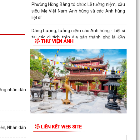
Phường Hồng Bàng tổ chức Lễ tưởng niệm, cầu
siêu Mẹ Việt Nam Anh hùng và các Anh hùng
liệt sĩ
Dâng hương, tưởng niệm các Anh hùng - Liệt sĩ
tại các di tích trên địa bàn thành phố là Đền
THƯ VIỆN ẢNH
thờ...
1
PHƯỜNG HỒNG BÀNG TỔ CHỨC HỘI NGHỊ SƠ
KẾT 6 THÁNG ĐẦU NĂM 2026 CÔNG TÁC BẢO
VỆ NỀN TẢNG TƯ TƯỞNG CỦA...
Hội Cựu CAND phường Hồng Bàng đi thăm, tặng
quà các gia đình thương binh, thân nhân liệt sỹ
đồng nhân dân
CAND
Phường Hồng Bàng phát huy vai trò, nâng cao
hiệu lực, hiệu quả hoạt động của bộ máy chính
quyền cơ...
LIÊN KẾT WEB SITE
iên, Nhân dân
TUỔI TRẺ PHƯỜNG HỒNG BÀNG TỔ CHỨC