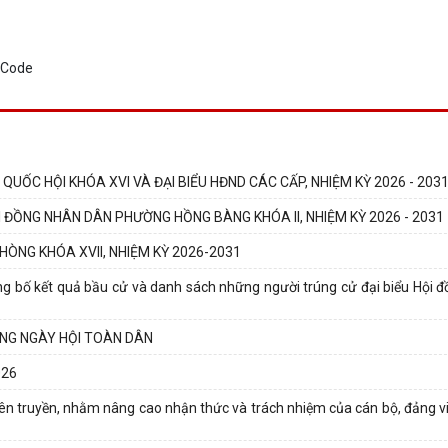
UỐC HỘI KHÓA XVI VÀ ĐẠI BIỂU HĐND CÁC CẤP, NHIỆM KỲ 2026 - 203
 ĐỒNG NHÂN DÂN PHƯỜNG HỒNG BÀNG KHÓA II, NHIỆM KỲ 2026 - 2031
HÒNG KHÓA XVII, NHIỆM KỲ 2026-2031
g bố kết quả bầu cử và danh sách những người trúng cử đại biểu Hội 
ONG NGÀY HỘI TOÀN DÂN
026
ên truyền, nhằm nâng cao nhận thức và trách nhiệm của cán bộ, đảng v