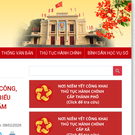
 THỐNG VĂN BẢN
THỦ TỤC HÀNH CHÍNH
BÌNH DÂN HỌC VỤ SỐ
CÔNG,
BIỂU
NĂM
08/01/2026