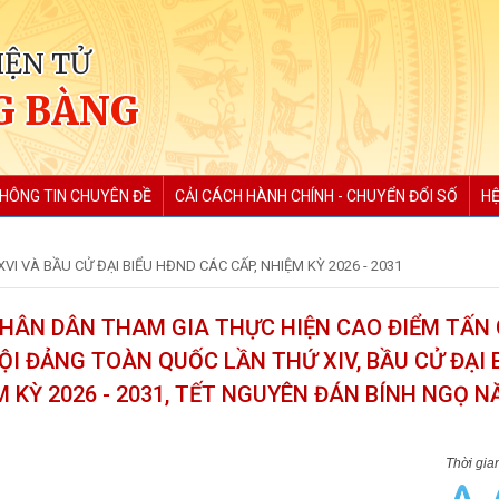
IỆN TỬ
G BÀNG
HÔNG TIN CHUYÊN ĐỀ
CẢI CÁCH HÀNH CHÍNH - CHUYỂN ĐỔI SỐ
HỆ
VI VÀ BẦU CỬ ĐẠI BIỂU HĐND CÁC CẤP, NHIỆM KỲ 2026 - 2031
HÂN DÂN THAM GIA THỰC HIỆN CAO ĐIỂM TẤN 
ỘI ĐẢNG TOÀN QUỐC LẦN THỨ XIV, BẦU CỬ ĐẠI 
M KỲ 2026 - 2031, TẾT NGUYÊN ĐÁN BÍNH NGỌ 