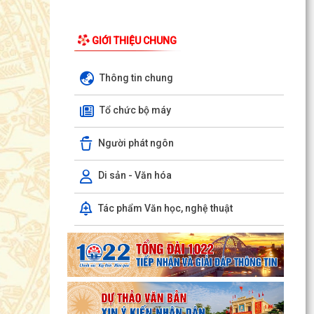
GIỚI THIỆU CHUNG
Thông tin chung
Tổ chức bộ máy
Người phát ngôn
Di sản - Văn hóa
Phường Hồng Bàng tổng kết và trao giải Cuộc
thi chính luận về bảo vệ nền tảng tư tưởng của
Tác phẩm Văn học, nghệ thuật
Đảng năm...
PHƯỜNG HỒNG BÀNG NÂNG CAO CHẤT LƯỢNG
SINH HOẠT CHI BỘ TỪ CƠ SỞ
Trường Tiểu học Đinh Tiên Hoàng (phường
Hồng Bàng) tăng kiến thức, kỹ năng phòng