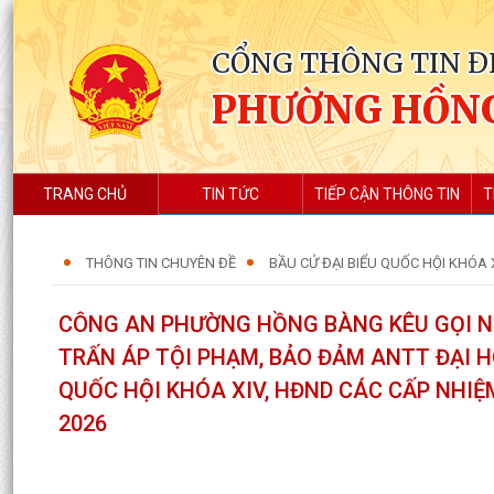
CỔNG THÔNG TIN Đ
PHƯỜNG HỒN
TRANG CHỦ
TIN TỨC
TIẾP CẬN THÔNG TIN
T
THÔNG TIN CHUYÊN ĐỀ
BẦU CỬ ĐẠI BIỂU QUỐC HỘI KHÓA X
CÔNG AN PHƯỜNG HỒNG BÀNG KÊU GỌI N
TRẤN ÁP TỘI PHẠM, BẢO ĐẢM ANTT ĐẠI H
QUỐC HỘI KHÓA XIV, HĐND CÁC CẤP NHIỆ
2026