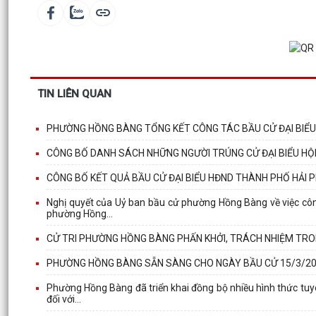
TIN LIÊN QUAN
PHƯỜNG HỒNG BÀNG TỔNG KẾT CÔNG TÁC BẦU CỬ ĐẠI BIỂU Q
CÔNG BỐ DANH SÁCH NHỮNG NGƯỜI TRÚNG CỬ ĐẠI BIỂU HỘI
CÔNG BỐ KẾT QUẢ BẦU CỬ ĐẠI BIỂU HĐND THÀNH PHỐ HẢI P
Nghị quyết của Uỷ ban bầu cử phường Hồng Bàng về việc côn
phường Hồng...
CỬ TRI PHƯỜNG HỒNG BÀNG PHẤN KHỞI, TRÁCH NHIỆM TR
PHƯỜNG HỒNG BÀNG SẴN SÀNG CHO NGÀY BẦU CỬ 15/3/2
Phường Hồng Bàng đã triển khai đồng bộ nhiều hình thức tuy
đối với...