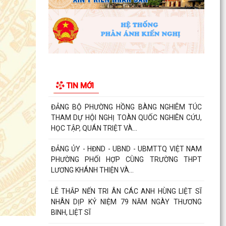
chống đuối nước...
Phường Hồng Bàng tập huấn kiến thức về an
toàn thực phẩm cho các cơ sở kinh doanh dịch
vụ ăn uống,...
HỘI NGƯỜI CAO TUỔI PHƯỜNG HỒNG BÀNG TỔ
CHỨC HỘI NGHỊ SƠ KẾT CÔNG TÁC HỘI 6
TIN MỚI
THÁNG ĐẦU NĂM 2026
ĐẢNG BỘ PHƯỜNG HỒNG BÀNG NGHIÊM TÚC
THAM DỰ HỘI NGHỊ TOÀN QUỐC NGHIÊN CỨU,
HỌC TẬP, QUÁN TRIỆT VÀ...
ĐẢNG ỦY - HĐND - UBND - UBMTTQ VIỆT NAM
PHƯỜNG PHỐI HỢP CÙNG TRƯỜNG THPT
LƯƠNG KHÁNH THIỆN VÀ...
LỄ THẮP NẾN TRI ÂN CÁC ANH HÙNG LIỆT SĨ
NHÂN DỊP KỶ NIỆM 79 NĂM NGÀY THƯƠNG
BINH, LIỆT SĨ