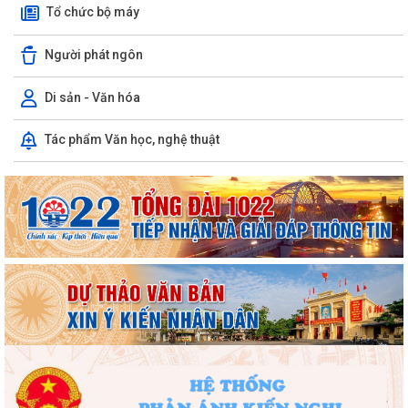
Tổ chức bộ máy
Người phát ngôn
Di sản - Văn hóa
Tác phẩm Văn học, nghệ thuật
Phường Hồng Bàng tổng kết và trao giải Cuộc thi chính luận về bảo vệ
nền tảng tư tưởng của Đảng năm...
PHƯỜNG HỒNG BÀNG NÂNG CAO CHẤT LƯỢNG SINH HOẠT CHI BỘ TỪ
CƠ SỞ
Trường Tiểu học Đinh Tiên Hoàng (phường Hồng Bàng) tăng kiến thức,
kỹ năng phòng chống đuối nước...