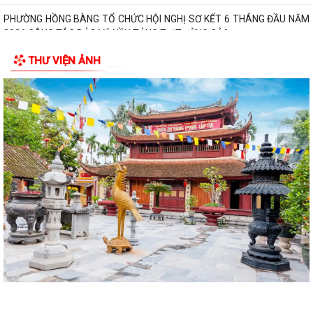
PHƯỜNG HỒNG BÀNG TỔ CHỨC HỘI NGHỊ SƠ KẾT 6 THÁNG ĐẦU NĂM
2026 CÔNG TÁC BẢO VỆ NỀN TẢNG TƯ TƯỞNG CỦA...
THƯ VIỆN ẢNH
Hội Cựu CAND phường Hồng Bàng đi thăm, tặng quà các gia đình
thương binh, thân nhân liệt sỹ CAND
Phường Hồng Bàng phát huy vai trò, nâng cao hiệu lực, hiệu quả hoạt
động của bộ máy chính quyền cơ...
TUỔI TRẺ PHƯỜNG HỒNG BÀNG TỔ CHỨC CHƯƠNG TRÌNH NÓI
CHUYỆN TRUYỀN THỐNG NHÂN KỶ NIỆM 79 NĂM NGÀY...
Đồng chí Nguyễn Văn Tuấn, Bí thư Đảng ủy phường Hồng Bàng được
Chủ tịch UBND thành phố tặng Bằng...
Đoàn lãnh đạo Đảng uỷ - HĐND - UBND - UBMTQ Việt Nam phường
Hồng Bàng thăm và tặng quà các gia đình...
PHƯỜNG HỒNG BÀNG PHỐI HỢP VỚI CÁC ĐƠN VỊ, DOANH NGHIỆP VÀ
CÁC NHÀ HẢO TÂM TỔ CHỨC TẶNG QUÀ TRI ÂN...