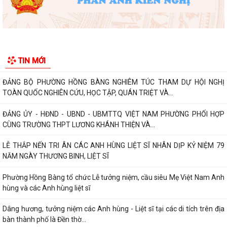
Phường Hồng Bàng tập huấn kiến thức về an toàn thực phẩm cho các
cơ sở kinh doanh dịch vụ ăn uống,...
HỘI NGƯỜI CAO TUỔI PHƯỜNG HỒNG BÀNG TỔ CHỨC HỘI NGHỊ SƠ
TIN MỚI
KẾT CÔNG TÁC HỘI 6 THÁNG ĐẦU NĂM 2026
ĐẢNG BỘ PHƯỜNG HỒNG BÀNG NGHIÊM TÚC THAM DỰ HỘI NGHỊ
TOÀN QUỐC NGHIÊN CỨU, HỌC TẬP, QUÁN TRIỆT VÀ...
ĐẢNG ỦY - HĐND - UBND - UBMTTQ VIỆT NAM PHƯỜNG PHỐI HỢP
CÙNG TRƯỜNG THPT LƯƠNG KHÁNH THIỆN VÀ...
LỄ THẮP NẾN TRI ÂN CÁC ANH HÙNG LIỆT SĨ NHÂN DỊP KỶ NIỆM 79
NĂM NGÀY THƯƠNG BINH, LIỆT SĨ
Phường Hồng Bàng tổ chức Lễ tưởng niệm, cầu siêu Mẹ Việt Nam Anh
hùng và các Anh hùng liệt sĩ
Dâng hương, tưởng niệm các Anh hùng - Liệt sĩ tại các di tích trên địa
bàn thành phố là Đền thờ...