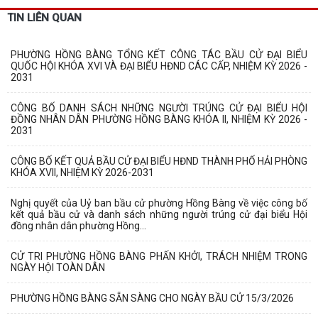
TIN LIÊN QUAN
PHƯỜNG HỒNG BÀNG TỔNG KẾT CÔNG TÁC BẦU CỬ ĐẠI BIỂU
QUỐC HỘI KHÓA XVI VÀ ĐẠI BIỂU HĐND CÁC CẤP, NHIỆM KỲ 2026 -
2031
CÔNG BỐ DANH SÁCH NHỮNG NGƯỜI TRÚNG CỬ ĐẠI BIỂU HỘI
ĐỒNG NHÂN DÂN PHƯỜNG HỒNG BÀNG KHÓA II, NHIỆM KỲ 2026 -
2031
CÔNG BỐ KẾT QUẢ BẦU CỬ ĐẠI BIỂU HĐND THÀNH PHỐ HẢI PHÒNG
KHÓA XVII, NHIỆM KỲ 2026-2031
Nghị quyết của Uỷ ban bầu cử phường Hồng Bàng về việc công bố
kết quả bầu cử và danh sách những người trúng cử đại biểu Hội
đồng nhân dân phường Hồng...
CỬ TRI PHƯỜNG HỒNG BÀNG PHẤN KHỞI, TRÁCH NHIỆM TRONG
NGÀY HỘI TOÀN DÂN
PHƯỜNG HỒNG BÀNG SẴN SÀNG CHO NGÀY BẦU CỬ 15/3/2026