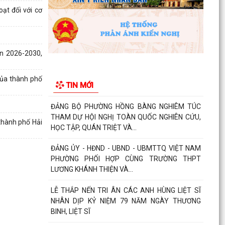
chống đuối nước...
ạt đối với cơ
Phường Hồng Bàng tập huấn kiến thức về an
toàn thực phẩm cho các cơ sở kinh doanh dịch
vụ ăn uống,...
ạn 2026-2030,
HỘI NGƯỜI CAO TUỔI PHƯỜNG HỒNG BÀNG TỔ
CHỨC HỘI NGHỊ SƠ KẾT CÔNG TÁC HỘI 6
của thành phố
TIN MỚI
THÁNG ĐẦU NĂM 2026
ĐẢNG BỘ PHƯỜNG HỒNG BÀNG NGHIÊM TÚC
THAM DỰ HỘI NGHỊ TOÀN QUỐC NGHIÊN CỨU,
thành phố Hải
HỌC TẬP, QUÁN TRIỆT VÀ...
ĐẢNG ỦY - HĐND - UBND - UBMTTQ VIỆT NAM
PHƯỜNG PHỐI HỢP CÙNG TRƯỜNG THPT
LƯƠNG KHÁNH THIỆN VÀ...
LỄ THẮP NẾN TRI ÂN CÁC ANH HÙNG LIỆT SĨ
NHÂN DỊP KỶ NIỆM 79 NĂM NGÀY THƯƠNG
BINH, LIỆT SĨ