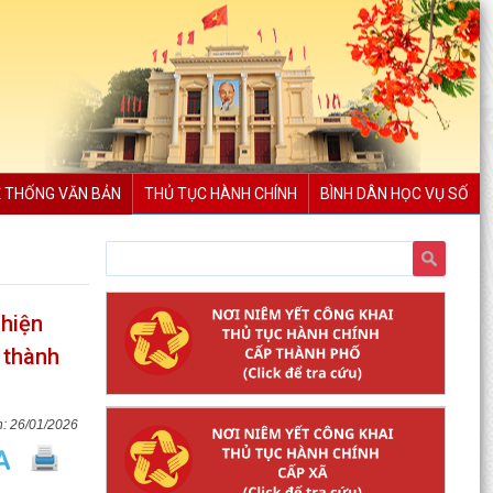
 THỐNG VĂN BẢN
THỦ TỤC HÀNH CHÍNH
BÌNH DÂN HỌC VỤ SỐ
 hiện
n thành
26/01/2026