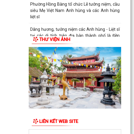
Phường Hồng Bàng tổ chức Lễ tưởng niệm, cầu
siêu Mẹ Việt Nam Anh hùng và các Anh hùng
liệt sĩ
Dâng hương, tưởng niệm các Anh hùng - Liệt sĩ
tại các di tích trên địa bàn thành phố là Đền
THƯ VIỆN ẢNH
thờ...
PHƯỜNG HỒNG BÀNG TỔ CHỨC HỘI NGHỊ SƠ
KẾT 6 THÁNG ĐẦU NĂM 2026 CÔNG TÁC BẢO
VỆ NỀN TẢNG TƯ TƯỞNG CỦA...
Hội Cựu CAND phường Hồng Bàng đi thăm, tặng
quà các gia đình thương binh, thân nhân liệt sỹ
CAND
Phường Hồng Bàng phát huy vai trò, nâng cao
hiệu lực, hiệu quả hoạt động của bộ máy chính
quyền cơ...
LIÊN KẾT WEB SITE
TUỔI TRẺ PHƯỜNG HỒNG BÀNG TỔ CHỨC