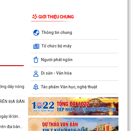
GIỚI THIỆU CHUNG
Thông tin chung
Tổ chức bộ máy
Người phát ngôn
Di sản - Văn hóa
Phường Hồng Bàng tổng kết và trao giải Cuộc
thi chính luận về bảo vệ nền tảng tư tưởng của
ường dây nóng
Tác phẩm Văn học, nghệ thuật
Đảng năm...
PHƯỜNG HỒNG BÀNG NÂNG CAO CHẤT LƯỢNG
TRÊN ĐỊA BÀN
SINH HOẠT CHI BỘ TỪ CƠ SỞ
ày lễ lớn...
Trường Tiểu học Đinh Tiên Hoàng (phường
Hồng Bàng) tăng kiến thức, kỹ năng phòng
ên địa bàn...