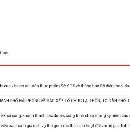
cục vệ sinh an toàn thực phẩm Sở Y Tế về thông báo Số điện thoại đ
ÀNH PHỐ HẢI PHÒNG VỀ SẮP XẾP, TỔ CHỨC LẠI THÔN, TỔ DÂN PHỐ 
 Lễ khởi công, khánh thành các dự án, công trình chào mừng kỷ niệm các ng
ệc ban hành giá dịch vụ thu gom rác thải sinh hoạt đối với hộ gia đình tr