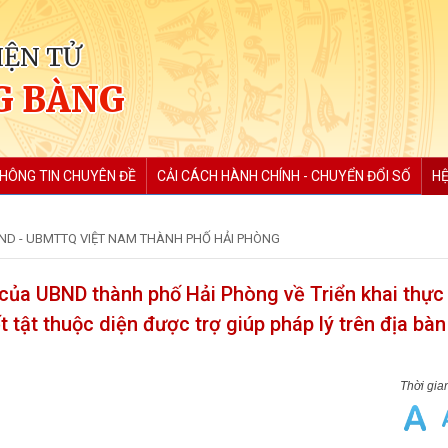
IỆN TỬ
G BÀNG
HÔNG TIN CHUYÊN ĐỀ
CẢI CÁCH HÀNH CHÍNH - CHUYỂN ĐỔI SỐ
HỆ
BND - UBMTTQ VIỆT NAM THÀNH PHỐ HẢI PHÒNG
ủa UBND thành phố Hải Phòng về Triển khai thực
 tật thuộc diện được trợ giúp pháp lý trên địa bà