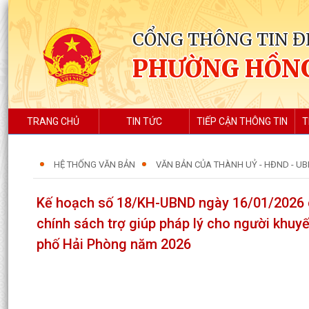
CỔNG THÔNG TIN Đ
PHƯỜNG HỒN
TRANG CHỦ
TIN TỨC
TIẾP CẬN THÔNG TIN
T
HỆ THỐNG VĂN BẢN
VĂN BẢN CỦA THÀNH UỶ - HĐND - U
Kế hoạch số 18/KH-UBND ngày 16/01/2026 c
chính sách trợ giúp pháp lý cho người khuyết
phố Hải Phòng năm 2026