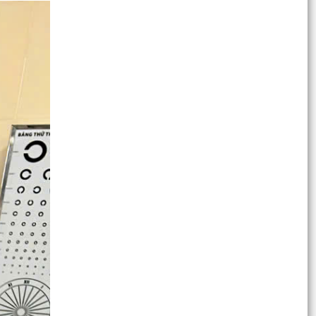
TUỔI TRẺ PHƯỜNG HỒNG BÀNG RA QUÂN
NGÀY THỨ 7 TÌNH NGUYỆN DỌN DẸP, CHỈNH
TRANG KHUÔN VIÊN ĐỀN LIỆT...
Phường Hồng Bàng phối hợp với nhà hảo tâm là
Gia đình ông bà Thiện Hiền tổ chức thực hiện
trao tặng...
Phường Hồng Bàng: Tiếp tục ra quân đồng loạt,
quyết liệt thực hiện Chỉ thị số 17 của UBND
thành phố
ỦY BAN MTTQ VIỆT NAM PHƯỜNG HỒNG BÀNG
TỔ CHỨC CHƯƠNG TRÌNH THĂM, TẶNG QUÀ
NGƯỜI CÓ CÔNG VỚI CÁCH...
Thành tích của thiếu nhi phường Hồng Bàng tại
Lễ trao giải và Khai mạc Triển lãm Cuộc thi Vẽ
tranh...