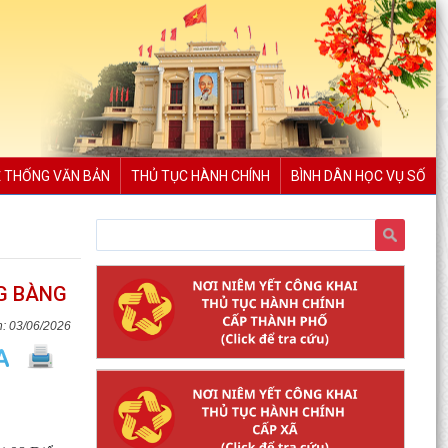
 THỐNG VĂN BẢN
THỦ TỤC HÀNH CHÍNH
BÌNH DÂN HỌC VỤ SỐ
NG BÀNG
03/06/2026