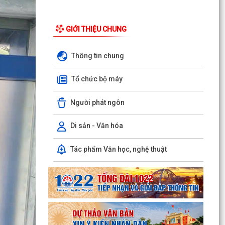
Hồng Bàng) tăng kiến thức, kỹ năng phòng
chống đuối nước...
GIỚI THIỆU CHUNG
Phường Hồng Bàng tập huấn kiến thức về an
toàn thực phẩm cho các cơ sở kinh doanh dịch
Thông tin chung
vụ ăn uống,...
Tổ chức bộ máy
HỘI NGƯỜI CAO TUỔI PHƯỜNG HỒNG BÀNG TỔ
CHỨC HỘI NGHỊ SƠ KẾT CÔNG TÁC HỘI 6
THÁNG ĐẦU NĂM 2026
Người phát ngôn
ĐẢNG BỘ PHƯỜNG HỒNG BÀNG NGHIÊM TÚC
Di sản - Văn hóa
THAM DỰ HỘI NGHỊ TOÀN QUỐC NGHIÊN CỨU,
HỌC TẬP, QUÁN TRIỆT VÀ...
Tác phẩm Văn học, nghệ thuật
ĐẢNG ỦY - HĐND - UBND - UBMTTQ VIỆT NAM
PHƯỜNG PHỐI HỢP CÙNG TRƯỜNG THPT
LƯƠNG KHÁNH THIỆN VÀ...
LỄ THẮP NẾN TRI ÂN CÁC ANH HÙNG LIỆT SĨ
NHÂN DỊP KỶ NIỆM 79 NĂM NGÀY THƯƠNG