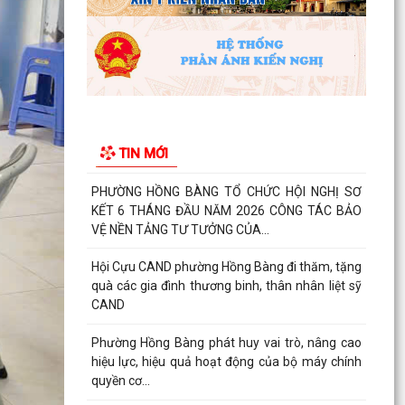
BINH, LIỆT SĨ
Phường Hồng Bàng tổ chức Lễ tưởng niệm, cầu
siêu Mẹ Việt Nam Anh hùng và các Anh hùng
liệt sĩ
Dâng hương, tưởng niệm các Anh hùng - Liệt sĩ
tại các di tích trên địa bàn thành phố là Đền
TIN MỚI
thờ...
PHƯỜNG HỒNG BÀNG TỔ CHỨC HỘI NGHỊ SƠ
KẾT 6 THÁNG ĐẦU NĂM 2026 CÔNG TÁC BẢO
VỆ NỀN TẢNG TƯ TƯỞNG CỦA...
Hội Cựu CAND phường Hồng Bàng đi thăm, tặng
quà các gia đình thương binh, thân nhân liệt sỹ
CAND
Phường Hồng Bàng phát huy vai trò, nâng cao
hiệu lực, hiệu quả hoạt động của bộ máy chính
quyền cơ...