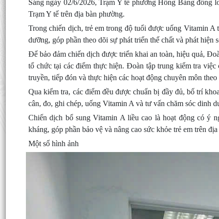
Sáng ngày 02/6/2026, Trạm Y tế phường Hồng Bàng đồng loạt
Trạm Y tế trên địa bàn phường.
Trong chiến dịch, trẻ em trong độ tuổi được uống Vitamin A t
dưỡng, góp phần theo dõi sự phát triển thể chất và phát hiện
Để bảo đảm chiến dịch được triển khai an toàn, hiệu quả, Đoà
tổ chức tại các điểm thực hiện. Đoàn tập trung kiểm tra việc 
truyền, tiếp đón và thực hiện các hoạt động chuyên môn theo
Qua kiểm tra, các điểm đều được chuẩn bị đầy đủ, bố trí kho
cân, đo, ghi chép, uống Vitamin A và tư vấn chăm sóc dinh 
Chiến dịch bổ sung Vitamin A liều cao là hoạt động có ý n
kháng, góp phần bảo vệ và nâng cao sức khỏe trẻ em trên đị
Một số hình ảnh