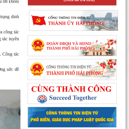
ại 08 Điểm
 trạng dinh
ra công tác
g tác tuyên
a. Công tác
ờng sức đề
Phường Hồng Bàng tổng kết và trao giải Cuộc
thi chính luận về bảo vệ nền tảng tư tưởng của
Đảng năm...
PHƯỜNG HỒNG BÀNG NÂNG CAO CHẤT LƯỢNG
SINH HOẠT CHI BỘ TỪ CƠ SỞ
Trường Tiểu học Đinh Tiên Hoàng (phường