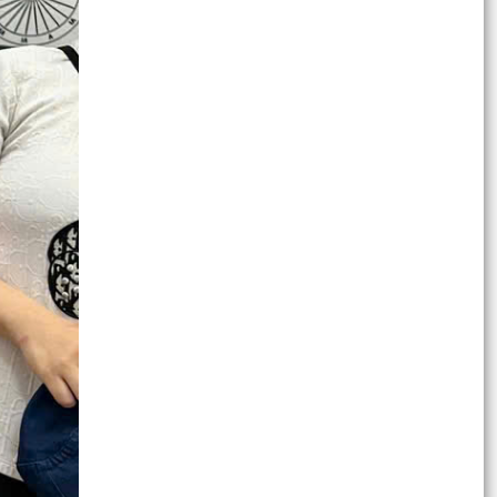
Thông báo về việc trẻ bị bỏ rơi
Ủy ban MTTQ Việt Nam phường Hồng Bàng ra
mắt mô hình “Chung tay vì trẻ mồ côi”
Phường Hồng Bàng trao Giấy chứng nhận
quyền sử dụng đất cho Câu lạc bộ Bạch Đằng
ĐOÀN PHƯỜNG HỒNG BÀNG TỔ CHỨC HỘI NGHỊ
SƠ KẾT CÔNG TÁC ĐOÀN VÀ PHONG TRÀO
THANH THIẾU NHI 6 THÁNG...
TUỔI TRẺ PHƯỜNG HỒNG BÀNG XUNG KÍCH
HƯỞNG ỨNG CHIẾN DỊCH “MÙA HÈ SỐ CÙNG
VNeID” – LAN TỎA PHONG...
PHƯỜNG HỒNG BÀNG: SƠ KẾT 6 THÁNG ĐẦU
NĂM 2026, QUYẾT TÂM HOÀN THÀNH THẮNG
LỢI CÁC MỤC TIÊU, NHIỆM...
Đoàn đại biểu phường Hồng Bàng tổ chức dâng
hương, tri ân các anh hùng liệt sỹ nhân dịp kỷ