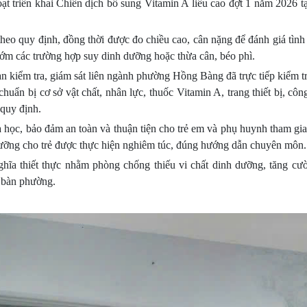
 triển khai Chiến dịch bổ sung Vitamin A liều cao đợt 1 năm 2026 t
heo quy định, đồng thời được đo chiều cao, cân nặng để đánh giá tình
 sớm các trường hợp suy dinh dưỡng hoặc thừa cân, béo phì.
n kiểm tra, giám sát liên ngành phường Hồng Bàng đã trực tiếp kiểm t
chuẩn bị cơ sở vật chất, nhân lực, thuốc Vitamin A, trang thiết bị, côn
 quy định.
a học, bảo đảm an toàn và thuận tiện cho trẻ em và phụ huynh tham gi
dưỡng cho trẻ được thực hiện nghiêm túc, đúng hướng dẫn chuyên môn.
ghĩa thiết thực nhằm phòng chống thiếu vi chất dinh dưỡng, tăng cư
a bàn phường.