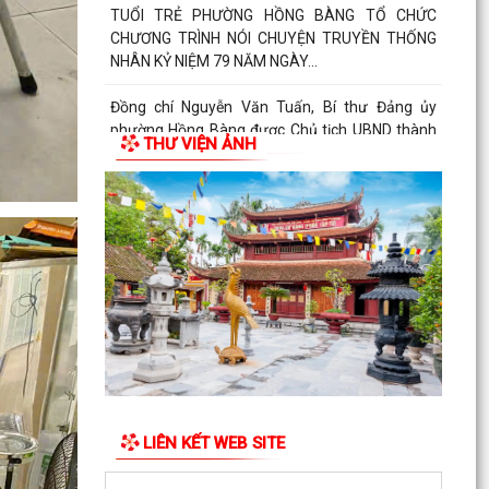
TUỔI TRẺ PHƯỜNG HỒNG BÀNG TỔ CHỨC
CHƯƠNG TRÌNH NÓI CHUYỆN TRUYỀN THỐNG
NHÂN KỶ NIỆM 79 NĂM NGÀY...
Đồng chí Nguyễn Văn Tuấn, Bí thư Đảng ủy
phường Hồng Bàng được Chủ tịch UBND thành
THƯ VIỆN ẢNH
phố tặng Bằng...
Đoàn lãnh đạo Đảng uỷ - HĐND - UBND - UBMTQ
Việt Nam phường Hồng Bàng thăm và tặng quà
các gia đình...
PHƯỜNG HỒNG BÀNG PHỐI HỢP VỚI CÁC ĐƠN
VỊ, DOANH NGHIỆP VÀ CÁC NHÀ HẢO TÂM TỔ
CHỨC TẶNG QUÀ TRI ÂN...
TUỔI TRẺ PHƯỜNG HỒNG BÀNG THĂM, TẶNG
QUÀ CÁC GIA ĐÌNH CHÍNH SÁCH NHÂN KỶ NIỆM
79 NĂM NGÀY THƯƠNG...
LIÊN KẾT WEB SITE
Đoàn lãnh đạo Đảng uỷ - HĐND - UBND - UBMTQ