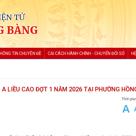
IỆN TỬ
G BÀNG
HÔNG TIN CHUYÊN ĐỀ
CẢI CÁCH HÀNH CHÍNH - CHUYỂN ĐỔI SỐ
HỆ
N A LIỀU CAO ĐỢT 1 NĂM 2026 TẠI PHƯỜNG HỒ