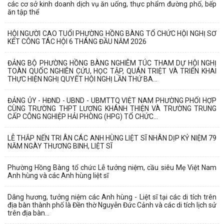
các cơ sở kinh doanh dịch vụ ăn uống, thực phẩm đường phố, bếp
ăn tập thể
HỘI NGƯỜI CAO TUỔI PHƯỜNG HỒNG BÀNG TỔ CHỨC HỘI NGHỊ SƠ
KẾT CÔNG TÁC HỘI 6 THÁNG ĐẦU NĂM 2026
ĐẢNG BỘ PHƯỜNG HỒNG BÀNG NGHIÊM TÚC THAM DỰ HỘI NGHỊ
TOÀN QUỐC NGHIÊN CỨU, HỌC TẬP, QUÁN TRIỆT VÀ TRIỂN KHAI
THỰC HIỆN NGHỊ QUYẾT HỘI NGHỊ LẦN THỨ BA...
ĐẢNG ỦY - HĐND - UBND - UBMTTQ VIỆT NAM PHƯỜNG PHỐI HỢP
CÙNG TRƯỜNG THPT LƯƠNG KHÁNH THIỆN VÀ TRƯỜNG TRUNG
CẤP CÔNG NGHIỆP HẢI PHÒNG (HPG) TỔ CHỨC...
LỄ THẮP NẾN TRI ÂN CÁC ANH HÙNG LIỆT SĨ NHÂN DỊP KỶ NIỆM 79
NĂM NGÀY THƯƠNG BINH, LIỆT SĨ
Phường Hồng Bàng tổ chức Lễ tưởng niệm, cầu siêu Mẹ Việt Nam
Anh hùng và các Anh hùng liệt sĩ
Dâng hương, tưởng niệm các Anh hùng - Liệt sĩ tại các di tích trên
địa bàn thành phố là Đền thờ Nguyễn Đức Cảnh và các di tích lịch sử
trên địa bàn...