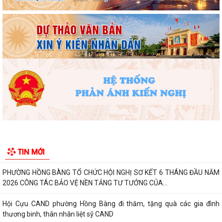
ĐẢNG BỘ PHƯỜNG HỒNG BÀNG NGHIÊM TÚC THAM DỰ HỘI NGHỊ
TOÀN QUỐC NGHIÊN CỨU, HỌC TẬP, QUÁN TRIỆT VÀ...
ĐẢNG ỦY - HĐND - UBND - UBMTTQ VIỆT NAM PHƯỜNG PHỐI HỢP
CÙNG TRƯỜNG THPT LƯƠNG KHÁNH THIỆN VÀ...
LỄ THẮP NẾN TRI ÂN CÁC ANH HÙNG LIỆT SĨ NHÂN DỊP KỶ NIỆM 79
NĂM NGÀY THƯƠNG BINH, LIỆT SĨ
Phường Hồng Bàng tổ chức Lễ tưởng niệm, cầu siêu Mẹ Việt Nam Anh
hùng và các Anh hùng liệt sĩ
Dâng hương, tưởng niệm các Anh hùng - Liệt sĩ tại các di tích trên địa
TIN MỚI
bàn thành phố là Đền thờ...
PHƯỜNG HỒNG BÀNG TỔ CHỨC HỘI NGHỊ SƠ KẾT 6 THÁNG ĐẦU NĂM
2026 CÔNG TÁC BẢO VỆ NỀN TẢNG TƯ TƯỞNG CỦA...
Hội Cựu CAND phường Hồng Bàng đi thăm, tặng quà các gia đình
thương binh, thân nhân liệt sỹ CAND