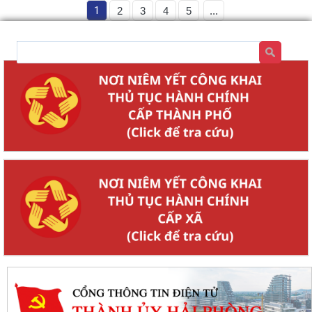
1
2
3
4
5
...