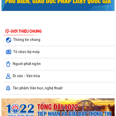
GIỚI THIỆU CHUNG
Thông tin chung
Phường Hồng Bàng tổng kết và trao giải Cuộc thi chính luận về bảo vệ
nền tảng tư tưởng của Đảng năm...
Tổ chức bộ máy
PHƯỜNG HỒNG BÀNG NÂNG CAO CHẤT LƯỢNG SINH HOẠT CHI BỘ TỪ
Người phát ngôn
CƠ SỞ
Di sản - Văn hóa
Trường Tiểu học Đinh Tiên Hoàng (phường Hồng Bàng) tăng kiến thức,
kỹ năng phòng chống đuối nước...
Tác phẩm Văn học, nghệ thuật
Phường Hồng Bàng tập huấn kiến thức về an toàn thực phẩm cho các
cơ sở kinh doanh dịch vụ ăn uống,...
HỘI NGƯỜI CAO TUỔI PHƯỜNG HỒNG BÀNG TỔ CHỨC HỘI NGHỊ SƠ
KẾT CÔNG TÁC HỘI 6 THÁNG ĐẦU NĂM 2026