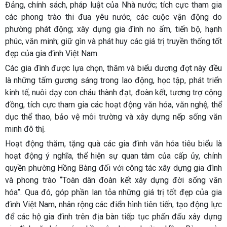
Đảng, chính sách, pháp luật của Nhà nước; tích cực tham gia
các phong trào thi đua yêu nước, các cuộc vận động do
phường phát động; xây dựng gia đình no ấm, tiến bộ, hạnh
phúc, văn minh; giữ gìn và phát huy các giá trị truyền thống tốt
đẹp của gia đình Việt Nam.
Các gia đình được lựa chọn, thăm và biểu dương đợt này đều
là những tấm gương sáng trong lao động, học tập, phát triển
kinh tế, nuôi dạy con cháu thành đạt, đoàn kết, tương trợ cộng
đồng, tích cực tham gia các hoạt động văn hóa, văn nghệ, thể
dục thể thao, bảo vệ môi trường và xây dựng nếp sống văn
minh đô thị.
Hoạt động thăm, tặng quà các gia đình văn hóa tiêu biểu là
hoạt động ý nghĩa, thể hiện sự quan tâm của cấp ủy, chính
quyền phường Hồng Bàng đối với công tác xây dựng gia đình
và phong trào “Toàn dân đoàn kết xây dựng đời sống văn
hóa”. Qua đó, góp phần lan tỏa những giá trị tốt đẹp của gia
đình Việt Nam, nhân rộng các điển hình tiên tiến, tạo động lực
để các hộ gia đình trên địa bàn tiếp tục phấn đấu xây dựng