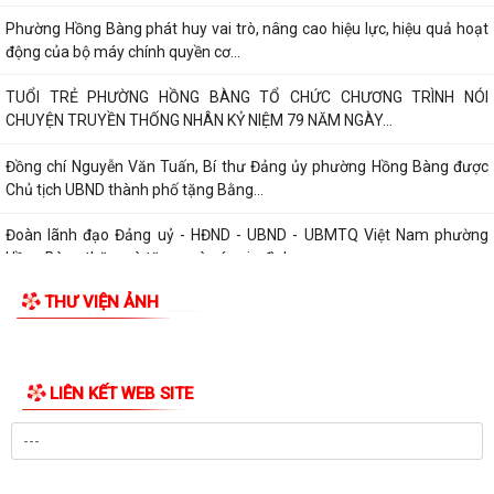
Phường Hồng Bàng phát huy vai trò, nâng cao hiệu lực, hiệu quả hoạt
động của bộ máy chính quyền cơ...
TUỔI TRẺ PHƯỜNG HỒNG BÀNG TỔ CHỨC CHƯƠNG TRÌNH NÓI
CHUYỆN TRUYỀN THỐNG NHÂN KỶ NIỆM 79 NĂM NGÀY...
Đồng chí Nguyễn Văn Tuấn, Bí thư Đảng ủy phường Hồng Bàng được
Chủ tịch UBND thành phố tặng Bằng...
Đoàn lãnh đạo Đảng uỷ - HĐND - UBND - UBMTQ Việt Nam phường
Hồng Bàng thăm và tặng quà các gia đình...
THƯ VIỆN ẢNH
PHƯỜNG HỒNG BÀNG PHỐI HỢP VỚI CÁC ĐƠN VỊ, DOANH NGHIỆP VÀ
CÁC NHÀ HẢO TÂM TỔ CHỨC TẶNG QUÀ TRI ÂN...
TUỔI TRẺ PHƯỜNG HỒNG BÀNG THĂM, TẶNG QUÀ CÁC GIA ĐÌNH
CHÍNH SÁCH NHÂN KỶ NIỆM 79 NĂM NGÀY THƯƠNG...
Đoàn lãnh đạo Đảng uỷ - HĐND - UBND - UBMTQ Việt Nam phường
Hồng Bàng thăm và tặng quà các gia đình...