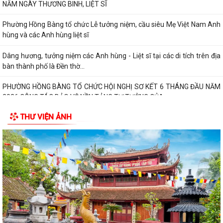
bàn thành phố là Đền thờ...
PHƯỜNG HỒNG BÀNG TỔ CHỨC HỘI NGHỊ SƠ KẾT 6 THÁNG ĐẦU NĂM
2026 CÔNG TÁC BẢO VỆ NỀN TẢNG TƯ TƯỞNG CỦA...
Hội Cựu CAND phường Hồng Bàng đi thăm, tặng quà các gia đình
thương binh, thân nhân liệt sỹ CAND
Phường Hồng Bàng phát huy vai trò, nâng cao hiệu lực, hiệu quả hoạt
động của bộ máy chính quyền cơ...
THƯ VIỆN ẢNH
TUỔI TRẺ PHƯỜNG HỒNG BÀNG TỔ CHỨC CHƯƠNG TRÌNH NÓI
CHUYỆN TRUYỀN THỐNG NHÂN KỶ NIỆM 79 NĂM NGÀY...
Đồng chí Nguyễn Văn Tuấn, Bí thư Đảng ủy phường Hồng Bàng được
Chủ tịch UBND thành phố tặng Bằng...
Đoàn lãnh đạo Đảng uỷ - HĐND - UBND - UBMTQ Việt Nam phường
Hồng Bàng thăm và tặng quà các gia đình...
PHƯỜNG HỒNG BÀNG PHỐI HỢP VỚI CÁC ĐƠN VỊ, DOANH NGHIỆP VÀ