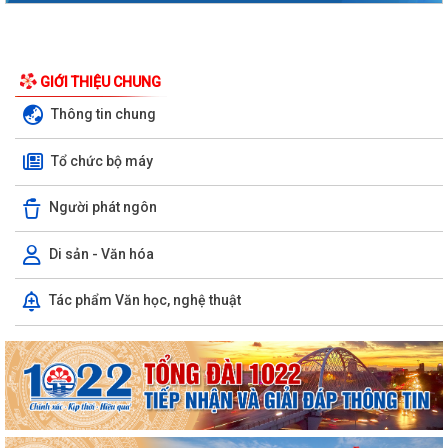
GIỚI THIỆU CHUNG
Thông tin chung
Tổ chức bộ máy
Người phát ngôn
Di sản - Văn hóa
Tác phẩm Văn học, nghệ thuật
Phường Hồng Bàng tổng kết và trao giải Cuộc thi chính luận về bảo vệ
nền tảng tư tưởng của Đảng năm...
PHƯỜNG HỒNG BÀNG NÂNG CAO CHẤT LƯỢNG SINH HOẠT CHI BỘ TỪ
CƠ SỞ