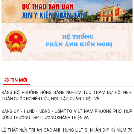
Trường Tiểu học Đinh Tiên Hoàng (phường Hồng Bàng) tăng kiến thức,
kỹ năng phòng chống đuối nước...
Phường Hồng Bàng tập huấn kiến thức về an toàn thực phẩm cho các
cơ sở kinh doanh dịch vụ ăn uống,...
HỘI NGƯỜI CAO TUỔI PHƯỜNG HỒNG BÀNG TỔ CHỨC HỘI NGHỊ SƠ
KẾT CÔNG TÁC HỘI 6 THÁNG ĐẦU NĂM 2026
ĐẢNG BỘ PHƯỜNG HỒNG BÀNG NGHIÊM TÚC THAM DỰ HỘI NGHỊ
TOÀN QUỐC NGHIÊN CỨU, HỌC TẬP, QUÁN TRIỆT VÀ...
ĐẢNG ỦY - HĐND - UBND - UBMTTQ VIỆT NAM PHƯỜNG PHỐI HỢP
TIN MỚI
CÙNG TRƯỜNG THPT LƯƠNG KHÁNH THIỆN VÀ...
LỄ THẮP NẾN TRI ÂN CÁC ANH HÙNG LIỆT SĨ NHÂN DỊP KỶ NIỆM 79
NĂM NGÀY THƯƠNG BINH, LIỆT SĨ
Phường Hồng Bàng tổ chức Lễ tưởng niệm, cầu siêu Mẹ Việt Nam Anh
hùng và các Anh hùng liệt sĩ
Dâng hương, tưởng niệm các Anh hùng - Liệt sĩ tại các di tích trên địa