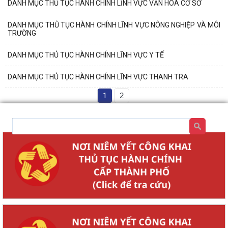
DANH MỤC THỦ TỤC HÀNH CHÍNH LĨNH VỰC VĂN HÓA CƠ SỞ
DANH MỤC THỦ TỤC HÀNH CHÍNH LĨNH VỰC NÔNG NGHIỆP VÀ MÔI
TRƯỜNG
DANH MỤC THỦ TỤC HÀNH CHÍNH LĨNH VỰC Y TẾ
DANH MỤC THỦ TỤC HÀNH CHÍNH LĨNH VỰC THANH TRA
1
2