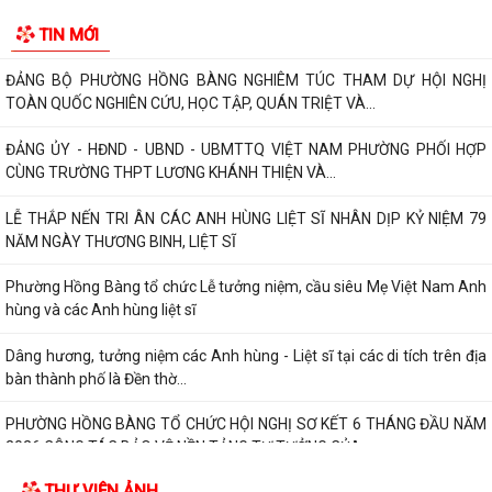
NĂM NGÀY THƯƠNG BINH, LIỆT SĨ
TIN MỚI
Phường Hồng Bàng tổ chức Lễ tưởng niệm, cầu siêu Mẹ Việt Nam Anh
hùng và các Anh hùng liệt sĩ
Dâng hương, tưởng niệm các Anh hùng - Liệt sĩ tại các di tích trên địa
bàn thành phố là Đền thờ...
PHƯỜNG HỒNG BÀNG TỔ CHỨC HỘI NGHỊ SƠ KẾT 6 THÁNG ĐẦU NĂM
2026 CÔNG TÁC BẢO VỆ NỀN TẢNG TƯ TƯỞNG CỦA...
Hội Cựu CAND phường Hồng Bàng đi thăm, tặng quà các gia đình
thương binh, thân nhân liệt sỹ CAND
Phường Hồng Bàng phát huy vai trò, nâng cao hiệu lực, hiệu quả hoạt
động của bộ máy chính quyền cơ...
TUỔI TRẺ PHƯỜNG HỒNG BÀNG TỔ CHỨC CHƯƠNG TRÌNH NÓI
CHUYỆN TRUYỀN THỐNG NHÂN KỶ NIỆM 79 NĂM NGÀY...
Đồng chí Nguyễn Văn Tuấn, Bí thư Đảng ủy phường Hồng Bàng được
THƯ VIỆN ẢNH
Chủ tịch UBND thành phố tặng Bằng...