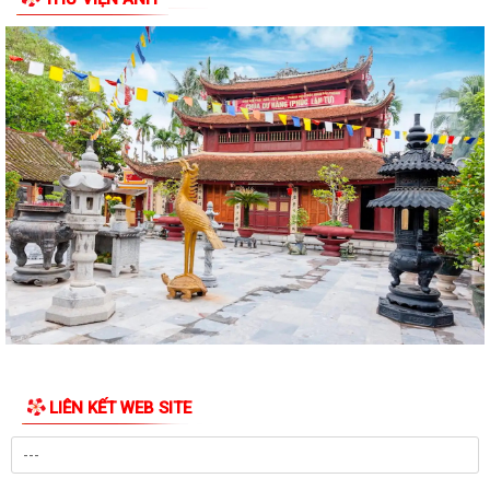
Đoàn lãnh đạo Đảng uỷ - HĐND - UBND - UBMTQ Việt Nam phường
Hồng Bàng thăm và tặng quà các gia đình...
PHƯỜNG HỒNG BÀNG PHỐI HỢP VỚI CÁC ĐƠN VỊ, DOANH NGHIỆP VÀ
CÁC NHÀ HẢO TÂM TỔ CHỨC TẶNG QUÀ TRI ÂN...
TUỔI TRẺ PHƯỜNG HỒNG BÀNG THĂM, TẶNG QUÀ CÁC GIA ĐÌNH
CHÍNH SÁCH NHÂN KỶ NIỆM 79 NĂM NGÀY THƯƠNG...
Đoàn lãnh đạo Đảng uỷ - HĐND - UBND - UBMTQ Việt Nam phường
Hồng Bàng thăm và tặng quà các gia đình...
THÔNG BÁO: Tổ chức Lễ tưởng niệm và cầu siêu các Bà mẹ Việt Nam
anh hùng, Anh hùng Liệt sĩ nhân...
Đoàn lãnh đạo Đảng uỷ - HĐND - UBND - UBMTQ Việt Nam phường
LIÊN KẾT WEB SITE
Hồng Bàng thăm và tặng quà các gia đình...
PHƯỜNG HỒNG BÀNG PHỐI HỢP VỚI NHÓM THIỆN NGUYỆN GIA ĐÌNH
TRÍ TUỆ TÌNH NGƯỜI TỔ CHỨC TẶNG QUÀ TRI ÂN...