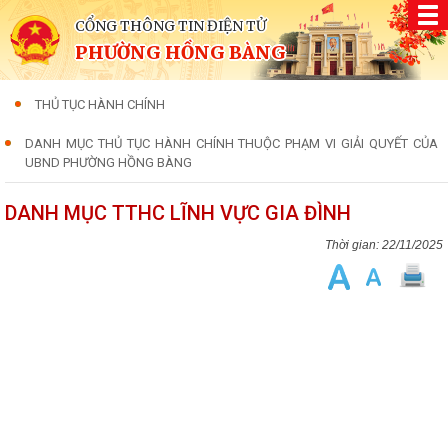
CỔNG THÔNG TIN ĐIỆN TỬ
PHƯỜNG HỒNG BÀNG
THỦ TỤC HÀNH CHÍNH
DANH MỤC THỦ TỤC HÀNH CHÍNH THUỘC PHẠM VI GIẢI QUYẾT CỦA
UBND PHƯỜNG HỒNG BÀNG
DANH MỤC TTHC LĨNH VỰC GIA ĐÌNH
22/11/2025