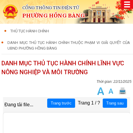
CỔNG THÔNG TIN ĐIỆN TỬ
PHƯỜNG HỒNG BÀNG
THỦ TỤC HÀNH CHÍNH
DANH MỤC THỦ TỤC HÀNH CHÍNH THUỘC PHẠM VI GIẢI QUYẾT CỦA
UBND PHƯỜNG HỒNG BÀNG
DANH MỤC THỦ TỤC HÀNH CHÍNH LĨNH VỰC
NÔNG NGHIỆP VÀ MÔI TRƯỜNG
22/11/2025