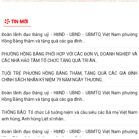
CHUYỆN TRUYỀN THỐNG NHÂN KỶ NIỆM 79 NĂM NGÀY...
Đồng chí Nguyễn Văn Tuấn, Bí thư Đảng ủy phường Hồng Bàng được
TIN MỚI
Chủ tịch UBND thành phố tặng Bằng...
Đoàn lãnh đạo Đảng uỷ - HĐND - UBND - UBMTQ Việt Nam phường
Hồng Bàng thăm và tặng quà các gia đình...
PHƯỜNG HỒNG BÀNG PHỐI HỢP VỚI CÁC ĐƠN VỊ, DOANH NGHIỆP VÀ
CÁC NHÀ HẢO TÂM TỔ CHỨC TẶNG QUÀ TRI ÂN...
TUỔI TRẺ PHƯỜNG HỒNG BÀNG THĂM, TẶNG QUÀ CÁC GIA ĐÌNH
CHÍNH SÁCH NHÂN KỶ NIỆM 79 NĂM NGÀY THƯƠNG...
Đoàn lãnh đạo Đảng uỷ - HĐND - UBND - UBMTQ Việt Nam phường
Hồng Bàng thăm và tặng quà các gia đình...
THÔNG BÁO: Tổ chức Lễ tưởng niệm và cầu siêu các Bà mẹ Việt Nam
anh hùng, Anh hùng Liệt sĩ nhân...
Đoàn lãnh đạo Đảng uỷ - HĐND - UBND - UBMTQ Việt Nam phường
Hồng Bàng thăm và tặng quà các gia đình...