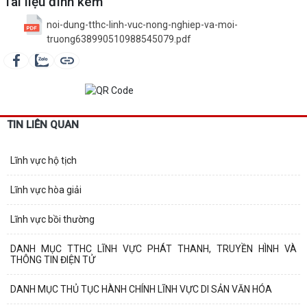
Tài liệu đính kèm
noi-dung-tthc-linh-vuc-nong-nghiep-va-moi-
truong638990510988545079.pdf
TIN LIÊN QUAN
Lĩnh vực hộ tịch
Lĩnh vực hòa giải
Lĩnh vực bồi thường
DANH MỤC TTHC LĨNH VỰC PHÁT THANH, TRUYỀN HÌNH VÀ
THÔNG TIN ĐIỆN TỬ
DANH MỤC THỦ TỤC HÀNH CHÍNH LĨNH VỰC DI SẢN VĂN HÓA