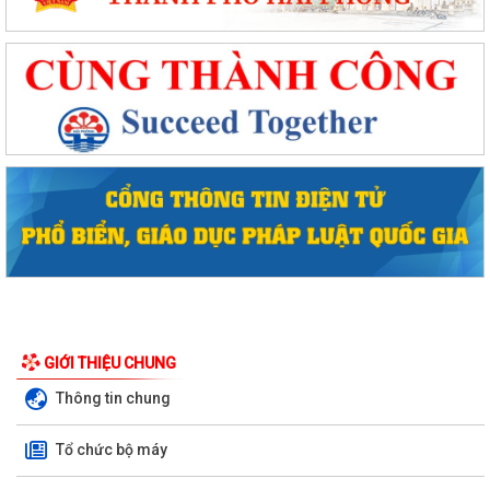
Phường Hồng Bàng tổng kết và trao giải Cuộc thi chính luận về bảo vệ
nền tảng tư tưởng của Đảng năm...
PHƯỜNG HỒNG BÀNG NÂNG CAO CHẤT LƯỢNG SINH HOẠT CHI BỘ TỪ
CƠ SỞ
Trường Tiểu học Đinh Tiên Hoàng (phường Hồng Bàng) tăng kiến thức,
kỹ năng phòng chống đuối nước...
Phường Hồng Bàng tập huấn kiến thức về an toàn thực phẩm cho các
cơ sở kinh doanh dịch vụ ăn uống,...
HỘI NGƯỜI CAO TUỔI PHƯỜNG HỒNG BÀNG TỔ CHỨC HỘI NGHỊ SƠ
GIỚI THIỆU CHUNG
KẾT CÔNG TÁC HỘI 6 THÁNG ĐẦU NĂM 2026
Thông tin chung
ĐẢNG BỘ PHƯỜNG HỒNG BÀNG NGHIÊM TÚC THAM DỰ HỘI NGHỊ
TOÀN QUỐC NGHIÊN CỨU, HỌC TẬP, QUÁN TRIỆT VÀ...
Tổ chức bộ máy
ĐẢNG ỦY - HĐND - UBND - UBMTTQ VIỆT NAM PHƯỜNG PHỐI HỢP