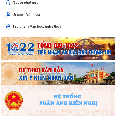
Người phát ngôn
CÙNG TRƯỜNG THPT LƯƠNG KHÁNH THIỆN VÀ...
Di sản - Văn hóa
LỄ THẮP NẾN TRI ÂN CÁC ANH HÙNG LIỆT SĨ NHÂN DỊP KỶ NIỆM 79
NĂM NGÀY THƯƠNG BINH, LIỆT SĨ
Tác phẩm Văn học, nghệ thuật
Phường Hồng Bàng tổ chức Lễ tưởng niệm, cầu siêu Mẹ Việt Nam Anh
hùng và các Anh hùng liệt sĩ
Dâng hương, tưởng niệm các Anh hùng - Liệt sĩ tại các di tích trên địa
bàn thành phố là Đền thờ...
PHƯỜNG HỒNG BÀNG TỔ CHỨC HỘI NGHỊ SƠ KẾT 6 THÁNG ĐẦU NĂM
2026 CÔNG TÁC BẢO VỆ NỀN TẢNG TƯ TƯỞNG CỦA...
Hội Cựu CAND phường Hồng Bàng đi thăm, tặng quà các gia đình
thương binh, thân nhân liệt sỹ CAND
Phường Hồng Bàng phát huy vai trò, nâng cao hiệu lực, hiệu quả hoạt
động của bộ máy chính quyền cơ...
TUỔI TRẺ PHƯỜNG HỒNG BÀNG TỔ CHỨC CHƯƠNG TRÌNH NÓI