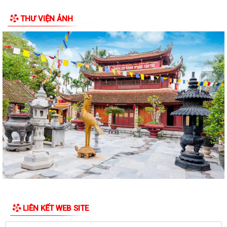
THƯ VIỆN ẢNH
PHƯỜNG HỒNG BÀNG PHỐI HỢP VỚI NHÓM THIỆN NGUYỆN GIA ĐÌNH
TRÍ TUỆ TÌNH NGƯỜI TỔ CHỨC TẶNG QUÀ TRI ÂN...
TRƯỜNG TIỂU HỌC VÀ TRƯỜNG MẦM NON HÙNG VƯƠNG THỰC HIỆN
RA QUÂN QUÉT DỌN NHÀ BIA TƯỞNG NIỆM LIỆT SĨ...
Phường Hồng Bàng tập huấn chuyển đổi số và ứng dụng AI cho cán
bộ, công chức, viên chức phường
TUỔI TRẺ PHƯỜNG HỒNG BÀNG RA QUÂN NGÀY THỨ 7 TÌNH NGUYỆN
DỌN DẸP, CHỈNH TRANG KHUÔN VIÊN ĐỀN LIỆT...
Phường Hồng Bàng phối hợp với nhà hảo tâm là Gia đình ông bà Thiện
Hiền tổ chức thực hiện trao tặng...
Phường Hồng Bàng: Tiếp tục ra quân đồng loạt, quyết liệt thực hiện Chỉ
thị số 17 của UBND thành phố
LIÊN KẾT WEB SITE
ỦY BAN MTTQ VIỆT NAM PHƯỜNG HỒNG BÀNG TỔ CHỨC CHƯƠNG
TRÌNH THĂM, TẶNG QUÀ NGƯỜI CÓ CÔNG VỚI CÁCH...