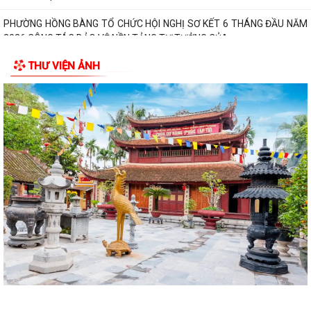
PHƯỜNG HỒNG BÀNG TỔ CHỨC HỘI NGHỊ SƠ KẾT 6 THÁNG ĐẦU NĂM
2026 CÔNG TÁC BẢO VỆ NỀN TẢNG TƯ TƯỞNG CỦA...
THƯ VIỆN ẢNH
Hội Cựu CAND phường Hồng Bàng đi thăm, tặng quà các gia đình
thương binh, thân nhân liệt sỹ CAND
Phường Hồng Bàng phát huy vai trò, nâng cao hiệu lực, hiệu quả hoạt
động của bộ máy chính quyền cơ...
TUỔI TRẺ PHƯỜNG HỒNG BÀNG TỔ CHỨC CHƯƠNG TRÌNH NÓI
CHUYỆN TRUYỀN THỐNG NHÂN KỶ NIỆM 79 NĂM NGÀY...
Đồng chí Nguyễn Văn Tuấn, Bí thư Đảng ủy phường Hồng Bàng được
Chủ tịch UBND thành phố tặng Bằng...
Đoàn lãnh đạo Đảng uỷ - HĐND - UBND - UBMTQ Việt Nam phường
Hồng Bàng thăm và tặng quà các gia đình...
PHƯỜNG HỒNG BÀNG PHỐI HỢP VỚI CÁC ĐƠN VỊ, DOANH NGHIỆP VÀ
CÁC NHÀ HẢO TÂM TỔ CHỨC TẶNG QUÀ TRI ÂN...