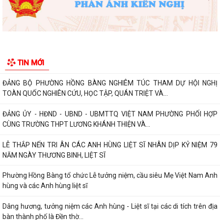
kỹ năng phòng chống đuối nước...
Phường Hồng Bàng tập huấn kiến thức về an toàn thực phẩm cho các
cơ sở kinh doanh dịch vụ ăn uống,...
HỘI NGƯỜI CAO TUỔI PHƯỜNG HỒNG BÀNG TỔ CHỨC HỘI NGHỊ SƠ
KẾT CÔNG TÁC HỘI 6 THÁNG ĐẦU NĂM 2026
TIN MỚI
ĐẢNG BỘ PHƯỜNG HỒNG BÀNG NGHIÊM TÚC THAM DỰ HỘI NGHỊ
TOÀN QUỐC NGHIÊN CỨU, HỌC TẬP, QUÁN TRIỆT VÀ...
ĐẢNG ỦY - HĐND - UBND - UBMTTQ VIỆT NAM PHƯỜNG PHỐI HỢP
CÙNG TRƯỜNG THPT LƯƠNG KHÁNH THIỆN VÀ...
LỄ THẮP NẾN TRI ÂN CÁC ANH HÙNG LIỆT SĨ NHÂN DỊP KỶ NIỆM 79
NĂM NGÀY THƯƠNG BINH, LIỆT SĨ
Phường Hồng Bàng tổ chức Lễ tưởng niệm, cầu siêu Mẹ Việt Nam Anh
hùng và các Anh hùng liệt sĩ
Dâng hương, tưởng niệm các Anh hùng - Liệt sĩ tại các di tích trên địa
bàn thành phố là Đền thờ...