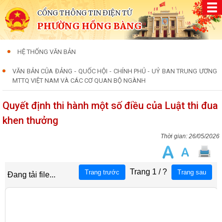
CỔNG THÔNG TIN ĐIỆN TỬ
PHƯỜNG HỒNG BÀNG
HỆ THỐNG VĂN BẢN
VĂN BẢN CỦA ĐẢNG - QUỐC HỘI - CHÍNH PHỦ - UỶ BAN TRUNG ƯƠNG
MTTQ VIỆT NAM VÀ CÁC CƠ QUAN BỘ NGÀNH
Quyết định thi hành một số điều của Luật thi đua
khen thưởng
26/05/2026