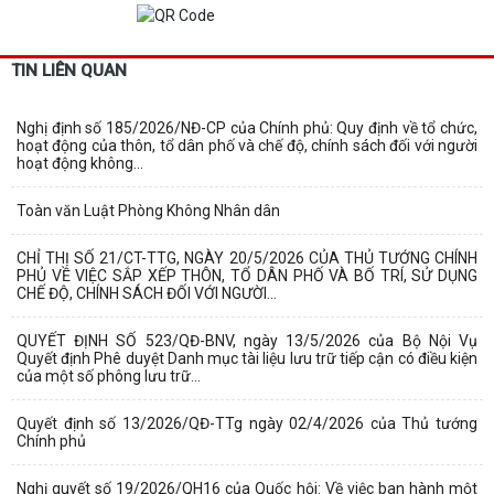
TIN LIÊN QUAN
Nghị định số 185/2026/NĐ-CP của Chính phủ: Quy định về tổ chức,
hoạt động của thôn, tổ dân phố và chế độ, chính sách đối với người
hoạt động không...
Toàn văn Luật Phòng Không Nhân dân
CHỈ THỊ SỐ 21/CT-TTG, NGÀY 20/5/2026 CỦA THỦ TƯỚNG CHÍNH
PHỦ VỀ VIỆC SẮP XẾP THÔN, TỔ DÂN PHỐ VÀ BỐ TRÍ, SỬ DỤNG
CHẾ ĐỘ, CHÍNH SÁCH ĐỐI VỚI NGƯỜI...
QUYẾT ĐỊNH SỐ 523/QĐ-BNV, ngày 13/5/2026 của Bộ Nội Vụ
Quyết định Phê duyệt Danh mục tài liệu lưu trữ tiếp cận có điều kiện
của một số phông lưu trữ...
Quyết định số 13/2026/QĐ-TTg ngày 02/4/2026 của Thủ tướng
Chính phủ
Nghị quyết số 19/2026/QH16 của Quốc hội: Về việc ban hành một