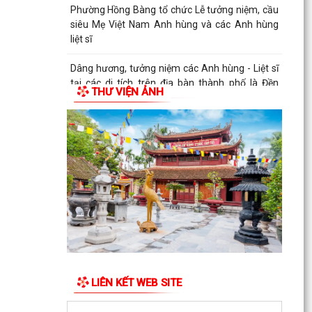
Phường Hồng Bàng tổ chức Lễ tưởng niệm, cầu
siêu Mẹ Việt Nam Anh hùng và các Anh hùng
liệt sĩ
Dâng hương, tưởng niệm các Anh hùng - Liệt sĩ
tại các di tích trên địa bàn thành phố là Đền
THƯ VIỆN ẢNH
thờ...
PHƯỜNG HỒNG BÀNG TỔ CHỨC HỘI NGHỊ SƠ
KẾT 6 THÁNG ĐẦU NĂM 2026 CÔNG TÁC BẢO
VỆ NỀN TẢNG TƯ TƯỞNG CỦA...
Hội Cựu CAND phường Hồng Bàng đi thăm, tặng
quà các gia đình thương binh, thân nhân liệt sỹ
CAND
Phường Hồng Bàng phát huy vai trò, nâng cao
hiệu lực, hiệu quả hoạt động của bộ máy chính
quyền cơ...
LIÊN KẾT WEB SITE
TUỔI TRẺ PHƯỜNG HỒNG BÀNG TỔ CHỨC