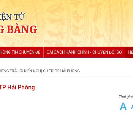
IỆN TỬ
G BÀNG
HÔNG TIN CHUYÊN ĐỀ
CẢI CÁCH HÀNH CHÍNH - CHUYỂN ĐỔI SỐ
HỆ
NG TRẢ LỜI KIẾN NGHỊ CỬ TRI TP HẢI PHÒNG
i TP Hải Phòng