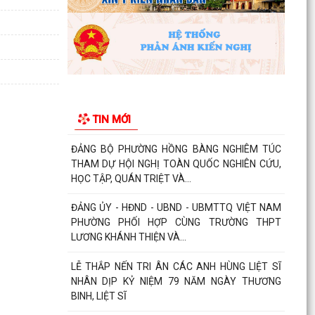
chống đuối nước...
Phường Hồng Bàng tập huấn kiến thức về an
toàn thực phẩm cho các cơ sở kinh doanh dịch
vụ ăn uống,...
HỘI NGƯỜI CAO TUỔI PHƯỜNG HỒNG BÀNG TỔ
CHỨC HỘI NGHỊ SƠ KẾT CÔNG TÁC HỘI 6
TIN MỚI
THÁNG ĐẦU NĂM 2026
ĐẢNG BỘ PHƯỜNG HỒNG BÀNG NGHIÊM TÚC
THAM DỰ HỘI NGHỊ TOÀN QUỐC NGHIÊN CỨU,
HỌC TẬP, QUÁN TRIỆT VÀ...
ĐẢNG ỦY - HĐND - UBND - UBMTTQ VIỆT NAM
PHƯỜNG PHỐI HỢP CÙNG TRƯỜNG THPT
LƯƠNG KHÁNH THIỆN VÀ...
LỄ THẮP NẾN TRI ÂN CÁC ANH HÙNG LIỆT SĨ
NHÂN DỊP KỶ NIỆM 79 NĂM NGÀY THƯƠNG
BINH, LIỆT SĨ