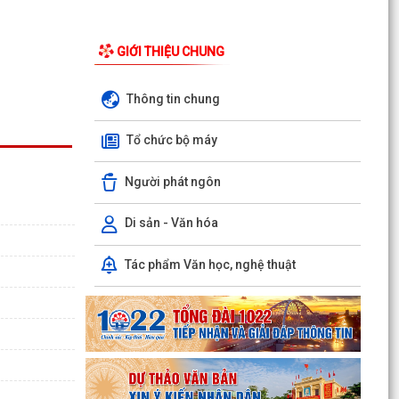
GIỚI THIỆU CHUNG
Thông tin chung
Tổ chức bộ máy
Người phát ngôn
Di sản - Văn hóa
Phường Hồng Bàng tổng kết và trao giải Cuộc
thi chính luận về bảo vệ nền tảng tư tưởng của
Tác phẩm Văn học, nghệ thuật
Đảng năm...
PHƯỜNG HỒNG BÀNG NÂNG CAO CHẤT LƯỢNG
SINH HOẠT CHI BỘ TỪ CƠ SỞ
Trường Tiểu học Đinh Tiên Hoàng (phường
Hồng Bàng) tăng kiến thức, kỹ năng phòng