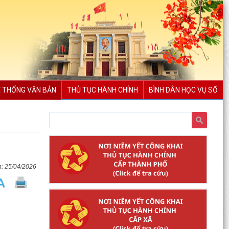
 THỐNG VĂN BẢN
THỦ TỤC HÀNH CHÍNH
BÌNH DÂN HỌC VỤ SỐ
25/04/2026