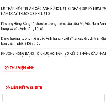
Dâng hương, tưởng niệm các Anh hùng - Liệt sĩ tại các di tích trên địa
bàn thành phố là Đền thờ...
PHƯỜNG HỒNG BÀNG TỔ CHỨC HỘI NGHỊ SƠ KẾT 6 THÁNG ĐẦU NĂM
2026 CÔNG TÁC BẢO VỆ NỀN TẢNG TƯ TƯỞNG CỦA...
Hội Cựu CAND phường Hồng Bàng đi thăm, tặng quà các gia đình
thương binh, thân nhân liệt sỹ CAND
Phường Hồng Bàng phát huy vai trò, nâng cao hiệu lực, hiệu quả hoạt
động của bộ máy chính quyền cơ...
TUỔI TRẺ PHƯỜNG HỒNG BÀNG TỔ CHỨC CHƯƠNG TRÌNH NÓI
CHUYỆN TRUYỀN THỐNG NHÂN KỶ NIỆM 79 NĂM NGÀY...
Đồng chí Nguyễn Văn Tuấn, Bí thư Đảng ủy phường Hồng Bàng được
Chủ tịch UBND thành phố tặng Bằng...
Đoàn lãnh đạo Đảng uỷ - HĐND - UBND - UBMTQ Việt Nam phường
THƯ VIỆN ẢNH
Hồng Bàng thăm và tặng quà các gia đình...