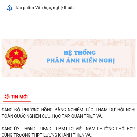
Tác phẩm Văn học, nghệ thuật
Trường Tiểu học Đinh Tiên Hoàng (phường Hồng Bàng) tăng kiến thức,
kỹ năng phòng chống đuối nước...
Phường Hồng Bàng tập huấn kiến thức về an toàn thực phẩm cho các
cơ sở kinh doanh dịch vụ ăn uống,...
HỘI NGƯỜI CAO TUỔI PHƯỜNG HỒNG BÀNG TỔ CHỨC HỘI NGHỊ SƠ
KẾT CÔNG TÁC HỘI 6 THÁNG ĐẦU NĂM 2026
ĐẢNG BỘ PHƯỜNG HỒNG BÀNG NGHIÊM TÚC THAM DỰ HỘI NGHỊ
TOÀN QUỐC NGHIÊN CỨU, HỌC TẬP, QUÁN TRIỆT VÀ...
ĐẢNG ỦY - HĐND - UBND - UBMTTQ VIỆT NAM PHƯỜNG PHỐI HỢP
CÙNG TRƯỜNG THPT LƯƠNG KHÁNH THIỆN VÀ...
LỄ THẮP NẾN TRI ÂN CÁC ANH HÙNG LIỆT SĨ NHÂN DỊP KỶ NIỆM 79
NĂM NGÀY THƯƠNG BINH, LIỆT SĨ
Phường Hồng Bàng tổ chức Lễ tưởng niệm, cầu siêu Mẹ Việt Nam Anh
hùng và các Anh hùng liệt sĩ
TIN MỚI