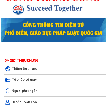
GIỚI THIỆU CHUNG
Thông tin chung
Tổ chức bộ máy
Phường Hồng Bàng tổng kết và trao giải Cuộc thi chính luận về bảo vệ
nền tảng tư tưởng của Đảng năm...
Người phát ngôn
PHƯỜNG HỒNG BÀNG NÂNG CAO CHẤT LƯỢNG SINH HOẠT CHI BỘ TỪ
Di sản - Văn hóa
CƠ SỞ