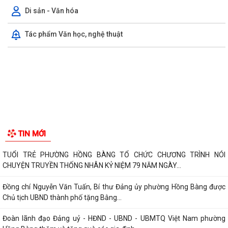
Di sản - Văn hóa
ĐẢNG ỦY - HĐND - UBND - UBMTTQ VIỆT NAM PHƯỜNG PHỐI HỢP
CÙNG TRƯỜNG THPT LƯƠNG KHÁNH THIỆN VÀ...
Tác phẩm Văn học, nghệ thuật
LỄ THẮP NẾN TRI ÂN CÁC ANH HÙNG LIỆT SĨ NHÂN DỊP KỶ NIỆM 79
NĂM NGÀY THƯƠNG BINH, LIỆT SĨ
Phường Hồng Bàng tổ chức Lễ tưởng niệm, cầu siêu Mẹ Việt Nam Anh
hùng và các Anh hùng liệt sĩ
Dâng hương, tưởng niệm các Anh hùng - Liệt sĩ tại các di tích trên địa
bàn thành phố là Đền thờ...
PHƯỜNG HỒNG BÀNG TỔ CHỨC HỘI NGHỊ SƠ KẾT 6 THÁNG ĐẦU NĂM
2026 CÔNG TÁC BẢO VỆ NỀN TẢNG TƯ TƯỞNG CỦA...
Hội Cựu CAND phường Hồng Bàng đi thăm, tặng quà các gia đình
thương binh, thân nhân liệt sỹ CAND
Phường Hồng Bàng phát huy vai trò, nâng cao hiệu lực, hiệu quả hoạt
TIN MỚI
động của bộ máy chính quyền cơ...