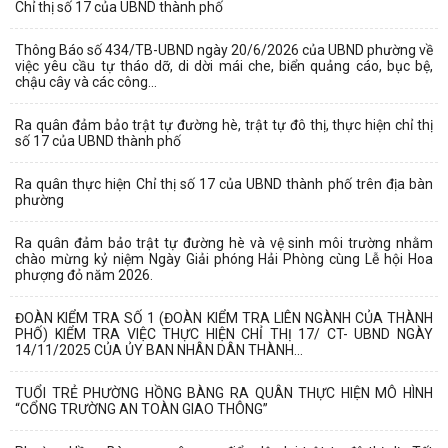
Chỉ thị số 17 của UBND thành phố
Thông Báo số 434/TB-UBND ngày 20/6/2026 của UBND phường về
việc yêu cầu tự tháo dỡ, di dời mái che, biển quảng cáo, bục bệ,
chậu cây và các công...
Ra quân đảm bảo trật tự đường hè, trật tự đô thị, thực hiện chỉ thị
số 17 của UBND thành phố
Ra quân thực hiện Chỉ thị số 17 của UBND thành phố trên địa bàn
phường
Ra quân đảm bảo trật tự đường hè và vệ sinh môi trường nhằm
chào mừng kỷ niệm Ngày Giải phóng Hải Phòng cùng Lễ hội Hoa
phượng đỏ năm 2026.
ĐOÀN KIỂM TRA SỐ 1 (ĐOÀN KIỂM TRA LIÊN NGÀNH CỦA THÀNH
PHỐ) KIỂM TRA VIỆC THỰC HIỆN CHỈ THỊ 17/ CT- UBND NGÀY
14/11/2025 CỦA ỦY BAN NHÂN DÂN THÀNH...
TUỔI TRẺ PHƯỜNG HỒNG BÀNG RA QUÂN THỰC HIỆN MÔ HÌNH
“CỔNG TRƯỜNG AN TOÀN GIAO THÔNG”