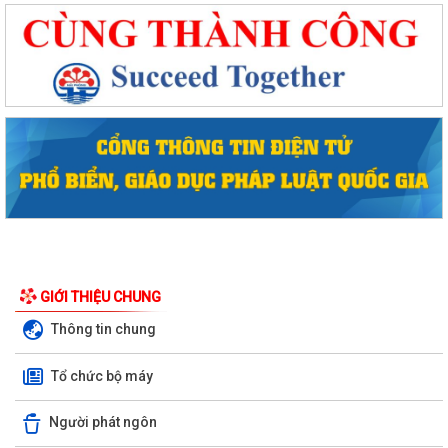
Phường Hồng Bàng tập huấn kiến thức về an toàn thực phẩm cho các
GIỚI THIỆU CHUNG
cơ sở kinh doanh dịch vụ ăn uống,...
Thông tin chung
HỘI NGƯỜI CAO TUỔI PHƯỜNG HỒNG BÀNG TỔ CHỨC HỘI NGHỊ SƠ
KẾT CÔNG TÁC HỘI 6 THÁNG ĐẦU NĂM 2026
Tổ chức bộ máy
ĐẢNG BỘ PHƯỜNG HỒNG BÀNG NGHIÊM TÚC THAM DỰ HỘI NGHỊ
Người phát ngôn
TOÀN QUỐC NGHIÊN CỨU, HỌC TẬP, QUÁN TRIỆT VÀ...