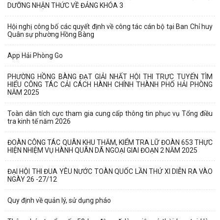
DƯỠNG NHẬN THỨC VỀ ĐẢNG KHÓA 3
Hội nghị công bố các quyết định về công tác cán bộ tại Ban Chỉ huy
Quân sự phường Hồng Bàng
App Hải Phòng Go
PHƯỜNG HỒNG BÀNG ĐẠT GIẢI NHẤT HỘI THI TRỰC TUYẾN TÌM
HIỂU CÔNG TÁC CẢI CÁCH HÀNH CHÍNH THÀNH PHỐ HẢI PHÒNG
NĂM 2025
Toàn dân tích cực tham gia cung cấp thông tin phục vụ Tổng điều
tra kinh tế năm 2026
ĐOÀN CÔNG TÁC QUÂN KHU THĂM, KIỂM TRA LỮ ĐOÀN 653 THỰC
HIỆN NHIỆM VỤ HÀNH QUÂN DÃ NGOẠI GIAI ĐOẠN 2 NĂM 2025
ĐẠI HỘI THI ĐUA YÊU NƯỚC TOÀN QUỐC LẦN THỨ XI DIỄN RA VÀO
NGÀY 26 -27/12
Quy định về quản lý, sử dụng pháo