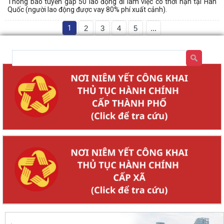
Thông báo tuyển gấp 50 lao động đi làm việc có thời hạn tại Hàn
Quốc (người lao động được vay 80% phí xuất cảnh).
1
2
3
4
5
...