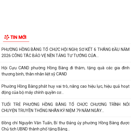
HỘI NGƯỜI CAO TUỔI PHƯỜNG HỒNG BÀNG TỔ CHỨC HỘI NGHỊ SƠ
KẾT CÔNG TÁC HỘI 6 THÁNG ĐẦU NĂM 2026
ĐẢNG BỘ PHƯỜNG HỒNG BÀNG NGHIÊM TÚC THAM DỰ HỘI NGHỊ
TOÀN QUỐC NGHIÊN CỨU, HỌC TẬP, QUÁN TRIỆT VÀ...
ĐẢNG ỦY - HĐND - UBND - UBMTTQ VIỆT NAM PHƯỜNG PHỐI HỢP
CÙNG TRƯỜNG THPT LƯƠNG KHÁNH THIỆN VÀ...
LỄ THẮP NẾN TRI ÂN CÁC ANH HÙNG LIỆT SĨ NHÂN DỊP KỶ NIỆM 79
NĂM NGÀY THƯƠNG BINH, LIỆT SĨ
Phường Hồng Bàng tổ chức Lễ tưởng niệm, cầu siêu Mẹ Việt Nam Anh
hùng và các Anh hùng liệt sĩ
Dâng hương, tưởng niệm các Anh hùng - Liệt sĩ tại các di tích trên địa
TIN MỚI
bàn thành phố là Đền thờ...
PHƯỜNG HỒNG BÀNG TỔ CHỨC HỘI NGHỊ SƠ KẾT 6 THÁNG ĐẦU NĂM
2026 CÔNG TÁC BẢO VỆ NỀN TẢNG TƯ TƯỞNG CỦA...