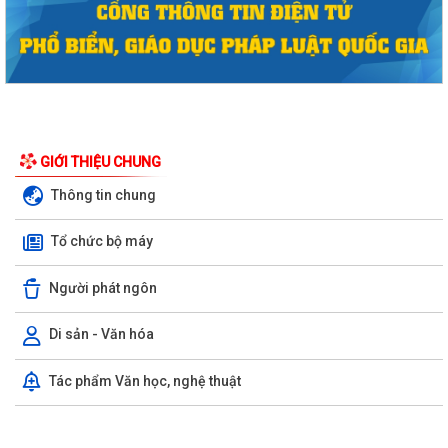
GIỚI THIỆU CHUNG
Thông tin chung
Phường Hồng Bàng tổng kết và trao giải Cuộc thi chính luận về bảo vệ
nền tảng tư tưởng của Đảng năm...
Tổ chức bộ máy
PHƯỜNG HỒNG BÀNG NÂNG CAO CHẤT LƯỢNG SINH HOẠT CHI BỘ TỪ
Người phát ngôn
CƠ SỞ
Di sản - Văn hóa
Trường Tiểu học Đinh Tiên Hoàng (phường Hồng Bàng) tăng kiến thức,
kỹ năng phòng chống đuối nước...
Tác phẩm Văn học, nghệ thuật
Phường Hồng Bàng tập huấn kiến thức về an toàn thực phẩm cho các
cơ sở kinh doanh dịch vụ ăn uống,...