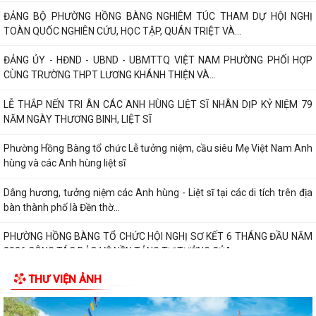
PHƯỜNG HỒNG BÀNG TỔ CHỨC HỘI NGHỊ SƠ KẾT 6 THÁNG ĐẦU NĂM
2026 CÔNG TÁC BẢO VỆ NỀN TẢNG TƯ TƯỞNG CỦA...
Hội Cựu CAND phường Hồng Bàng đi thăm, tặng quà các gia đình
thương binh, thân nhân liệt sỹ CAND
Phường Hồng Bàng phát huy vai trò, nâng cao hiệu lực, hiệu quả hoạt
động của bộ máy chính quyền cơ...
TUỔI TRẺ PHƯỜNG HỒNG BÀNG TỔ CHỨC CHƯƠNG TRÌNH NÓI
CHUYỆN TRUYỀN THỐNG NHÂN KỶ NIỆM 79 NĂM NGÀY...
Đồng chí Nguyễn Văn Tuấn, Bí thư Đảng ủy phường Hồng Bàng được
Chủ tịch UBND thành phố tặng Bằng...
Đoàn lãnh đạo Đảng uỷ - HĐND - UBND - UBMTQ Việt Nam phường
Hồng Bàng thăm và tặng quà các gia đình...
THƯ VIỆN ẢNH
PHƯỜNG HỒNG BÀNG PHỐI HỢP VỚI CÁC ĐƠN VỊ, DOANH NGHIỆP VÀ
CÁC NHÀ HẢO TÂM TỔ CHỨC TẶNG QUÀ TRI ÂN...