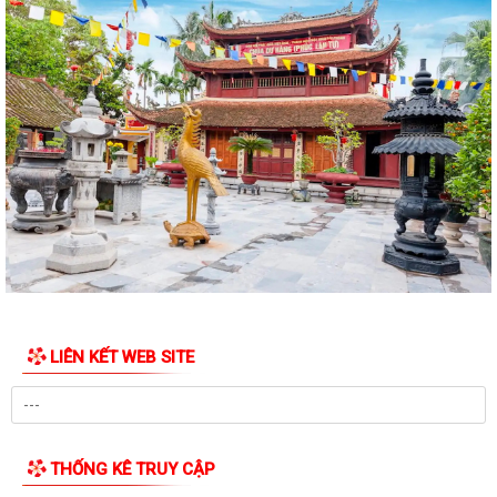
TUỔI TRẺ PHƯỜNG HỒNG BÀNG THĂM, TẶNG QUÀ CÁC GIA ĐÌNH
CHÍNH SÁCH NHÂN KỶ NIỆM 79 NĂM NGÀY THƯƠNG...
Đoàn lãnh đạo Đảng uỷ - HĐND - UBND - UBMTQ Việt Nam phường
Hồng Bàng thăm và tặng quà các gia đình...
THÔNG BÁO: Tổ chức Lễ tưởng niệm và cầu siêu các Bà mẹ Việt Nam
anh hùng, Anh hùng Liệt sĩ nhân...
Đoàn lãnh đạo Đảng uỷ - HĐND - UBND - UBMTQ Việt Nam phường
Hồng Bàng thăm và tặng quà các gia đình...
PHƯỜNG HỒNG BÀNG PHỐI HỢP VỚI NHÓM THIỆN NGUYỆN GIA ĐÌNH
TRÍ TUỆ TÌNH NGƯỜI TỔ CHỨC TẶNG QUÀ TRI ÂN...
LIÊN KẾT WEB SITE
TRƯỜNG TIỂU HỌC VÀ TRƯỜNG MẦM NON HÙNG VƯƠNG THỰC HIỆN
RA QUÂN QUÉT DỌN NHÀ BIA TƯỞNG NIỆM LIỆT SĨ...
Phường Hồng Bàng tập huấn chuyển đổi số và ứng dụng AI cho cán
bộ, công chức, viên chức phường
THỐNG KÊ TRUY CẬP