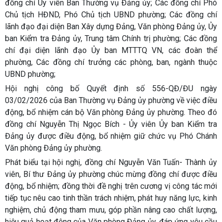
đồng chí Ủy viên Ban Thường vụ Đảng ủy; Các đồng chí Phó
Chủ tịch HĐND, Phó Chủ tịch UBND phường; Các đồng chí
lãnh đạo đại diện Ban Xây dựng Đảng, Văn phòng Đảng ủy, Ủy
ban Kiểm tra Đảng ủy, Trung tâm Chính trị phường; Các đồng
chí đại diện lãnh đạo Ủy ban MTTTQ VN, các đoàn thể
phường, Các đồng chí trưởng các phòng, ban, ngành thuộc
UBND phường;
Hội nghị công bố Quyết định số 556-QĐ/ĐU ngày
03/02/2026 của Ban Thường vụ Đảng ủy phường về việc điều
động, bổ nhiệm cán bộ Văn phòng Đảng ủy phường. Theo đó
đồng chí Nguyễn Thị Ngọc Bích - Ủy viên Ủy ban Kiểm tra
Đảng ủy được điều động, bổ nhiệm giữ chức vụ Phó Chánh
Văn phòng Đảng ủy phường.
Phát biểu tại hội nghị, đồng chí Nguyễn Văn Tuấn- Thành ủy
viên, Bí thư Đảng ủy phường chúc mừng đồng chí được điều
động, bổ nhiệm; đồng thời đề nghị trên cương vị công tác mới
tiếp tục nêu cao tinh thần trách nhiệm, phát huy năng lực, kinh
nghiệm, chủ động tham mưu, góp phần nâng cao chất lượng,
hiệu quả hoạt động của Văn phòng Đảng ủy, đáp ứng yêu cầu