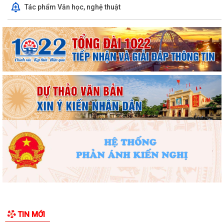
Tác phẩm Văn học, nghệ thuật
Phường Hồng Bàng tập huấn kiến thức về an toàn thực phẩm cho các
cơ sở kinh doanh dịch vụ ăn uống,...
HỘI NGƯỜI CAO TUỔI PHƯỜNG HỒNG BÀNG TỔ CHỨC HỘI NGHỊ SƠ
KẾT CÔNG TÁC HỘI 6 THÁNG ĐẦU NĂM 2026
ĐẢNG BỘ PHƯỜNG HỒNG BÀNG NGHIÊM TÚC THAM DỰ HỘI NGHỊ
TOÀN QUỐC NGHIÊN CỨU, HỌC TẬP, QUÁN TRIỆT VÀ...
ĐẢNG ỦY - HĐND - UBND - UBMTTQ VIỆT NAM PHƯỜNG PHỐI HỢP
CÙNG TRƯỜNG THPT LƯƠNG KHÁNH THIỆN VÀ...
LỄ THẮP NẾN TRI ÂN CÁC ANH HÙNG LIỆT SĨ NHÂN DỊP KỶ NIỆM 79
NĂM NGÀY THƯƠNG BINH, LIỆT SĨ
Phường Hồng Bàng tổ chức Lễ tưởng niệm, cầu siêu Mẹ Việt Nam Anh
hùng và các Anh hùng liệt sĩ
Dâng hương, tưởng niệm các Anh hùng - Liệt sĩ tại các di tích trên địa
TIN MỚI
bàn thành phố là Đền thờ...