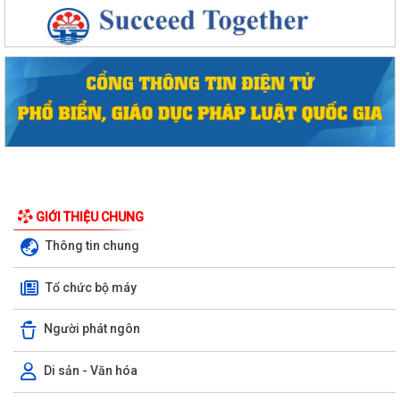
GIỚI THIỆU CHUNG
Thông tin chung
Phường Hồng Bàng tổng kết và trao giải Cuộc thi chính luận về bảo vệ
nền tảng tư tưởng của Đảng năm...
Tổ chức bộ máy
PHƯỜNG HỒNG BÀNG NÂNG CAO CHẤT LƯỢNG SINH HOẠT CHI BỘ TỪ
Người phát ngôn
CƠ SỞ
Di sản - Văn hóa
Trường Tiểu học Đinh Tiên Hoàng (phường Hồng Bàng) tăng kiến thức,
kỹ năng phòng chống đuối nước...