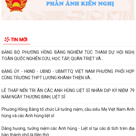
kỹ năng phòng chống đuối nước...
Phường Hồng Bàng tập huấn kiến thức về an toàn thực phẩm cho các
cơ sở kinh doanh dịch vụ ăn uống,...
HỘI NGƯỜI CAO TUỔI PHƯỜNG HỒNG BÀNG TỔ CHỨC HỘI NGHỊ SƠ
TIN MỚI
KẾT CÔNG TÁC HỘI 6 THÁNG ĐẦU NĂM 2026
ĐẢNG BỘ PHƯỜNG HỒNG BÀNG NGHIÊM TÚC THAM DỰ HỘI NGHỊ
TOÀN QUỐC NGHIÊN CỨU, HỌC TẬP, QUÁN TRIỆT VÀ...
ĐẢNG ỦY - HĐND - UBND - UBMTTQ VIỆT NAM PHƯỜNG PHỐI HỢP
CÙNG TRƯỜNG THPT LƯƠNG KHÁNH THIỆN VÀ...
LỄ THẮP NẾN TRI ÂN CÁC ANH HÙNG LIỆT SĨ NHÂN DỊP KỶ NIỆM 79
NĂM NGÀY THƯƠNG BINH, LIỆT SĨ
Phường Hồng Bàng tổ chức Lễ tưởng niệm, cầu siêu Mẹ Việt Nam Anh
hùng và các Anh hùng liệt sĩ
Dâng hương, tưởng niệm các Anh hùng - Liệt sĩ tại các di tích trên địa
bàn thành phố là Đền thờ...