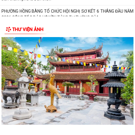
PHƯỜNG HỒNG BÀNG TỔ CHỨC HỘI NGHỊ SƠ KẾT 6 THÁNG ĐẦU NĂM
2026 CÔNG TÁC BẢO VỆ NỀN TẢNG TƯ TƯỞNG CỦA...
THƯ VIỆN ẢNH
Hội Cựu CAND phường Hồng Bàng đi thăm, tặng quà các gia đình
thương binh, thân nhân liệt sỹ CAND
Phường Hồng Bàng phát huy vai trò, nâng cao hiệu lực, hiệu quả hoạt
động của bộ máy chính quyền cơ...
TUỔI TRẺ PHƯỜNG HỒNG BÀNG TỔ CHỨC CHƯƠNG TRÌNH NÓI
CHUYỆN TRUYỀN THỐNG NHÂN KỶ NIỆM 79 NĂM NGÀY...
Đồng chí Nguyễn Văn Tuấn, Bí thư Đảng ủy phường Hồng Bàng được
Chủ tịch UBND thành phố tặng Bằng...
Đoàn lãnh đạo Đảng uỷ - HĐND - UBND - UBMTQ Việt Nam phường
Hồng Bàng thăm và tặng quà các gia đình...
PHƯỜNG HỒNG BÀNG PHỐI HỢP VỚI CÁC ĐƠN VỊ, DOANH NGHIỆP VÀ
CÁC NHÀ HẢO TÂM TỔ CHỨC TẶNG QUÀ TRI ÂN...