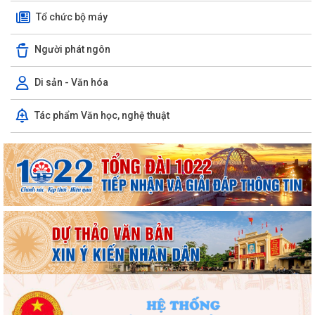
Tổ chức bộ máy
Người phát ngôn
Di sản - Văn hóa
Tác phẩm Văn học, nghệ thuật
Phường Hồng Bàng tổng kết và trao giải Cuộc thi chính luận về bảo vệ
nền tảng tư tưởng của Đảng năm...
PHƯỜNG HỒNG BÀNG NÂNG CAO CHẤT LƯỢNG SINH HOẠT CHI BỘ TỪ
CƠ SỞ
Trường Tiểu học Đinh Tiên Hoàng (phường Hồng Bàng) tăng kiến thức,