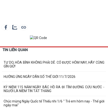
TIN LIÊN QUAN
TỰ DO, HÒA BÌNH KHÔNG PHẢI DỄ. CÓ ĐƯỢC HÔM NAY, HÃY CÙNG
GÌN GIỮ!
HƯỞNG ỨNG NGÀY DÂN SỐ THẾ GIỚI 11/7/2026
KỶ NIỆM 115 NĂM NGÀY BÁC HỒ RA ĐI TÌM ĐƯỜNG CỨU NƯỚC -
NGƯỜI LÀ NIỀM TIN TẤT THẮNG
Chúc mừng Ngày Quốc tế Thiếu nhi 1/6 " Trẻ em hôm nay - Thế giới
ngày mai"