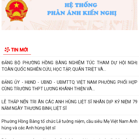
PHƯỜNG HỒNG BÀNG NÂNG CAO CHẤT LƯỢNG SINH HOẠT CHI BỘ TỪ
CƠ SỞ
Trường Tiểu học Đinh Tiên Hoàng (phường Hồng Bàng) tăng kiến thức,
kỹ năng phòng chống đuối nước...
Phường Hồng Bàng tập huấn kiến thức về an toàn thực phẩm cho các
cơ sở kinh doanh dịch vụ ăn uống,...
HỘI NGƯỜI CAO TUỔI PHƯỜNG HỒNG BÀNG TỔ CHỨC HỘI NGHỊ SƠ
TIN MỚI
KẾT CÔNG TÁC HỘI 6 THÁNG ĐẦU NĂM 2026
ĐẢNG BỘ PHƯỜNG HỒNG BÀNG NGHIÊM TÚC THAM DỰ HỘI NGHỊ
TOÀN QUỐC NGHIÊN CỨU, HỌC TẬP, QUÁN TRIỆT VÀ...
ĐẢNG ỦY - HĐND - UBND - UBMTTQ VIỆT NAM PHƯỜNG PHỐI HỢP
CÙNG TRƯỜNG THPT LƯƠNG KHÁNH THIỆN VÀ...
LỄ THẮP NẾN TRI ÂN CÁC ANH HÙNG LIỆT SĨ NHÂN DỊP KỶ NIỆM 79
NĂM NGÀY THƯƠNG BINH, LIỆT SĨ