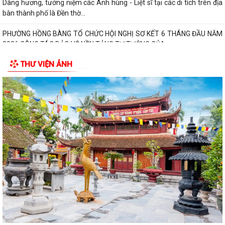
Phường Hồng Bàng tổ chức Lễ tưởng niệm, cầu siêu Mẹ Việt Nam Anh
hùng và các Anh hùng liệt sĩ
Dâng hương, tưởng niệm các Anh hùng - Liệt sĩ tại các di tích trên địa
bàn thành phố là Đền thờ...
PHƯỜNG HỒNG BÀNG TỔ CHỨC HỘI NGHỊ SƠ KẾT 6 THÁNG ĐẦU NĂM
2026 CÔNG TÁC BẢO VỆ NỀN TẢNG TƯ TƯỞNG CỦA...
THƯ VIỆN ẢNH
Hội Cựu CAND phường Hồng Bàng đi thăm, tặng quà các gia đình
thương binh, thân nhân liệt sỹ CAND
Phường Hồng Bàng phát huy vai trò, nâng cao hiệu lực, hiệu quả hoạt
động của bộ máy chính quyền cơ...
TUỔI TRẺ PHƯỜNG HỒNG BÀNG TỔ CHỨC CHƯƠNG TRÌNH NÓI
CHUYỆN TRUYỀN THỐNG NHÂN KỶ NIỆM 79 NĂM NGÀY...
Đồng chí Nguyễn Văn Tuấn, Bí thư Đảng ủy phường Hồng Bàng được
Chủ tịch UBND thành phố tặng Bằng...
Đoàn lãnh đạo Đảng uỷ - HĐND - UBND - UBMTQ Việt Nam phường