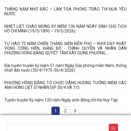
THÁNG NĂM NHỚ BÁC – LAN TỎA PHONG TRÀO THI ĐUA YÊU
NƯỚC
NHIỆT LIỆT CHÀO MỪNG KỶ NIỆM 136 NĂM NGÀY SINH CHỦ TỊCH
HỒ CHÍ MINH (19/5/1890 – 19/5/2026)
TỰ HÀO 72 NĂM CHIẾN THẮNG ĐIỆN BIÊN PHỦ – KHƠI DẬY KHÁT
VỌNG CỐNG HIẾN, ĐẢNG BỘ - CHÍNH QUYỀN VÀ NHÂN DÂN
PHƯỜNG HỒNG BÀNG QUYẾT TÂM XÂY DỰNG PHƯỜNG...
Bài tuyên truyền kỷ niệm 51 năm Ngày Giải phóng miền Nam, thống
nhất đất nước (30/4/1975-30/4/2026)
PHƯỜNG HỒNG BÀNG TỔ CHỨC DÂNG HƯƠNG TƯỞNG NIỆM CÁC
ANH HÙNG LIỆT SĨ NHÂN DỊP 30/4 VÀ 1/5
Tuyên truyền Kỷ niệm 120 năm Ngày sinh đồng chí Hà Huy Tập
1
2
3