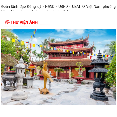
Đoàn lãnh đạo Đảng uỷ - HĐND - UBND - UBMTQ Việt Nam phường
Hồng Bàng thăm và tặng quà các gia đình...
THƯ VIỆN ẢNH
PHƯỜNG HỒNG BÀNG PHỐI HỢP VỚI CÁC ĐƠN VỊ, DOANH NGHIỆP VÀ
CÁC NHÀ HẢO TÂM TỔ CHỨC TẶNG QUÀ TRI ÂN...
TUỔI TRẺ PHƯỜNG HỒNG BÀNG THĂM, TẶNG QUÀ CÁC GIA ĐÌNH
CHÍNH SÁCH NHÂN KỶ NIỆM 79 NĂM NGÀY THƯƠNG...
Đoàn lãnh đạo Đảng uỷ - HĐND - UBND - UBMTQ Việt Nam phường
Hồng Bàng thăm và tặng quà các gia đình...
THÔNG BÁO: Tổ chức Lễ tưởng niệm và cầu siêu các Bà mẹ Việt Nam
anh hùng, Anh hùng Liệt sĩ nhân...
Đoàn lãnh đạo Đảng uỷ - HĐND - UBND - UBMTQ Việt Nam phường
Hồng Bàng thăm và tặng quà các gia đình...
PHƯỜNG HỒNG BÀNG PHỐI HỢP VỚI NHÓM THIỆN NGUYỆN GIA ĐÌNH
TRÍ TUỆ TÌNH NGƯỜI TỔ CHỨC TẶNG QUÀ TRI ÂN...