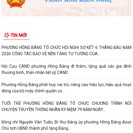
Phường Hồng Bàng tổ chức Lễ tưởng niệm, cầu siêu Mẹ Việt Nam Anh
hùng và các Anh hùng liệt sĩ
Dâng hương, tưởng niệm các Anh hùng - Liệt sĩ tại các di tích trên địa
TIN MỚI
bàn thành phố là Đền thờ...
PHƯỜNG HỒNG BÀNG TỔ CHỨC HỘI NGHỊ SƠ KẾT 6 THÁNG ĐẦU NĂM
2026 CÔNG TÁC BẢO VỆ NỀN TẢNG TƯ TƯỞNG CỦA...
Hội Cựu CAND phường Hồng Bàng đi thăm, tặng quà các gia đình
thương binh, thân nhân liệt sỹ CAND
Phường Hồng Bàng phát huy vai trò, nâng cao hiệu lực, hiệu quả hoạt
động của bộ máy chính quyền cơ...
TUỔI TRẺ PHƯỜNG HỒNG BÀNG TỔ CHỨC CHƯƠNG TRÌNH NÓI
CHUYỆN TRUYỀN THỐNG NHÂN KỶ NIỆM 79 NĂM NGÀY...
Đồng chí Nguyễn Văn Tuấn, Bí thư Đảng ủy phường Hồng Bàng được
Chủ tịch UBND thành phố tặng Bằng...