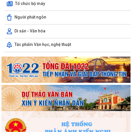
nền tảng tư tưởng của Đảng năm...
Tổ chức bộ máy
PHƯỜNG HỒNG BÀNG NÂNG CAO CHẤT LƯỢNG SINH HOẠT CHI BỘ TỪ
Người phát ngôn
CƠ SỞ
Di sản - Văn hóa
Trường Tiểu học Đinh Tiên Hoàng (phường Hồng Bàng) tăng kiến thức,
kỹ năng phòng chống đuối nước...
Tác phẩm Văn học, nghệ thuật
Phường Hồng Bàng tập huấn kiến thức về an toàn thực phẩm cho các
cơ sở kinh doanh dịch vụ ăn uống,...
HỘI NGƯỜI CAO TUỔI PHƯỜNG HỒNG BÀNG TỔ CHỨC HỘI NGHỊ SƠ
KẾT CÔNG TÁC HỘI 6 THÁNG ĐẦU NĂM 2026
ĐẢNG BỘ PHƯỜNG HỒNG BÀNG NGHIÊM TÚC THAM DỰ HỘI NGHỊ
TOÀN QUỐC NGHIÊN CỨU, HỌC TẬP, QUÁN TRIỆT VÀ...
ĐẢNG ỦY - HĐND - UBND - UBMTTQ VIỆT NAM PHƯỜNG PHỐI HỢP
CÙNG TRƯỜNG THPT LƯƠNG KHÁNH THIỆN VÀ...
LỄ THẮP NẾN TRI ÂN CÁC ANH HÙNG LIỆT SĨ NHÂN DỊP KỶ NIỆM 79
NĂM NGÀY THƯƠNG BINH, LIỆT SĨ