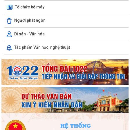
Tổ chức bộ máy
Người phát ngôn
Di sản - Văn hóa
Tác phẩm Văn học, nghệ thuật
Phường Hồng Bàng tổng kết và trao giải Cuộc thi chính luận về bảo vệ
nền tảng tư tưởng của Đảng năm...
PHƯỜNG HỒNG BÀNG NÂNG CAO CHẤT LƯỢNG SINH HOẠT CHI BỘ TỪ
CƠ SỞ
Trường Tiểu học Đinh Tiên Hoàng (phường Hồng Bàng) tăng kiến thức,
kỹ năng phòng chống đuối nước...
Phường Hồng Bàng tập huấn kiến thức về an toàn thực phẩm cho các