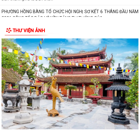
2026 CÔNG TÁC BẢO VỆ NỀN TẢNG TƯ TƯỞNG CỦA...
Hội Cựu CAND phường Hồng Bàng đi thăm, tặng quà các gia đình
thương binh, thân nhân liệt sỹ CAND
THƯ VIỆN ẢNH
Phường Hồng Bàng phát huy vai trò, nâng cao hiệu lực, hiệu quả hoạt
động của bộ máy chính quyền cơ...
TUỔI TRẺ PHƯỜNG HỒNG BÀNG TỔ CHỨC CHƯƠNG TRÌNH NÓI
CHUYỆN TRUYỀN THỐNG NHÂN KỶ NIỆM 79 NĂM NGÀY...
Đồng chí Nguyễn Văn Tuấn, Bí thư Đảng ủy phường Hồng Bàng được
Chủ tịch UBND thành phố tặng Bằng...
Đoàn lãnh đạo Đảng uỷ - HĐND - UBND - UBMTQ Việt Nam phường
Hồng Bàng thăm và tặng quà các gia đình...
PHƯỜNG HỒNG BÀNG PHỐI HỢP VỚI CÁC ĐƠN VỊ, DOANH NGHIỆP VÀ
CÁC NHÀ HẢO TÂM TỔ CHỨC TẶNG QUÀ TRI ÂN...
TUỔI TRẺ PHƯỜNG HỒNG BÀNG THĂM, TẶNG QUÀ CÁC GIA ĐÌNH
CHÍNH SÁCH NHÂN KỶ NIỆM 79 NĂM NGÀY THƯƠNG...