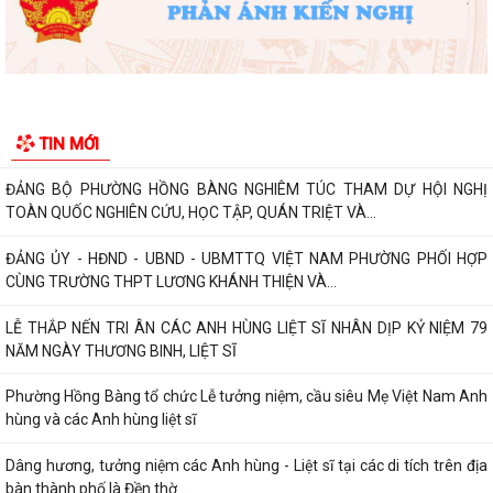
cơ sở kinh doanh dịch vụ ăn uống,...
HỘI NGƯỜI CAO TUỔI PHƯỜNG HỒNG BÀNG TỔ CHỨC HỘI NGHỊ SƠ
KẾT CÔNG TÁC HỘI 6 THÁNG ĐẦU NĂM 2026
ĐẢNG BỘ PHƯỜNG HỒNG BÀNG NGHIÊM TÚC THAM DỰ HỘI NGHỊ
TIN MỚI
TOÀN QUỐC NGHIÊN CỨU, HỌC TẬP, QUÁN TRIỆT VÀ...
ĐẢNG ỦY - HĐND - UBND - UBMTTQ VIỆT NAM PHƯỜNG PHỐI HỢP
CÙNG TRƯỜNG THPT LƯƠNG KHÁNH THIỆN VÀ...
LỄ THẮP NẾN TRI ÂN CÁC ANH HÙNG LIỆT SĨ NHÂN DỊP KỶ NIỆM 79
NĂM NGÀY THƯƠNG BINH, LIỆT SĨ
Phường Hồng Bàng tổ chức Lễ tưởng niệm, cầu siêu Mẹ Việt Nam Anh
hùng và các Anh hùng liệt sĩ
Dâng hương, tưởng niệm các Anh hùng - Liệt sĩ tại các di tích trên địa
bàn thành phố là Đền thờ...
PHƯỜNG HỒNG BÀNG TỔ CHỨC HỘI NGHỊ SƠ KẾT 6 THÁNG ĐẦU NĂM