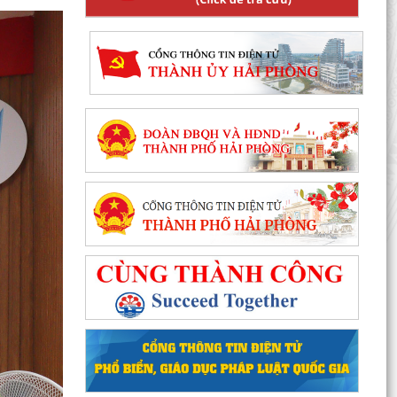
Phường Hồng Bàng tập huấn kiến thức về an
toàn thực phẩm cho các cơ sở kinh doanh dịch
vụ ăn uống,...
HỘI NGƯỜI CAO TUỔI PHƯỜNG HỒNG BÀNG TỔ
CHỨC HỘI NGHỊ SƠ KẾT CÔNG TÁC HỘI 6
THÁNG ĐẦU NĂM 2026
ĐẢNG BỘ PHƯỜNG HỒNG BÀNG NGHIÊM TÚC