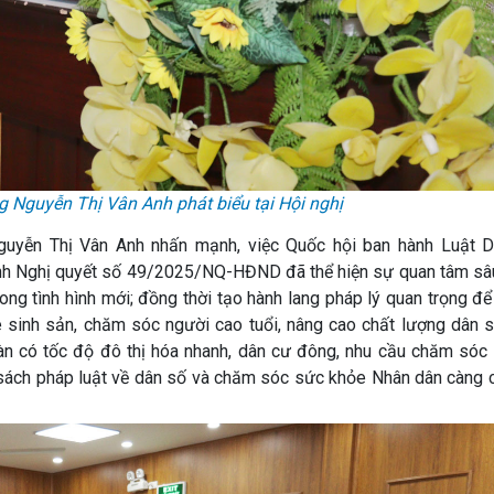
 Nguyễn Thị Vân Anh phát biểu tại Hội nghị
guyễn Thị Vân Anh nhấn mạnh, việc Quốc hội ban hành Luật 
 Nghị quyết số 49/2025/NQ-HĐND đã thể hiện sự quan tâm sâ
ng tình hình mới; đồng thời tạo hành lang pháp lý quan trọng để 
sinh sản, chăm sóc người cao tuổi, nâng cao chất lượng dân s
bàn có tốc độ đô thị hóa nhanh, dân cư đông, nhu cầu chăm sóc
nh sách pháp luật về dân số và chăm sóc sức khỏe Nhân dân càng 