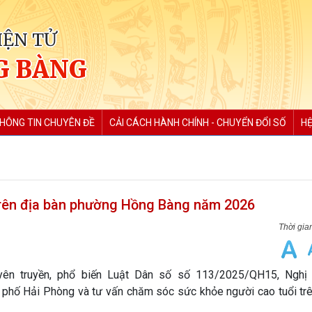
IỆN TỬ
G BÀNG
HÔNG TIN CHUYÊN ĐỀ
CẢI CÁCH HÀNH CHÍNH - CHUYỂN ĐỔI SỐ
HỆ
trên địa bàn phường Hồng Bàng năm 2026
yên truyền, phổ biến Luật Dân số số 113/2025/QH15, Nghị
 Hải Phòng và tư vấn chăm sóc sức khỏe người cao tuổi trê