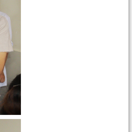
TUỔI TRẺ PHƯỜNG HỒNG BÀNG XUNG KÍCH
HƯỞNG ỨNG CHIẾN DỊCH “MÙA HÈ SỐ CÙNG
VNeID” – LAN TỎA PHONG...
PHƯỜNG HỒNG BÀNG: SƠ KẾT 6 THÁNG ĐẦU
NĂM 2026, QUYẾT TÂM HOÀN THÀNH THẮNG
LỢI CÁC MỤC TIÊU, NHIỆM...
Đoàn đại biểu phường Hồng Bàng tổ chức dâng
hương, tri ân các anh hùng liệt sỹ nhân dịp kỷ
niệm 79...
Phó Chủ tịch Thường trực HĐND thành phố Đào
Trọng Đức tiếp xúc cử tri chuẩn bị Kỳ họp
thường lệ...
CHI BỘ TRẠM Y TẾ PHƯỜNG HỒNG BÀNG
TRANG TRỌNG TỔ CHỨC LỄ KẾT NẠP ĐẢNG
VIÊN MỚI
Danh sách đầu mối tiếp nhận và cung cấp thông
tin của UBND phường Hồng Bàng