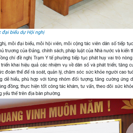
 đại biểu dự Hội nghị
, mỗi đại biểu, mỗi hội viên, mỗi cộng tác viên dân số tiếp tụ
chủ trương của Đảng, chính sách, pháp luật của Nhà nước và kiến
ồng chí đề nghị Trạm Y tế phường tiếp tục phát huy vai trò nòng
iển khai hiệu quả các nhiệm vụ về dân số và phát triển; tăng c
ức đoàn thể để rà soát, quản lý, chăm sóc sức khỏe người cao tuổ
ớng dễ hiểu, phù hợp với từng nhóm đối tượng; tăng cường ứng 
ộng đồng; thực hiện tốt công tác khám, tư vấn, theo dõi sức kh
g yếu thế trên địa bàn phường.