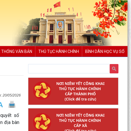
 THỐNG VĂN BẢN
THỦ TỤC HÀNH CHÍNH
BÌNH DÂN HỌC VỤ SỐ
20/05/2026
 quyết số
n địa bàn