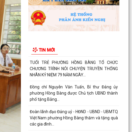
VỆ NỀN TẢNG TƯ TƯỞNG CỦA...
Hội Cựu CAND phường Hồng Bàng đi thăm, tặng
quà các gia đình thương binh, thân nhân liệt sỹ
CAND
Phường Hồng Bàng phát huy vai trò, nâng cao
hiệu lực, hiệu quả hoạt động của bộ máy chính
TIN MỚI
quyền cơ...
TUỔI TRẺ PHƯỜNG HỒNG BÀNG TỔ CHỨC
CHƯƠNG TRÌNH NÓI CHUYỆN TRUYỀN THỐNG
NHÂN KỶ NIỆM 79 NĂM NGÀY...
Đồng chí Nguyễn Văn Tuấn, Bí thư Đảng ủy
phường Hồng Bàng được Chủ tịch UBND thành
phố tặng Bằng...
Đoàn lãnh đạo Đảng uỷ - HĐND - UBND - UBMTQ
Việt Nam phường Hồng Bàng thăm và tặng quà
các gia đình...