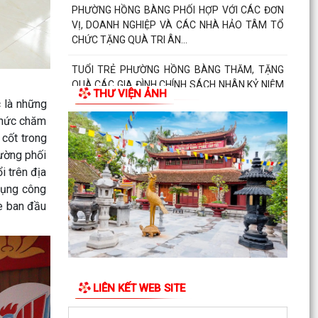
PHƯỜNG HỒNG BÀNG PHỐI HỢP VỚI CÁC ĐƠN
VỊ, DOANH NGHIỆP VÀ CÁC NHÀ HẢO TÂM TỔ
CHỨC TẶNG QUÀ TRI ÂN...
TUỔI TRẺ PHƯỜNG HỒNG BÀNG THĂM, TẶNG
QUÀ CÁC GIA ĐÌNH CHÍNH SÁCH NHÂN KỶ NIỆM
THƯ VIỆN ẢNH
79 NĂM NGÀY THƯƠNG...
c là những
 thức chăm
Đoàn lãnh đạo Đảng uỷ - HĐND - UBND - UBMTQ
 cốt trong
Việt Nam phường Hồng Bàng thăm và tặng quà
ường phối
các gia đình...
i trên địa
dụng công
THÔNG BÁO: Tổ chức Lễ tưởng niệm và cầu
siêu các Bà mẹ Việt Nam anh hùng, Anh hùng
ỏe ban đầu
Liệt sĩ nhân...
Đoàn lãnh đạo Đảng uỷ - HĐND - UBND - UBMTQ
Việt Nam phường Hồng Bàng thăm và tặng quà
các gia đình...
LIÊN KẾT WEB SITE
PHƯỜNG HỒNG BÀNG PHỐI HỢP VỚI NHÓM