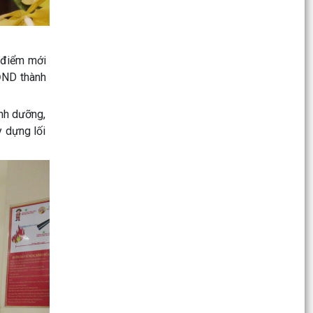
ỦY BAN MTTQ VIỆT NAM PHƯỜNG HỒNG BÀNG
TỔ CHỨC CHƯƠNG TRÌNH THĂM, TẶNG QUÀ
NGƯỜI CÓ CÔNG VỚI CÁCH...
, điểm mới
ĐND thành
Thành tích của thiếu nhi phường Hồng Bàng tại
Lễ trao giải và Khai mạc Triển lãm Cuộc thi Vẽ
inh dưỡng,
tranh...
 dựng lối
Thông báo về việc trẻ bị bỏ rơi
Ủy ban MTTQ Việt Nam phường Hồng Bàng ra
mắt mô hình “Chung tay vì trẻ mồ côi”
Phường Hồng Bàng trao Giấy chứng nhận
quyền sử dụng đất cho Câu lạc bộ Bạch Đằng
ĐOÀN PHƯỜNG HỒNG BÀNG TỔ CHỨC HỘI NGHỊ
SƠ KẾT CÔNG TÁC ĐOÀN VÀ PHONG TRÀO
THANH THIẾU NHI 6 THÁNG...