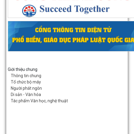
Phường Hồng Bàng tổng kết và trao giải Cuộc thi chính luận về bảo
nền tảng tư tưởng của Đảng năm...
Giới thiệu chung
Thông tin chung
PHƯỜNG HỒNG BÀNG NÂNG CAO CHẤT LƯỢNG SINH HOẠT CHI BỘ
Tổ chức bộ máy
CƠ SỞ
Người phát ngôn
Di sản - Văn hóa
Trường Tiểu học Đinh Tiên Hoàng (phường Hồng Bàng) tăng kiến th
Tác phẩm Văn học, nghệ thuật
kỹ năng phòng chống đuối nước...
Phường Hồng Bàng tập huấn kiến thức về an toàn thực phẩm cho 
cơ sở kinh doanh dịch vụ ăn uống,...