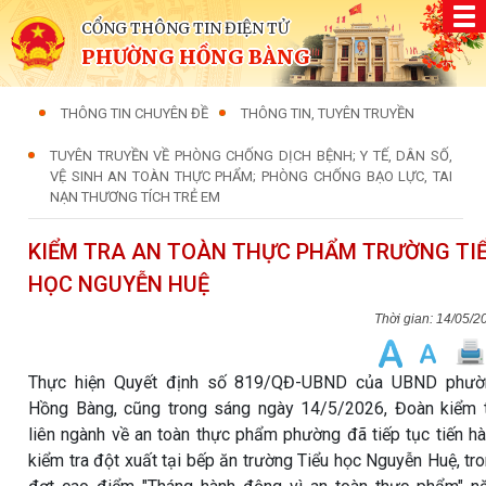
CỔNG THÔNG TIN ĐIỆN TỬ
PHƯỜNG HỒNG BÀNG
THÔNG TIN CHUYÊN ĐỀ
THÔNG TIN, TUYÊN TRUYỀN
TUYÊN TRUYỀN VỀ PHÒNG CHỐNG DỊCH BỆNH; Y TẾ, DÂN SỐ,
VỆ SINH AN TOÀN THỰC PHẨM; PHÒNG CHỐNG BẠO LỰC, TAI
NẠN THƯƠNG TÍCH TRẺ EM
KIỂM TRA AN TOÀN THỰC PHẨM TRƯỜNG TI
HỌC NGUYỄN HUỆ
14/05/2
Thực hiện Quyết định số 819/QĐ-UBND của UBND phườ
Hồng Bàng, cũng trong sáng ngày 14/5/2026, Đoàn kiểm 
liên ngành về an toàn thực phẩm phường đã tiếp tục tiến h
kiểm tra đột xuất tại bếp ăn trường Tiểu học Nguyễn Huệ, tr