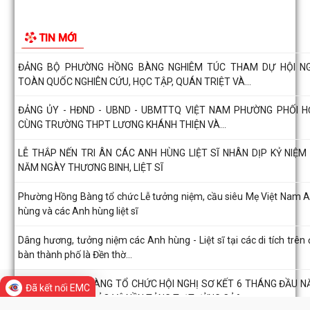
HỘI NGƯỜI CAO TUỔI PHƯỜNG HỒNG BÀNG TỔ CHỨC HỘI NGHỊ
KẾT CÔNG TÁC HỘI 6 THÁNG ĐẦU NĂM 2026
ĐẢNG BỘ PHƯỜNG HỒNG BÀNG NGHIÊM TÚC THAM DỰ HỘI NG
TOÀN QUỐC NGHIÊN CỨU, HỌC TẬP, QUÁN TRIỆT VÀ...
ĐẢNG ỦY - HĐND - UBND - UBMTTQ VIỆT NAM PHƯỜNG PHỐI 
CÙNG TRƯỜNG THPT LƯƠNG KHÁNH THIỆN VÀ...
LỄ THẮP NẾN TRI ÂN CÁC ANH HÙNG LIỆT SĨ NHÂN DỊP KỶ NIỆM
TIN MỚI
NĂM NGÀY THƯƠNG BINH, LIỆT SĨ
Phường Hồng Bàng tổ chức Lễ tưởng niệm, cầu siêu Mẹ Việt Nam 
hùng và các Anh hùng liệt sĩ
Dâng hương, tưởng niệm các Anh hùng - Liệt sĩ tại các di tích trên 
bàn thành phố là Đền thờ...
PHƯỜNG HỒNG BÀNG TỔ CHỨC HỘI NGHỊ SƠ KẾT 6 THÁNG ĐẦU 
2026 CÔNG TÁC BẢO VỆ NỀN TẢNG TƯ TƯỞNG CỦA...
Đã kết nối EMC
Hội Cựu CAND phường Hồng Bàng đi thăm, tặng quà các gia đ