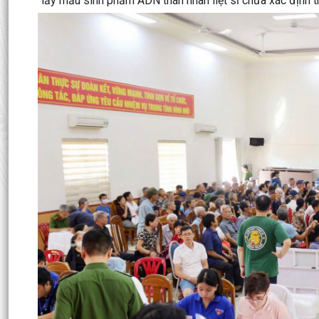
lấy mẫu sinh phẩm ADN thân nhân liệt sĩ chưa xác định th