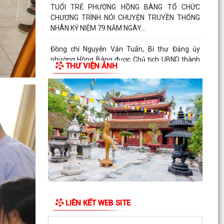
TUỔI TRẺ PHƯỜNG HỒNG BÀNG TỔ CHỨC
CHƯƠNG TRÌNH NÓI CHUYỆN TRUYỀN THỐNG
NHÂN KỶ NIỆM 79 NĂM NGÀY...
Đồng chí Nguyễn Văn Tuấn, Bí thư Đảng ủy
phường Hồng Bàng được Chủ tịch UBND thành
THƯ VIỆN ẢNH
phố tặng Bằng...
Đoàn lãnh đạo Đảng uỷ - HĐND - UBND - UBMTQ
Việt Nam phường Hồng Bàng thăm và tặng quà
các gia đình...
PHƯỜNG HỒNG BÀNG PHỐI HỢP VỚI CÁC ĐƠN
VỊ, DOANH NGHIỆP VÀ CÁC NHÀ HẢO TÂM TỔ
CHỨC TẶNG QUÀ TRI ÂN...
TUỔI TRẺ PHƯỜNG HỒNG BÀNG THĂM, TẶNG
QUÀ CÁC GIA ĐÌNH CHÍNH SÁCH NHÂN KỶ NIỆM
79 NĂM NGÀY THƯƠNG...
LIÊN KẾT WEB SITE
Đoàn lãnh đạo Đảng uỷ - HĐND - UBND - UBMTQ