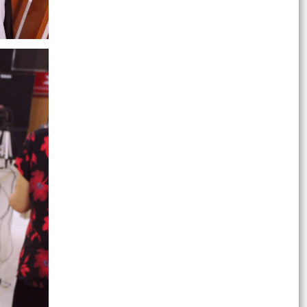
Thông báo về việc trẻ bị bỏ rơi
Ủy ban MTTQ Việt Nam phường Hồng Bàng ra
mắt mô hình “Chung tay vì trẻ mồ côi”
Phường Hồng Bàng trao Giấy chứng nhận
quyền sử dụng đất cho Câu lạc bộ Bạch Đằng
ĐOÀN PHƯỜNG HỒNG BÀNG TỔ CHỨC HỘI NGHỊ
SƠ KẾT CÔNG TÁC ĐOÀN VÀ PHONG TRÀO
THANH THIẾU NHI 6 THÁNG...
TUỔI TRẺ PHƯỜNG HỒNG BÀNG XUNG KÍCH
HƯỞNG ỨNG CHIẾN DỊCH “MÙA HÈ SỐ CÙNG
VNeID” – LAN TỎA PHONG...
PHƯỜNG HỒNG BÀNG: SƠ KẾT 6 THÁNG ĐẦU
NĂM 2026, QUYẾT TÂM HOÀN THÀNH THẮNG
LỢI CÁC MỤC TIÊU, NHIỆM...
Đoàn đại biểu phường Hồng Bàng tổ chức dâng
hương, tri ân các anh hùng liệt sỹ nhân dịp kỷ