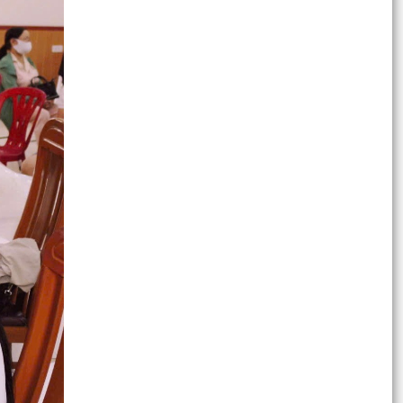
TUỔI TRẺ PHƯỜNG HỒNG BÀNG RA QUÂN
NGÀY THỨ 7 TÌNH NGUYỆN DỌN DẸP, CHỈNH
TRANG KHUÔN VIÊN ĐỀN LIỆT...
Phường Hồng Bàng phối hợp với nhà hảo tâm là
Gia đình ông bà Thiện Hiền tổ chức thực hiện
trao tặng...
Phường Hồng Bàng: Tiếp tục ra quân đồng loạt,
quyết liệt thực hiện Chỉ thị số 17 của UBND
thành phố
ỦY BAN MTTQ VIỆT NAM PHƯỜNG HỒNG BÀNG
TỔ CHỨC CHƯƠNG TRÌNH THĂM, TẶNG QUÀ
NGƯỜI CÓ CÔNG VỚI CÁCH...
Thành tích của thiếu nhi phường Hồng Bàng tại
Lễ trao giải và Khai mạc Triển lãm Cuộc thi Vẽ
tranh...