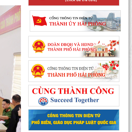
Phường Hồng Bàng tổng kết và trao giải Cuộc
thi chính luận về bảo vệ nền tảng tư tưởng của
Đảng năm...
PHƯỜNG HỒNG BÀNG NÂNG CAO CHẤT LƯỢNG
SINH HOẠT CHI BỘ TỪ CƠ SỞ
Trường Tiểu học Đinh Tiên Hoàng (phường