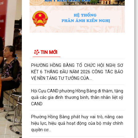
BINH, LIỆT SĨ
Phường Hồng Bàng tổ chức Lễ tưởng niệm, cầu
siêu Mẹ Việt Nam Anh hùng và các Anh hùng
liệt sĩ
Dâng hương, tưởng niệm các Anh hùng - Liệt sĩ
tại các di tích trên địa bàn thành phố là Đền
TIN MỚI
thờ...
PHƯỜNG HỒNG BÀNG TỔ CHỨC HỘI NGHỊ SƠ
KẾT 6 THÁNG ĐẦU NĂM 2026 CÔNG TÁC BẢO
VỆ NỀN TẢNG TƯ TƯỞNG CỦA...
Hội Cựu CAND phường Hồng Bàng đi thăm, tặng
quà các gia đình thương binh, thân nhân liệt sỹ
CAND
Phường Hồng Bàng phát huy vai trò, nâng cao
hiệu lực, hiệu quả hoạt động của bộ máy chính
quyền cơ...