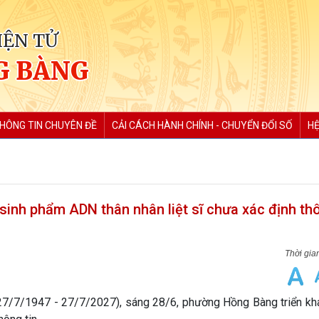
IỆN TỬ
G BÀNG
HÔNG TIN CHUYÊN ĐỀ
CẢI CÁCH HÀNH CHÍNH - CHUYỂN ĐỔI SỐ
HỆ
inh phẩm ADN thân nhân liệt sĩ chưa xác định thô
27/7/1947 - 27/7/2027), sáng 28/6, phường Hồng Bàng triển kha