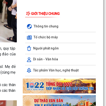
Hồng Bàng) tăng kiến thức, kỹ năng phòng
chống đuối nước...
GIỚI THIỆU CHUNG
Phường Hồng Bàng tập huấn kiến thức về an
toàn thực phẩm cho các cơ sở kinh doanh dịch
Thông tin chung
vụ ăn uống,...
Tổ chức bộ máy
HỘI NGƯỜI CAO TUỔI PHƯỜNG HỒNG BÀNG TỔ
CHỨC HỘI NGHỊ SƠ KẾT CÔNG TÁC HỘI 6
THÁNG ĐẦU NĂM 2026
, quy tập
Người phát ngôn
ng đảo của
ĐẢNG BỘ PHƯỜNG HỒNG BÀNG NGHIÊM TÚC
Di sản - Văn hóa
THAM DỰ HỘI NGHỊ TOÀN QUỐC NGHIÊN CỨU,
 sĩ. Mẹ đẻ
HỌC TẬP, QUÁN TRIỆT VÀ...
Tác phẩm Văn học, nghệ thuật
ĩ (cùng mẹ
ĐẢNG ỦY - HĐND - UBND - UBMTTQ VIỆT NAM
PHƯỜNG PHỐI HỢP CÙNG TRƯỜNG THPT
i các thân
LƯƠNG KHÁNH THIỆN VÀ...
h các thân
LỄ THẮP NẾN TRI ÂN CÁC ANH HÙNG LIỆT SĨ
NHÂN DỊP KỶ NIỆM 79 NĂM NGÀY THƯƠNG