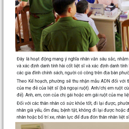
Đây là hoạt động mang ý nghĩa nhân văn sâu sắc, nhằm 
và xác định danh tính hài cốt liệt sĩ và xác định danh tính
các gia đình chính sách, người có công trên địa bàn phư
Theo Kế hoạch, phường sẽ thu nhận mẫu ADN đối với thâ
của mẹ đẻ của liệt sĩ (bà ngoại ruột). Anh/chị em ruột cù
đẻ). Anh, em, con của chị gái hoặc em gái ruột của mẹ liệt
Đối với các thân nhân có sức khỏe tốt, đi lại được, phườ
nhân già yếu, ốm đau, bệnh tật, không đi lại được hoặc đ
nhân hoặc bố trí xe, nhân lực để đưa đón thân nhân liệt s