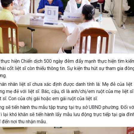
thực hiện Chiến dịch 500 ngày đêm đẩy mạnh thực hiện tìm kiếm
 hài cốt liệt sĩ còn thiếu thông tin. Sự kiện thu hút sự tham gia đô
ờng.
n nhân liệt sĩ chưa xác định được danh tính là: Mẹ đẻ của liệt
ng mẹ đẻ với liệt sĩ. Bác, cậu, dì là anh/chị/em ruột của mẹ liệt s
 sĩ. Con của chị gái hoặc em gái ruột của liệt sĩ.
ng sẽ tiến hành thu mẫu tập trung tại trụ sở UBND phường. Đối vớ
i lại khó khăn sẽ tiến hành lấy mẫu lưu động trực tiếp tại gia đìn
ĩ đến nơi thu nhận mẫu.