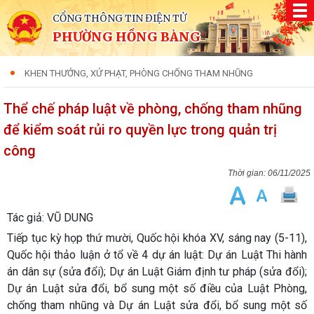
CỔNG THÔNG TIN ĐIỆN TỬ
PHƯỜNG HỒNG BÀNG
KHEN THƯỞNG, XỬ PHẠT, PHÒNG CHỐNG THAM NHŨNG
Thể chế pháp luật về phòng, chống tham nhũng
để kiểm soát rủi ro quyền lực trong quản trị
công
06/11/2025
Tác giả: VŨ DUNG
Tiếp tục kỳ họp thứ mười, Quốc hội khóa XV, sáng nay (5-11),
Quốc hội thảo luận ở tổ về 4 dự án luật: Dự án Luật Thi hành
án dân sự (sửa đổi); Dự án Luật Giám định tư pháp (sửa đổi);
Dự án Luật sửa đổi, bổ sung một số điều của Luật Phòng,
chống tham nhũng và Dự án Luật sửa đổi, bổ sung một số