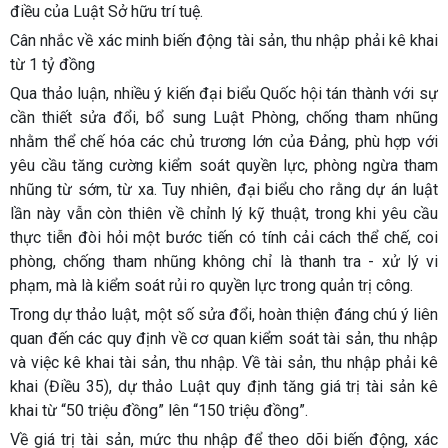
điều của Luật Sở hữu trí tuệ.
Cân nhắc về xác minh biến động tài sản, thu nhập phải kê khai
từ 1 tỷ đồng
Qua thảo luận, nhiều ý kiến đại biểu Quốc hội tán thành với sự
cần thiết sửa đổi, bổ sung Luật Phòng, chống tham nhũng
nhằm thể chế hóa các chủ trương lớn của Đảng, phù hợp với
yêu cầu tăng cường kiểm soát quyền lực, phòng ngừa tham
nhũng từ sớm, từ xa. Tuy nhiên, đại biểu cho rằng dự án luật
lần này vẫn còn thiên về chỉnh lý kỹ thuật, trong khi yêu cầu
thực tiễn đòi hỏi một bước tiến có tính cải cách thể chế, coi
phòng, chống tham nhũng không chỉ là thanh tra - xử lý vi
phạm, mà là kiểm soát rủi ro quyền lực trong quản trị công.
Trong dự thảo luật, một số sửa đổi, hoàn thiện đáng chú ý liên
quan đến các quy định về cơ quan kiểm soát tài sản, thu nhập
và việc kê khai tài sản, thu nhập. Về tài sản, thu nhập phải kê
khai (Điều 35), dự thảo Luật quy định tăng giá trị tài sản kê
khai từ “50 triệu đồng” lên “150 triệu đồng”.
Về giá trị tài sản, mức thu nhập để theo dõi biến động, xác