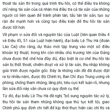
thoát tài sản thì trong quá trình thu hồi, có thể điều tra không
chỉ riêng tài sản của cá nhân mà điều tra cả tài sản của những
người có liên quan để tránh phân tán, tẩu tán tài sản; tạo sự
răn đe mạnh hơn và cũng tạo điều kiện để thu hồi tài sản
được tốt hơn.
Về phạm vi sửa đổi và nguyên tắc của Luật (liên quan Điều 4
và Điều 45, 51 của Luật hiện hành), đại biểu Lê Thu Hà (đoàn
Lào Cai) cho rằng, dự thảo mới tập trung vào một số điều
khoản kỹ thuật, trong khi còn nhiều chủ trương lớn của Đảng
chưa được thể chế hóa đầy đủ, đặc biệt là cơ chế thu hồi tài
sản bị thất thoát, chiếm đoạt và xử lý tài sản, thu nhập không
giải trình được nguồn gốc. Đây là những vấn đề đã được đặt
ra từ nhiều năm, được Bộ Chính trị, Ban Chỉ đạo Trung ương về
phòng, chống tham nhũng, lãng phí, tiêu cực kết luận rõ, nhưng
lần sửa đổi này vẫn chưa có quy định cụ thể.
Từ đó, đại biểu Lê Thu Hà đề nghị “bổ sung nguyên tắc xử lý,
thu hồi tài sản tham nhũng không qua thủ tục kết tội, giao
Chính phủ quy định chi tiết để kịp thời thực hiện các chỉ thị và