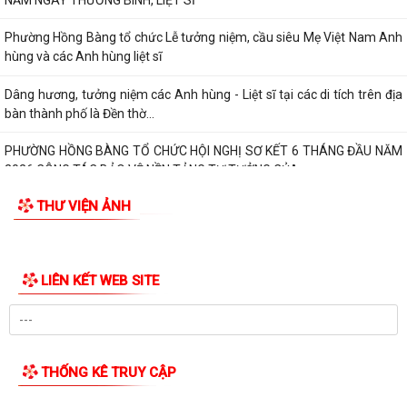
Phường Hồng Bàng tổ chức Lễ tưởng niệm, cầu siêu Mẹ Việt Nam Anh
hùng và các Anh hùng liệt sĩ
Dâng hương, tưởng niệm các Anh hùng - Liệt sĩ tại các di tích trên địa
bàn thành phố là Đền thờ...
PHƯỜNG HỒNG BÀNG TỔ CHỨC HỘI NGHỊ SƠ KẾT 6 THÁNG ĐẦU NĂM
2026 CÔNG TÁC BẢO VỆ NỀN TẢNG TƯ TƯỞNG CỦA...
THƯ VIỆN ẢNH
Hội Cựu CAND phường Hồng Bàng đi thăm, tặng quà các gia đình
thương binh, thân nhân liệt sỹ CAND
Phường Hồng Bàng phát huy vai trò, nâng cao hiệu lực, hiệu quả hoạt
động của bộ máy chính quyền cơ...
TUỔI TRẺ PHƯỜNG HỒNG BÀNG TỔ CHỨC CHƯƠNG TRÌNH NÓI
CHUYỆN TRUYỀN THỐNG NHÂN KỶ NIỆM 79 NĂM NGÀY...
Đồng chí Nguyễn Văn Tuấn, Bí thư Đảng ủy phường Hồng Bàng được
Chủ tịch UBND thành phố tặng Bằng...