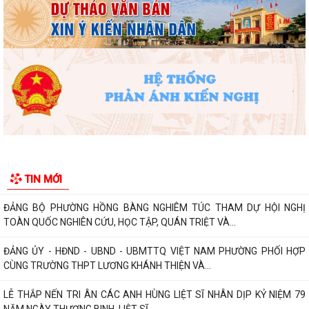
nền tảng tư tưởng của Đảng năm...
PHƯỜNG HỒNG BÀNG NÂNG CAO CHẤT LƯỢNG SINH HOẠT CHI BỘ TỪ
CƠ SỞ
Trường Tiểu học Đinh Tiên Hoàng (phường Hồng Bàng) tăng kiến thức,
kỹ năng phòng chống đuối nước...
Phường Hồng Bàng tập huấn kiến thức về an toàn thực phẩm cho các
cơ sở kinh doanh dịch vụ ăn uống,...
HỘI NGƯỜI CAO TUỔI PHƯỜNG HỒNG BÀNG TỔ CHỨC HỘI NGHỊ SƠ
TIN MỚI
KẾT CÔNG TÁC HỘI 6 THÁNG ĐẦU NĂM 2026
ĐẢNG BỘ PHƯỜNG HỒNG BÀNG NGHIÊM TÚC THAM DỰ HỘI NGHỊ
TOÀN QUỐC NGHIÊN CỨU, HỌC TẬP, QUÁN TRIỆT VÀ...
ĐẢNG ỦY - HĐND - UBND - UBMTTQ VIỆT NAM PHƯỜNG PHỐI HỢP
CÙNG TRƯỜNG THPT LƯƠNG KHÁNH THIỆN VÀ...
LỄ THẮP NẾN TRI ÂN CÁC ANH HÙNG LIỆT SĨ NHÂN DỊP KỶ NIỆM 79
NĂM NGÀY THƯƠNG BINH, LIỆT SĨ