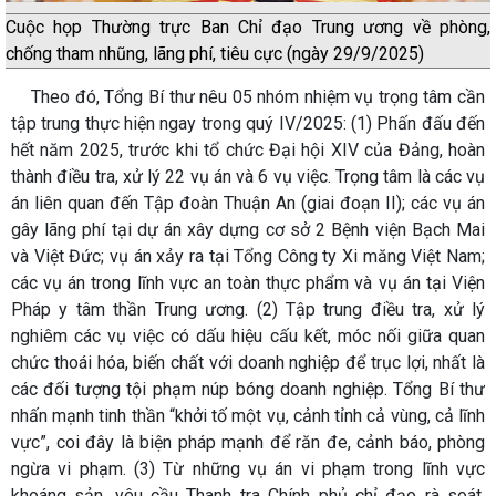
Cuộc họp Thường trực Ban Chỉ đạo Trung ương về phòng,
chống tham nhũng, lãng phí, tiêu cực (ngày 29/9/2025)
Theo đó, Tổng Bí thư nêu 05 nhóm nhiệm vụ trọng tâm cần
tập trung thực hiện ngay trong quý IV/2025: (1) Phấn đấu đến
hết năm 2025, trước khi tổ chức Đại hội XIV của Đảng, hoàn
thành điều tra, xử lý 22 vụ án và 6 vụ việc. Trọng tâm là các vụ
án liên quan đến Tập đoàn Thuận An (giai đoạn II); các vụ án
gây lãng phí tại dự án xây dựng cơ sở 2 Bệnh viện Bạch Mai
và Việt Đức; vụ án xảy ra tại Tổng Công ty Xi măng Việt Nam;
các vụ án trong lĩnh vực an toàn thực phẩm và vụ án tại Viện
Pháp y tâm thần Trung ương. (2) Tập trung điều tra, xử lý
nghiêm các vụ việc có dấu hiệu cấu kết, móc nối giữa quan
chức thoái hóa, biến chất với doanh nghiệp để trục lợi, nhất là
các đối tượng tội phạm núp bóng doanh nghiệp. Tổng Bí thư
nhấn mạnh tinh thần “khởi tố một vụ, cảnh tỉnh cả vùng, cả lĩnh
vực”, coi đây là biện pháp mạnh để răn đe, cảnh báo, phòng
ngừa vi phạm. (3) Từ những vụ án vi phạm trong lĩnh vực
khoáng sản, yêu cầu Thanh tra Chính phủ chỉ đạo rà soát,