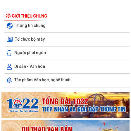
GIỚI THIỆU CHUNG
Thông tin chung
Phường Hồng Bàng tổng kết và trao giải Cuộc thi chính luận về bảo vệ
nền tảng tư tưởng của Đảng năm...
Tổ chức bộ máy
PHƯỜNG HỒNG BÀNG NÂNG CAO CHẤT LƯỢNG SINH HOẠT CHI BỘ TỪ
Người phát ngôn
CƠ SỞ
Di sản - Văn hóa
Trường Tiểu học Đinh Tiên Hoàng (phường Hồng Bàng) tăng kiến thức,
kỹ năng phòng chống đuối nước...
Tác phẩm Văn học, nghệ thuật
Phường Hồng Bàng tập huấn kiến thức về an toàn thực phẩm cho các
cơ sở kinh doanh dịch vụ ăn uống,...
HỘI NGƯỜI CAO TUỔI PHƯỜNG HỒNG BÀNG TỔ CHỨC HỘI NGHỊ SƠ
KẾT CÔNG TÁC HỘI 6 THÁNG ĐẦU NĂM 2026
ĐẢNG BỘ PHƯỜNG HỒNG BÀNG NGHIÊM TÚC THAM DỰ HỘI NGHỊ
TOÀN QUỐC NGHIÊN CỨU, HỌC TẬP, QUÁN TRIỆT VÀ...