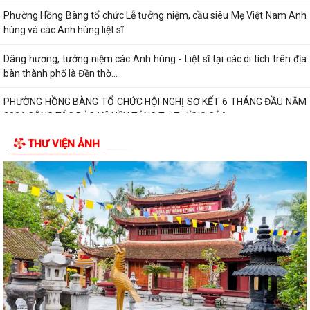
TUỔI TRẺ PHƯỜNG HỒNG BÀNG TỔ CHỨC CHƯƠNG TRÌNH NÓI
CHUYỆN TRUYỀN THỐNG NHÂN KỶ NIỆM 79 NĂM NGÀY...
Đồng chí Nguyễn Văn Tuấn, Bí thư Đảng ủy phường Hồng Bàng được
Chủ tịch UBND thành phố tặng Bằng...
Đoàn lãnh đạo Đảng uỷ - HĐND - UBND - UBMTQ Việt Nam phường
Hồng Bàng thăm và tặng quà các gia đình...
THƯ VIỆN ẢNH
PHƯỜNG HỒNG BÀNG PHỐI HỢP VỚI CÁC ĐƠN VỊ, DOANH NGHIỆP VÀ
CÁC NHÀ HẢO TÂM TỔ CHỨC TẶNG QUÀ TRI ÂN...
TUỔI TRẺ PHƯỜNG HỒNG BÀNG THĂM, TẶNG QUÀ CÁC GIA ĐÌNH
CHÍNH SÁCH NHÂN KỶ NIỆM 79 NĂM NGÀY THƯƠNG...
Đoàn lãnh đạo Đảng uỷ - HĐND - UBND - UBMTQ Việt Nam phường
Hồng Bàng thăm và tặng quà các gia đình...
THÔNG BÁO: Tổ chức Lễ tưởng niệm và cầu siêu các Bà mẹ Việt Nam
anh hùng, Anh hùng Liệt sĩ nhân...