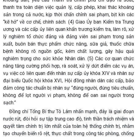
thanh tra toàn diện việc quản lý, cấp phép, khai thác khoáng
sản trong cả nước, kịp thời chấn chỉnh sai phạm, bịt kín các
“kẽ hở” về cơ chế, chính sách. (4) Giao Ủy ban Kiểm tra Trung
ương và các cấp ủy liên quan khẩn trương kiểm tra, làm rõ, xử
lý nghiêm tổ chức đảng và đảng viên sai phạm trong sản
xuất, buôn bán thực phẩm chức năng, sữa giả, thuốc chữa
bệnh không rõ nguồn gốc, kém chất lượng, gây hậu quả
nghiêm trọng cho sức khỏe Nhân dân. (5) Các cơ quan chức
năng tăng cường phối hợp, rà soát, xử lý dứt điểm các vụ án,
vụ việc có liên quan đến nhân sự cấp ủy khóa XIV và nhân sự
đại biểu Quốc hội khóa XVI, Hội đồng nhân dân các cấp, bảo
đảm công tác chuẩn bị nhân sự “đúng người, đúng tiêu chuẩn,
không để lọt người vi phạm, không để oan sai người trong
sạch.”
Đồng chí Tổng Bí thư Tô Lâm nhấn mạnh, đây là giai đoạn
nước rút, đòi hỏi sự tập trung cao độ, tinh thần trách nhiệm và
quyết tâm chính trị lớn nhất của toàn hệ thống chính trị, nhằm
tạo chuyển biến rõ rệt, thực chất trong công tác phòng, chống