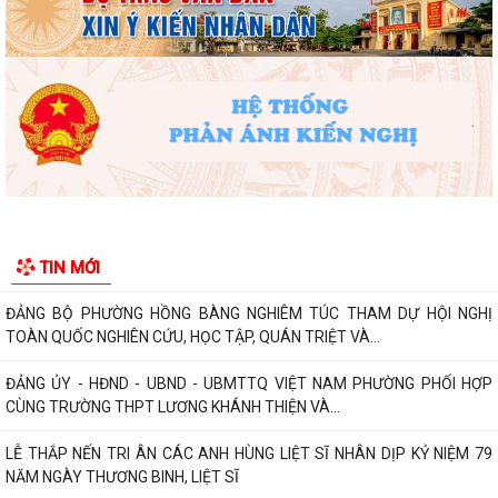
ĐẢNG ỦY - HĐND - UBND - UBMTTQ VIỆT NAM PHƯỜNG PHỐI HỢP
CÙNG TRƯỜNG THPT LƯƠNG KHÁNH THIỆN VÀ...
LỄ THẮP NẾN TRI ÂN CÁC ANH HÙNG LIỆT SĨ NHÂN DỊP KỶ NIỆM 79
NĂM NGÀY THƯƠNG BINH, LIỆT SĨ
Phường Hồng Bàng tổ chức Lễ tưởng niệm, cầu siêu Mẹ Việt Nam Anh
hùng và các Anh hùng liệt sĩ
Dâng hương, tưởng niệm các Anh hùng - Liệt sĩ tại các di tích trên địa
TIN MỚI
bàn thành phố là Đền thờ...
PHƯỜNG HỒNG BÀNG TỔ CHỨC HỘI NGHỊ SƠ KẾT 6 THÁNG ĐẦU NĂM
2026 CÔNG TÁC BẢO VỆ NỀN TẢNG TƯ TƯỞNG CỦA...
Hội Cựu CAND phường Hồng Bàng đi thăm, tặng quà các gia đình
thương binh, thân nhân liệt sỹ CAND
Phường Hồng Bàng phát huy vai trò, nâng cao hiệu lực, hiệu quả hoạt
động của bộ máy chính quyền cơ...