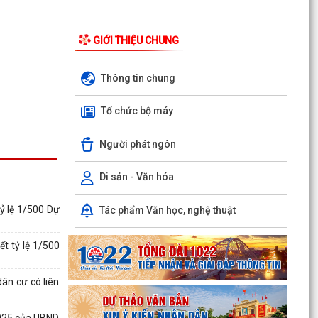
GIỚI THIỆU CHUNG
Thông tin chung
Tổ chức bộ máy
Người phát ngôn
Di sản - Văn hóa
Phường Hồng Bàng tổng kết và trao giải Cuộc
thi chính luận về bảo vệ nền tảng tư tưởng của
tỷ lệ 1/500 Dự
Tác phẩm Văn học, nghệ thuật
Đảng năm...
PHƯỜNG HỒNG BÀNG NÂNG CAO CHẤT LƯỢNG
ết tỷ lệ 1/500
SINH HOẠT CHI BỘ TỪ CƠ SỞ
ân cư có liên
Trường Tiểu học Đinh Tiên Hoàng (phường
Hồng Bàng) tăng kiến thức, kỹ năng phòng
025 của UBND