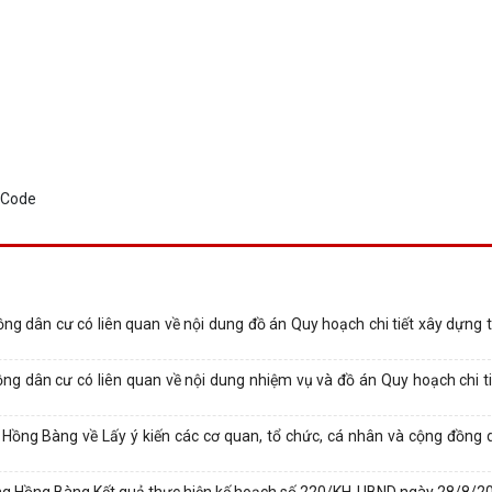
ồng dân cư có liên quan về nội dung đồ án Quy hoạch chi tiết xây dựng 
ồng dân cư có liên quan về nội dung nhiệm vụ và đồ án Quy hoạch chi ti
g Bàng về Lấy ý kiến các cơ quan, tổ chức, cá nhân và cộng đồng d
 Hồng Bàng Kết quả thực hiện kế hoạch số 220/KH-UBND ngày 28/8/2