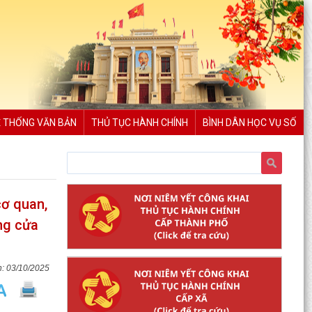
 THỐNG VĂN BẢN
THỦ TỤC HÀNH CHÍNH
BÌNH DÂN HỌC VỤ SỐ
ơ quan,
ng cửa
03/10/2025