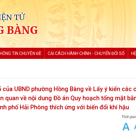
IỆN TỬ
G BÀNG
HÔNG TIN CHUYÊN ĐỀ
CẢI CÁCH HÀNH CHÍNH - CHUYỂN ĐỔI SỐ
HỆ
 của UBND phường Hồng Bàng về Lấy ý kiến các c
iên quan về nội dung Đồ án Quy hoạch tổng mặt bằ
ành phố Hải Phòng thích ứng với biến đổi khí hậu