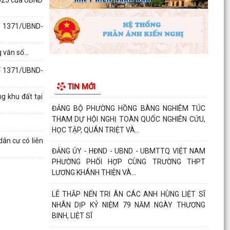
chống đuối nước...
Phường Hồng Bàng tập huấn kiến thức về an
số 1371/UBND-
toàn thực phẩm cho các cơ sở kinh doanh dịch
vụ ăn uống,...
văn số...
HỘI NGƯỜI CAO TUỔI PHƯỜNG HỒNG BÀNG TỔ
số 1371/UBND-
CHỨC HỘI NGHỊ SƠ KẾT CÔNG TÁC HỘI 6
TIN MỚI
THÁNG ĐẦU NĂM 2026
 khu đất tại
ĐẢNG BỘ PHƯỜNG HỒNG BÀNG NGHIÊM TÚC
THAM DỰ HỘI NGHỊ TOÀN QUỐC NGHIÊN CỨU,
HỌC TẬP, QUÁN TRIỆT VÀ...
ân cư có liên
ĐẢNG ỦY - HĐND - UBND - UBMTTQ VIỆT NAM
PHƯỜNG PHỐI HỢP CÙNG TRƯỜNG THPT
LƯƠNG KHÁNH THIỆN VÀ...
LỄ THẮP NẾN TRI ÂN CÁC ANH HÙNG LIỆT SĨ
NHÂN DỊP KỶ NIỆM 79 NĂM NGÀY THƯƠNG
BINH, LIỆT SĨ