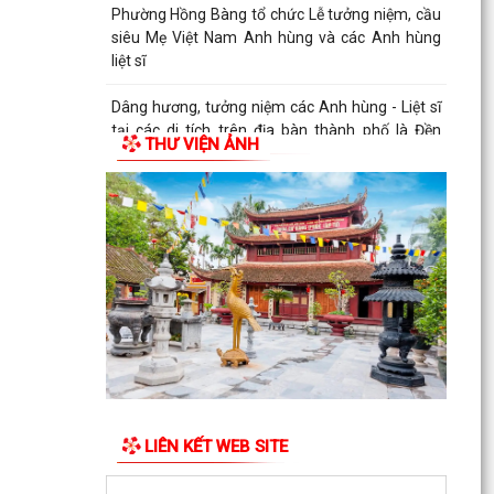
Phường Hồng Bàng tổ chức Lễ tưởng niệm, cầu
siêu Mẹ Việt Nam Anh hùng và các Anh hùng
liệt sĩ
Dâng hương, tưởng niệm các Anh hùng - Liệt sĩ
tại các di tích trên địa bàn thành phố là Đền
THƯ VIỆN ẢNH
thờ...
PHƯỜNG HỒNG BÀNG TỔ CHỨC HỘI NGHỊ SƠ
KẾT 6 THÁNG ĐẦU NĂM 2026 CÔNG TÁC BẢO
VỆ NỀN TẢNG TƯ TƯỞNG CỦA...
Hội Cựu CAND phường Hồng Bàng đi thăm, tặng
quà các gia đình thương binh, thân nhân liệt sỹ
CAND
Phường Hồng Bàng phát huy vai trò, nâng cao
hiệu lực, hiệu quả hoạt động của bộ máy chính
quyền cơ...
LIÊN KẾT WEB SITE
TUỔI TRẺ PHƯỜNG HỒNG BÀNG TỔ CHỨC