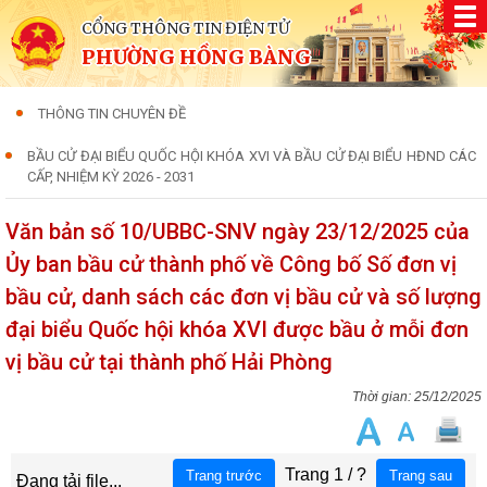
CỔNG THÔNG TIN ĐIỆN TỬ
PHƯỜNG HỒNG BÀNG
THÔNG TIN CHUYÊN ĐỀ
BẦU CỬ ĐẠI BIỂU QUỐC HỘI KHÓA XVI VÀ BẦU CỬ ĐẠI BIỂU HĐND CÁC
CẤP, NHIỆM KỲ 2026 - 2031
Văn bản số 10/UBBC-SNV ngày 23/12/2025 của
Ủy ban bầu cử thành phố về Công bố Số đơn vị
bầu cử, danh sách các đơn vị bầu cử và số lượng
đại biểu Quốc hội khóa XVI được bầu ở mỗi đơn
vị bầu cử tại thành phố Hải Phòng
25/12/2025