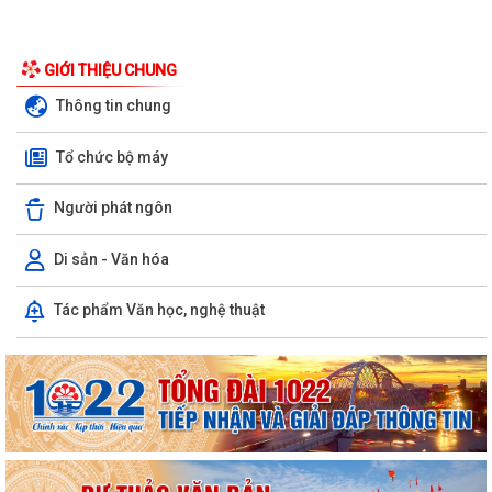
GIỚI THIỆU CHUNG
Thông tin chung
Tổ chức bộ máy
Người phát ngôn
Di sản - Văn hóa
Tác phẩm Văn học, nghệ thuật
Phường Hồng Bàng tổng kết và trao giải Cuộc thi chính luận về bảo vệ
nền tảng tư tưởng của Đảng năm...
PHƯỜNG HỒNG BÀNG NÂNG CAO CHẤT LƯỢNG SINH HOẠT CHI BỘ TỪ
CƠ SỞ
Trường Tiểu học Đinh Tiên Hoàng (phường Hồng Bàng) tăng kiến thức,
kỹ năng phòng chống đuối nước...