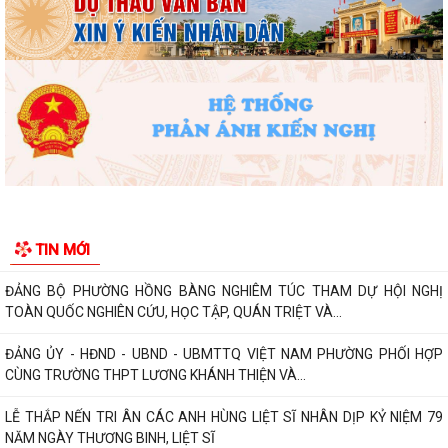
Phường Hồng Bàng tập huấn kiến thức về an toàn thực phẩm cho các
cơ sở kinh doanh dịch vụ ăn uống,...
HỘI NGƯỜI CAO TUỔI PHƯỜNG HỒNG BÀNG TỔ CHỨC HỘI NGHỊ SƠ
KẾT CÔNG TÁC HỘI 6 THÁNG ĐẦU NĂM 2026
ĐẢNG BỘ PHƯỜNG HỒNG BÀNG NGHIÊM TÚC THAM DỰ HỘI NGHỊ
TOÀN QUỐC NGHIÊN CỨU, HỌC TẬP, QUÁN TRIỆT VÀ...
ĐẢNG ỦY - HĐND - UBND - UBMTTQ VIỆT NAM PHƯỜNG PHỐI HỢP
TIN MỚI
CÙNG TRƯỜNG THPT LƯƠNG KHÁNH THIỆN VÀ...
LỄ THẮP NẾN TRI ÂN CÁC ANH HÙNG LIỆT SĨ NHÂN DỊP KỶ NIỆM 79
NĂM NGÀY THƯƠNG BINH, LIỆT SĨ
Phường Hồng Bàng tổ chức Lễ tưởng niệm, cầu siêu Mẹ Việt Nam Anh
hùng và các Anh hùng liệt sĩ
Dâng hương, tưởng niệm các Anh hùng - Liệt sĩ tại các di tích trên địa
bàn thành phố là Đền thờ...