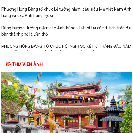
PHƯỜNG HỒNG BÀNG TỔ CHỨC HỘI NGHỊ SƠ KẾT 6 THÁNG ĐẦU NĂM
2026 CÔNG TÁC BẢO VỆ NỀN TẢNG TƯ TƯỞNG CỦA...
Hội Cựu CAND phường Hồng Bàng đi thăm, tặng quà các gia đình
thương binh, thân nhân liệt sỹ CAND
Phường Hồng Bàng phát huy vai trò, nâng cao hiệu lực, hiệu quả hoạt
động của bộ máy chính quyền cơ...
THƯ VIỆN ẢNH
TUỔI TRẺ PHƯỜNG HỒNG BÀNG TỔ CHỨC CHƯƠNG TRÌNH NÓI
CHUYỆN TRUYỀN THỐNG NHÂN KỶ NIỆM 79 NĂM NGÀY...
Đồng chí Nguyễn Văn Tuấn, Bí thư Đảng ủy phường Hồng Bàng được
Chủ tịch UBND thành phố tặng Bằng...
Đoàn lãnh đạo Đảng uỷ - HĐND - UBND - UBMTQ Việt Nam phường
Hồng Bàng thăm và tặng quà các gia đình...
PHƯỜNG HỒNG BÀNG PHỐI HỢP VỚI CÁC ĐƠN VỊ, DOANH NGHIỆP VÀ
CÁC NHÀ HẢO TÂM TỔ CHỨC TẶNG QUÀ TRI ÂN...