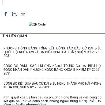
TIN LIÊN QUAN
PHƯỜNG HỒNG BÀNG TỔNG KẾT CÔNG TÁC BẦU CỬ ĐẠI BIỂU
QUỐC HỘI KHÓA XVI VÀ ĐẠI BIỂU HĐND CÁC CẤP, NHIỆM KỲ 2026 -
2031
CÔNG BỐ DANH SÁCH NHỮNG NGƯỜI TRÚNG CỬ ĐẠI BIỂU HỘI
ĐỒNG NHÂN DÂN PHƯỜNG HỒNG BÀNG KHÓA II, NHIỆM KỲ 2026 -
2031
CÔNG BỐ KẾT QUẢ BẦU CỬ ĐẠI BIỂU HĐND THÀNH PHỐ HẢI PHÒNG
KHÓA XVII, NHIỆM KỲ 2026-2031
Nghị quyết của Uỷ ban bầu cử phường Hồng Bàng về việc công bố
kết quả bầu cử và danh sách những người trúng cử đại biểu Hội
đồng nhân dân phường Hồng...