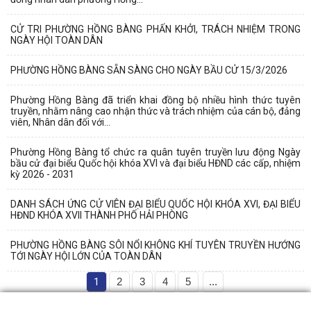
CỬ TRI PHƯỜNG HỒNG BÀNG PHẤN KHỞI, TRÁCH NHIỆM TRONG
NGÀY HỘI TOÀN DÂN
PHƯỜNG HỒNG BÀNG SẴN SÀNG CHO NGÀY BẦU CỬ 15/3/2026
Phường Hồng Bàng đã triển khai đồng bộ nhiều hình thức tuyên
truyền, nhằm nâng cao nhận thức và trách nhiệm của cán bộ, đảng
viên, Nhân dân đối với...
Phường Hồng Bàng tổ chức ra quân tuyên truyền lưu động Ngày
bầu cử đại biểu Quốc hội khóa XVI và đại biểu HĐND các cấp, nhiệm
kỳ 2026 - 2031
DANH SÁCH ỨNG CỬ VIÊN ĐẠI BIỂU QUỐC HỘI KHÓA XVI, ĐẠI BIỂU
HĐND KHÓA XVII THÀNH PHỐ HẢI PHÒNG
PHƯỜNG HỒNG BÀNG SÔI NỔI KHÔNG KHÍ TUYÊN TRUYỀN HƯỚNG
TỚI NGÀY HỘI LỚN CỦA TOÀN DÂN
1
2
3
4
5
...