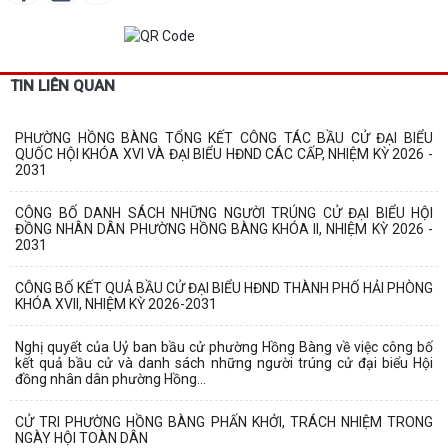
TIN LIÊN QUAN
PHƯỜNG HỒNG BÀNG TỔNG KẾT CÔNG TÁC BẦU CỬ ĐẠI BIỂU
QUỐC HỘI KHÓA XVI VÀ ĐẠI BIỂU HĐND CÁC CẤP, NHIỆM KỲ 2026 -
2031
CÔNG BỐ DANH SÁCH NHỮNG NGƯỜI TRÚNG CỬ ĐẠI BIỂU HỘI
ĐỒNG NHÂN DÂN PHƯỜNG HỒNG BÀNG KHÓA II, NHIỆM KỲ 2026 -
2031
CÔNG BỐ KẾT QUẢ BẦU CỬ ĐẠI BIỂU HĐND THÀNH PHỐ HẢI PHÒNG
KHÓA XVII, NHIỆM KỲ 2026-2031
Nghị quyết của Uỷ ban bầu cử phường Hồng Bàng về việc công bố
kết quả bầu cử và danh sách những người trúng cử đại biểu Hội
đồng nhân dân phường Hồng...
CỬ TRI PHƯỜNG HỒNG BÀNG PHẤN KHỞI, TRÁCH NHIỆM TRONG
NGÀY HỘI TOÀN DÂN