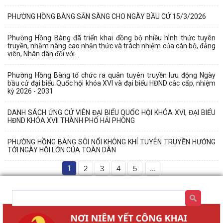
PHƯỜNG HỒNG BÀNG SẴN SÀNG CHO NGÀY BẦU CỬ 15/3/2026
Phường Hồng Bàng đã triển khai đồng bộ nhiều hình thức tuyên
truyền, nhằm nâng cao nhận thức và trách nhiệm của cán bộ, đảng
viên, Nhân dân đối với...
Phường Hồng Bàng tổ chức ra quân tuyên truyền lưu động Ngày
bầu cử đại biểu Quốc hội khóa XVI và đại biểu HĐND các cấp, nhiệm
kỳ 2026 - 2031
DANH SÁCH ỨNG CỬ VIÊN ĐẠI BIỂU QUỐC HỘI KHÓA XVI, ĐẠI BIỂU
HĐND KHÓA XVII THÀNH PHỐ HẢI PHÒNG
PHƯỜNG HỒNG BÀNG SÔI NỔI KHÔNG KHÍ TUYÊN TRUYỀN HƯỚNG
TỚI NGÀY HỘI LỚN CỦA TOÀN DÂN
1
2
3
4
5
...