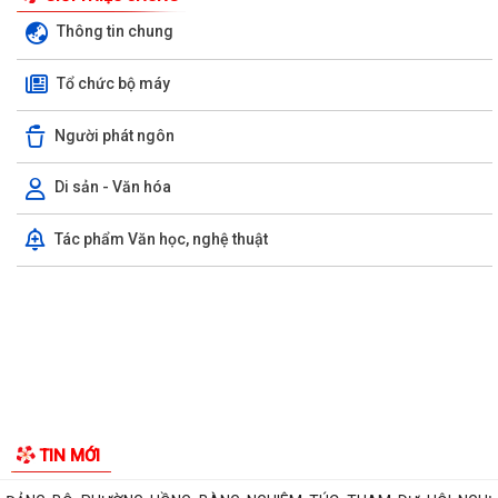
Thông tin chung
Tổ chức bộ máy
Người phát ngôn
Di sản - Văn hóa
Tác phẩm Văn học, nghệ thuật
Phường Hồng Bàng tổng kết và trao giải Cuộc thi chính luận về bảo vệ
nền tảng tư tưởng của Đảng năm...
PHƯỜNG HỒNG BÀNG NÂNG CAO CHẤT LƯỢNG SINH HOẠT CHI BỘ TỪ
CƠ SỞ