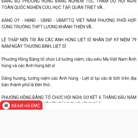
Trường Tiểu học Đinh Tiên Hoàng (phường Hồng Bàng) tăng kiến thức,
kỹ năng phòng chống đuối nước...
Phường Hồng Bàng tập huấn kiến thức về an toàn thực phẩm cho các
cơ sở kinh doanh dịch vụ ăn uống,...
HỘI NGƯỜI CAO TUỔI PHƯỜNG HỒNG BÀNG TỔ CHỨC HỘI NGHỊ SƠ
KẾT CÔNG TÁC HỘI 6 THÁNG ĐẦU NĂM 2026
TIN MỚI
ĐẢNG BỘ PHƯỜNG HỒNG BÀNG NGHIÊM TÚC THAM DỰ HỘI NGHỊ
TOÀN QUỐC NGHIÊN CỨU, HỌC TẬP, QUÁN TRIỆT VÀ...
ĐẢNG ỦY - HĐND - UBND - UBMTTQ VIỆT NAM PHƯỜNG PHỐI HỢP
CÙNG TRƯỜNG THPT LƯƠNG KHÁNH THIỆN VÀ...
Đã kết nối EMC
LỄ THẮP NẾN TRI ÂN CÁC ANH HÙNG LIỆT SĨ NHÂN DỊP KỶ NIỆM 79
NĂM NGÀY THƯƠNG BINH, LIỆT SĨ
Phường Hồng Bàng tổ chức Lễ tưởng niệm, cầu siêu Mẹ Việt Nam Anh
hùng và các Anh hùng liệt sĩ