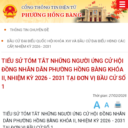
CỔNG THÔNG TIN ĐIỆN TỬ
PHƯỜNG HỒNG BÀNG
THÔNG TIN CHUYÊN ĐỀ
BẦU CỬ ĐẠI BIỂU QUỐC HỘI KHÓA XVI VÀ BẦU CỬ ĐẠI BIỂU HĐND CÁC
CẤP, NHIỆM KỲ 2026 - 2031
TIỂU SỬ TÓM TẮT NHỮNG NGƯỜI ỨNG CỬ HỘI
ĐỒNG NHÂN DÂN PHƯỜNG HỒNG BÀNG KHÓA
II, NHIỆM KỲ 2026 - 2031 TẠI ĐƠN VỊ BẦU CỬ SỐ
1
27/02/2026
TIỂU SỬ TÓM TẮT NHỮNG NGƯỜI ỨNG CỬ HỘI ĐỒNG NHÂN
DÂN PHƯỜNG HỒNG BÀNG KHÓA II, NHIỆM KỲ 2026 - 2031
TẠI ĐƠN VỊ BẦU CỬ SỐ 1